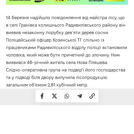
14 березня надійшло повідомлення від майстра лісу, що
в селі Гранівка колишнього Радивилівського району він
виявив незаконну порубку дев’яти дерев сосни.
Поліцейський офіцер Козинської ТГ спільно із
працівниками Радивиліського відділу поліції встановили
чоловіка, який може бути причетний до злочину. Ним
виявився 46-річний житель села Нова Пляшева.
Слідчо-оперативна група на подвір’ї його господарства
та у підводі біля двору вилучила лісопродукцію
загальним об’ємом 2,81 кубічний метр.