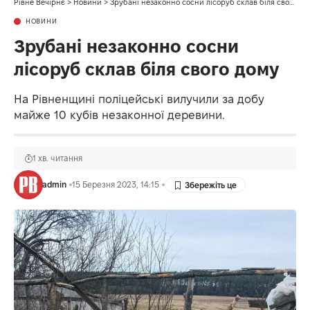
Рівне Вечірнє
>
Новини
>
Зрубані незаконно сосни лісоруб склав біля свого дому
НОВИНИ
Зрубані незаконно сосни
лісоруб склав біля свого дому
На Рівненщині поліцейські вилучили за добу
майже 10 кубів незаконної деревини.
1 хв. читання
admin
15 Березня 2023, 14:15