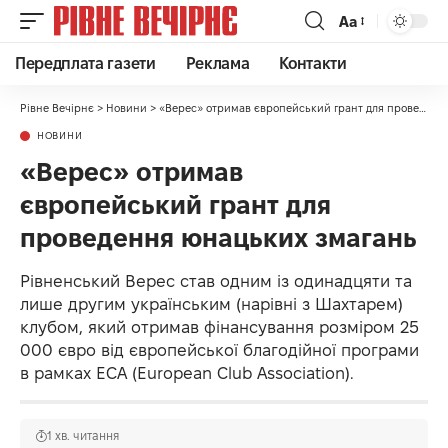
Аа
Передплата газети
Реклама
Контакти
Рівне Вечірнє
>
Новини
>
«Верес» отримав європейський грант для проведення юнацьких змагань
НОВИНИ
«Верес» отримав
європейський грант для
проведення юнацьких змагань
Рівненський Верес став одним із одинадцяти та
лише другим українським (нарівні з Шахтарем)
клубом, який отримав фінансування розміром 25
000 євро від європейської благодійної програми
в рамках ЕСА (European Club Association).
1 хв. читання