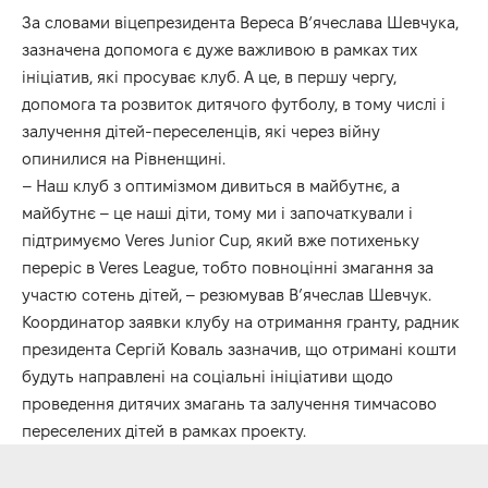
За словами віцепрезидента Вереса В‘ячеслава Шевчука,
зазначена допомога є дуже важливою в рамках тих
ініціатив, які просуває клуб. А це, в першу чергу,
допомога та розвиток дитячого футболу, в тому числі і
залучення дітей-переселенців, які через війну
опинилися на Рівненщині.
– Наш клуб з оптимізмом дивиться в майбутнє, а
майбутнє – це наші діти, тому ми і започаткували і
підтримуємо Veres Junior Cup, який вже потихеньку
переріс в Veres League, тобто повноцінні змагання за
участю сотень дітей, – резюмував В’ячеслав Шевчук.
Координатор заявки клубу на отримання гранту, радник
президента Сергій Коваль зазначив, що отримані кошти
будуть направлені на соціальні ініціативи щодо
проведення дитячих змагань та залучення тимчасово
переселених дітей в рамках проекту.