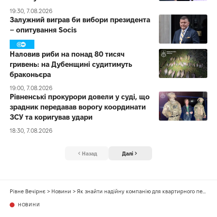
19:30, 7.08.2026
Залужний виграв би вибори президента
– опитування Socis
Наловив риби на понад 80 тисяч
гривень: на Дубенщині судитимуть
браконьєра
19:00, 7.08.2026
Рівненські прокурори довели у суді, що
зрадник передавав ворогу координати
ЗСУ та коригував удари
18:30, 7.08.2026
Назад
Далі
Рівне Вечірнє
>
Новини
>
Як знайти надійну компанію для квартирного переїзду у Києві
НОВИНИ