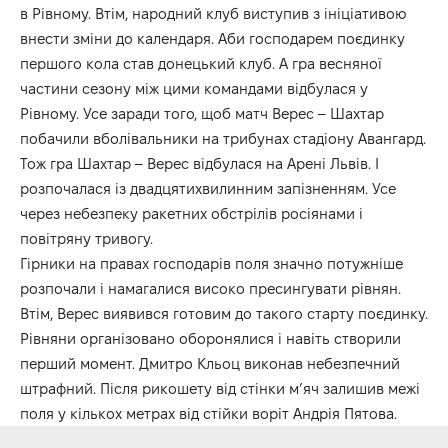
в Рівному. Втім, народний клуб виступив з ініціативою
внести зміни до календаря. Аби господарем поєдинку
першого кола став донецький клуб. А гра весняної
частини сезону між цими командами відбулася у
Рівному. Усе заради того, щоб матч Верес – Шахтар
побачили вболівальники на трибунах стадіону Авангард.
Тож гра Шахтар – Верес відбулася на Арені Львів. І
розпочалася із двадцятихвилинним запізненням. Усе
через небезпеку ракетних обстрілів росіянами і
повітряну тривогу.
Гірники на правах господарів поля значно потужніше
розпочали і намагалися високо пресингувати рівнян.
Втім, Верес виявився готовим до такого старту поєдинку.
Рівняни організовано оборонялися і навіть створили
перший момент. Дмитро Кльоц виконав небезпечний
штрафний. Після рикошету від стінки м’яч залишив межі
поля у кількох метрах від стійки воріт Андрія Пятова.