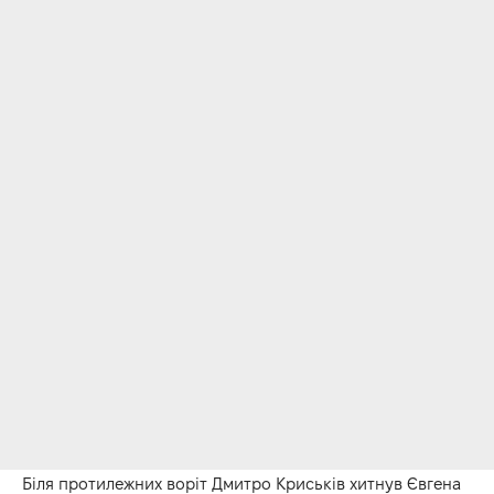
Біля протилежних воріт Дмитро Криськів хитнув Євгена