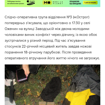
Слідчо-оперативна група відділення №3 (м.Острог)
попередньо з’ясувала, що орієнтовно о 17:30 у селі
Оженин на вулиці Заводській між двома молодими
чоловіками виник конфлікт через дівчину, із якою обоє
зустрічалися у різний період. Під час з’ясування
стосунків 22-річний місцевий житель завдав ножові
поранення 18-річному парубкові. Після проведення
оперативного втручання його життю нічого не загрожує.