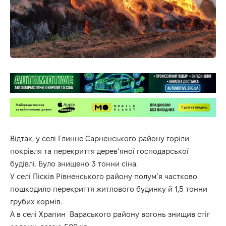
Відтак, у селі Глинне Сарненського району горіли
покрівля та перекриття дерев’яної господарської
будівлі. Було знищено 3 тонни сіна.
У селі Пісків Рівненського району полум’я частково
пошкодило перекриття житлового будинку й 1,5 тонни
грубих кормів.
А в селі Храпин Вараського району вогонь знищив стіг