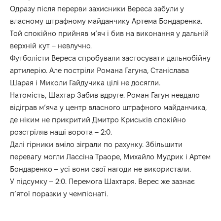
Одразу після перерви захисники Вереса забули у
власному штрафному майданчику Артема Бондаренка.
Той спокійно прийняв м‘яч і бив на виконання у дальній
верхній кут – невлучно.
Футболісти Вереса спробували застосувати дальнобійну
артилерію. Але постріли Романа Гагуна, Станіслава
Шарая і Миколи Гайдучика цілі не досягли.
Натомість, Шахтар Забив вдруге. Роман Гагун невдало
відіграв м’яча у центр власного штрафного майданчика,
де ніким не прикритий Дмитро Криськів спокійно
розстріляв наші ворота – 2:0.
Далі гірники вміло зіграли по рахунку. Збільшити
перевагу могли Лассіна Траоре, Михайло Мудрик і Артем
Бондаренко – усі вони свої нагоди не використали.
У підсумку – 2:0. Перемога Шахтаря. Верес же зазнає
п’ятої поразки у чемпіонаті.