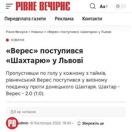
Аа
Передплата газети
Реклама
Контакти
Рівне Вечірнє
>
Новини
>
«Верес» поступився «Шахтарю» у Львові
НОВИНИ
«Верес» поступився
«Шахтарю» у Львові
Пропустивши по голу у кожному з таймів,
рівненський Верес поступився у виїзному
поєдинку проти донецького Шахтаря. Шахтар -
Верес - 2:0 (1:0).
3 хв. читання
admin
9 Листопада 2022, 18:40