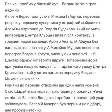
Пасіча і пробив у ближній кут – Богдан Когут зіграв
надійно.
А потім Верес пропустив. Микола Гайдучик перервав
розрізну передачу суперника у штрафний майданчик.
Але м’яч відскочив до Георгія Судакова, який на мить
випередив Дмитра Кльоца і впав після контакту із
гравцем нашої команди. Арбітр Анатолій Абдула без
вагань вказав на точку. А Михайло Мудрик впевнено
переграв Богдана Когута, виконуючи пенальті – 1:0.
Шахтар одразу міг забити вдруге. Поперечина воріт
врятувала нашу команду після гарматного удару Дмитра
Криськіва, який у дотик замикав передачу Богдана
Михайліченка зліва!
Рівняни до перерви створили ще один напів момент.
Стас Шарай змістився з лівого флангу, прокинув м’яча
поміж ніг Валерію Бондарю і пробив – гірники цей удар
заблокували. Валерій Кучеров був першим на підборі,
але пробив неточно.