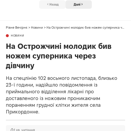
Назад
Далі
Рівне Вечірнє
>
Новини
>
На Острожчині молодик бив ножем суперника через дівчину
НОВИНИ
На Острожчині молодик бив
ножем суперника через
дівчину
На спецлінію 102 восьмого листопада, близько
23-ї години, надійшло повідомлення із
приймального відділення лікарні про
доставленого із ножовим проникаючим
пораненням грудної клітки жителя села
Прикордонне.
1 хв. читання