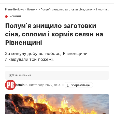
Рівне Вечірнє
>
Новини
>
Полум`я знищило заготовки сіна, соломи і кормів селян на Рівненщині
НОВИНИ
Полум`я знищило заготовки
сіна, соломи і кормів селян на
Рівненщині
За минулу добу вогнеборці Рівненщини
ліквідували три пожежі.
0 хв. читання
admin
9 Листопада 2022, 18:00