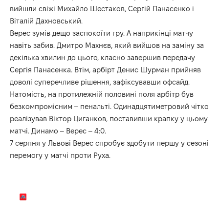
вийшли свіжі Михайло Шестаков, Сергій Панасенко і
Віталій Дахновський.
Верес зумів дещо заспокоїти гру. А наприкінці матчу
навіть забив. Дмитро Махнєв, який вийшов на заміну за
декілька хвилин до цього, класно завершив передачу
Сергія Панасенка. Втім, арбірт Денис Шурман прийняв
доволі суперечливе рішення, зафіксувавши офсайд.
Натомість, на протилежній половині поля арбітр був
безкомпромісним – пенальті. Одинадцятиметровий чітко
реалізував Віктор Циганков, поставивши крапку у цьому
матчі. Динамо – Верес – 4:0.
7 серпня у Львові Верес спробує здобути першу у сезоні
перемогу у матчі проти Руха.