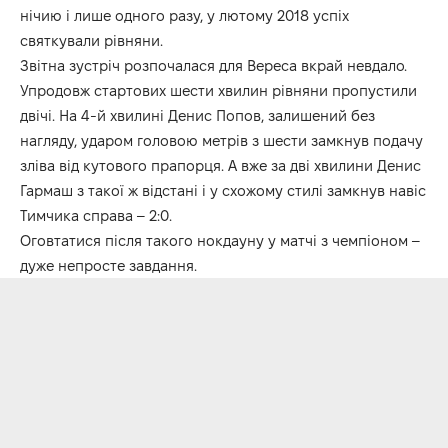
нічию і лише одного разу, у лютому 2018 успіх
святкували рівняни.
Звітна зустріч розпочалася для Вереса вкрай невдало.
Упродовж стартових шести хвилин рівняни пропустили
двічі. На 4-й хвилині Денис Попов, залишений без
нагляду, ударом головою метрів з шести замкнув подачу
зліва від кутового прапорця. А вже за дві хвилини Денис
Гармаш з такої ж відстані і у схожому стилі замкнув навіс
Тимчика справа – 2:0.
Оговтатися після такого нокдауну у матчі з чемпіоном –
дуже непросте завдання.