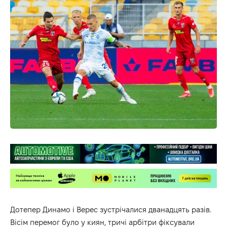
Дотепер Динамо і Верес зустрічалися дванадцять разів.
Вісім перемог було у киян, тричі арбітри фіксували