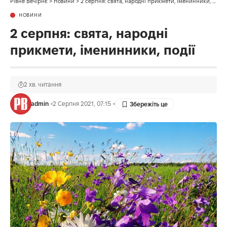
Рівне Вечірнє
>
Новини
>
2 серпня: свята, народні прикмети, іменинники, події
НОВИНИ
2 серпня: свята, народні
прикмети, іменинники, події
2 хв. читання
admin
2 Серпня 2021, 07:15