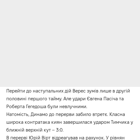
Перейти до наступальних дій Верес зумів лише в другій
половині першого тайму. Але удари Євгена Пасіча та
Роберта Гегедоша були невлучними.
Натомість, Динамо до перерви забило втретє. Класна
широка контратака киян завершилася ударом Тимчика у
ближній верхній кут – 3:0.
В перерві Юрій Вірт відреагував на рахунок. У рівнян