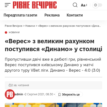
Аа
Передплата газети
Реклама
Контакти
Рівне Вечірнє
>
Новини
>
«Верес» з великим рахунком поступився «Динамо» у столиці
НОВИНИ
«Верес» з великим рахунком
поступився «Динамо» у столиці
Пропустивши двічі вже в дебюті гри, рівненський
Верес поступився київському Динамо у матчі
другого туру VBet ліги. Динамо - Верес - 4:0 (3:0)
2 хв. читання
admin
2 Серпня 2021, 08:30