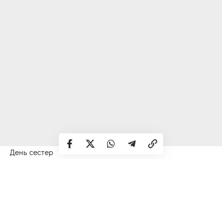
День сестер
Іменини:
Ілля, Савва, Олександр, Олексій, Єгор, Іван,
Микола, Сергій