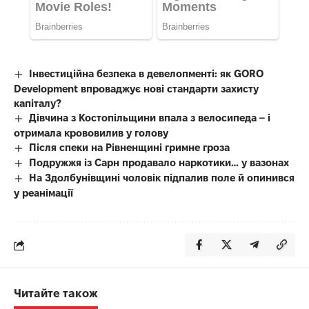
Інвестиційна безпека в девелопменті: як GORO
Development впроваджує нові стандарти захисту
капіталу?
Дівчина з Костопільщини впала з велосипеда – і
отримала крововилив у голову
Після спеки на Рівненщині гримне гроза
Подружжя із Сарн продавало наркотики… у вазонах
На Здолбунівщині чоловік підпалив поле й опинився
у реанімації
Читайте також