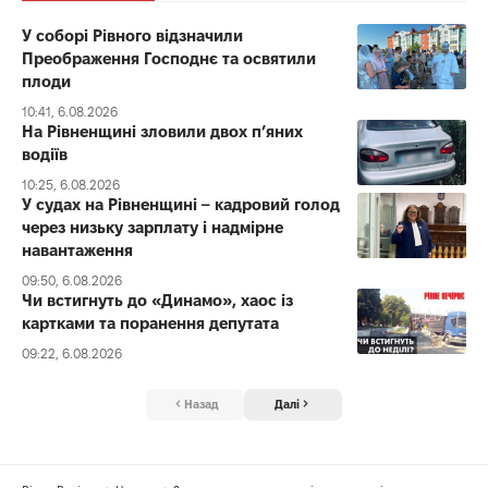
У соборі Рівного відзначили
Преображення Господнє та освятили
плоди
10:41, 6.08.2026
На Рівненщині зловили двох п’яних
водіїв
10:25, 6.08.2026
У судах на Рівненщині – кадровий голод
через низьку зарплату і надмірне
навантаження
09:50, 6.08.2026
Чи встигнуть до «Динамо», хаос із
картками та поранення депутата
09:22, 6.08.2026
Назад
Далі