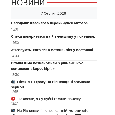
НОВИНИ
7 Серпня 2026
Неподалік Квасилова перекинувся автовоз
15:01
Спека повернеться на Рівненщину у понеділок
14:30
З’ясовують, кого збив мотоцикліст у Костополі
14:00
Віталія Кіма познайомили з рівненською
командою «Верес Мрія»
13:30
Після ДТП трасу на Рівненщині засипало
зерном
12:58
Показали, як у Дубні гасили пожежу
12:24
На Рівненщині неповнолітній мотоцикліст