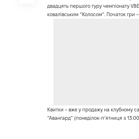
двадцять першого туру чемпіонату VBET
ковалівським “Колосом”. Початок гри – 
Квитки – вже у продажу на клубному са
“Авангард”​​​​​​​ (понеділок-п’ятниця з 13: