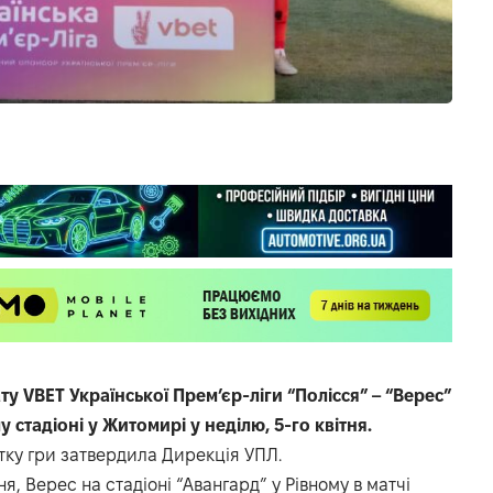
у VBET Української Прем’єр-ліги “Полісся” – “Верес”
 стадіоні у Житомирі у неділю, 5-го квітня.
атку гри затвердила Дирекція УПЛ.
ня, Верес на стадіоні “Авангард” у Рівному в матчі