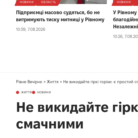
НОВИНИ
ОБЛАСТЬ
НОВИНИ
Підприємці масово судяться, бо не
У Рівному
витримують тиску митниці у Рівному
благодійн
Незалежні
10:59, 7.08.2026
10:26, 7.08.2
Рівне Вечірнє
>
Життя
>
Не викидайте гіркі горіхи: є простий 
ЖИТТЯ
НОВИНИ
Не викидайте гірк
смачними