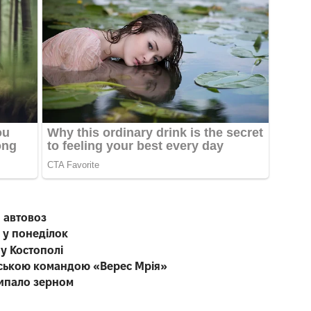
 автовоз
 у понеділок
 у Костополі
енською командою «Верес Мрія»
сипало зерном