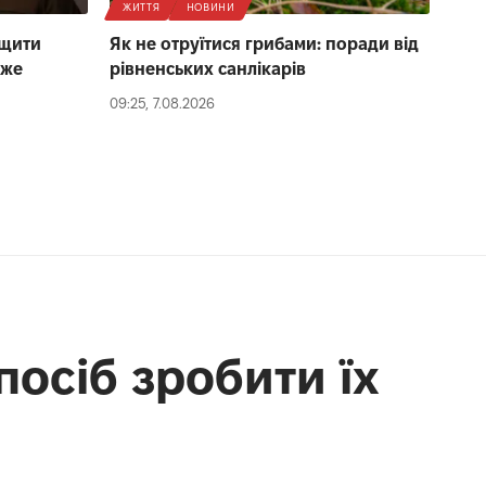
ЖИТТЯ
НОВИНИ
ищити
Як не отруїтися грибами: поради від
йже
рівненських санлікарів
09:25, 7.08.2026
посіб зробити їх