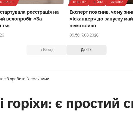
ОБЛАСТЬ
НОВИНИ
ВІЙНА
УКРАЇНА
 стартувала реєстрація на
Експерт пояснив, чому зн
ий велопробіг «За
«Іскандер» до запуску ма
сть»
неможливо
026
09:50, 7.08.2026
Назад
Далі
спосіб зробити їх смачними
і горіхи: є простий с