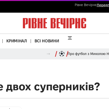
Рівне Вечірнє
Передп
КРИМІНАЛ
ВСІ НОВИНИ
Про футбол з Миколою 
е двох суперників?