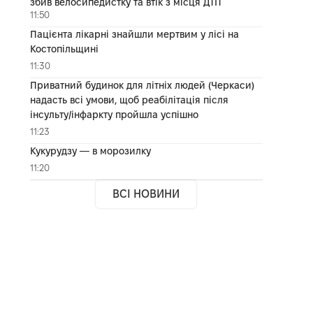
збив велосипедистку та втік з місця ДТП
11:50
Пацієнта лікарні знайшли мертвим у лісі на
Костопільщині
11:30
Приватний будинок для літніх людей (Черкаси)
надасть всі умови, щоб реабілітація після
інсульту/інфаркту пройшла успішно
11:23
Кукурудзу — в морозилку
11:20
ВСІ НОВИНИ