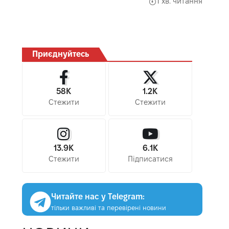
1 хв. читання
Приєднуйтесь
58K
1.2K
Стежити
Стежити
13.9K
6.1K
Стежити
Підписатися
Читайте нас у Telegram:
тільки важливі та перевірені новини