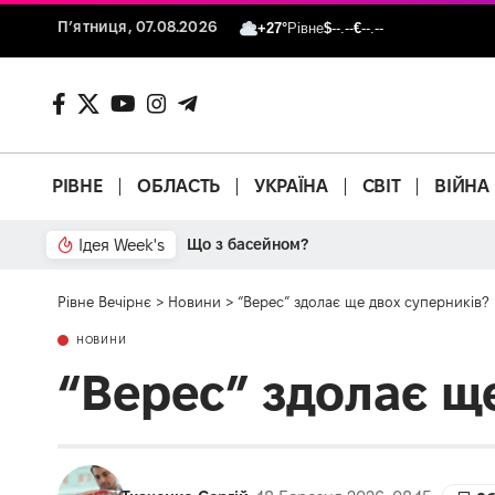
П’ятниця, 07.08.2026
+27°
Рівне
$
--.--
€
--.--
РІВНЕ
ОБЛАСТЬ
УКРАЇНА
СВІТ
ВІЙНА
Ідея Week's
Рівне Вечірнє
>
Новини
>
“Верес” здолає ще двох суперників?
НОВИНИ
“Верес” здолає щ