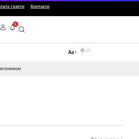
лата газети
Контакти
9
Аа
Несенюком