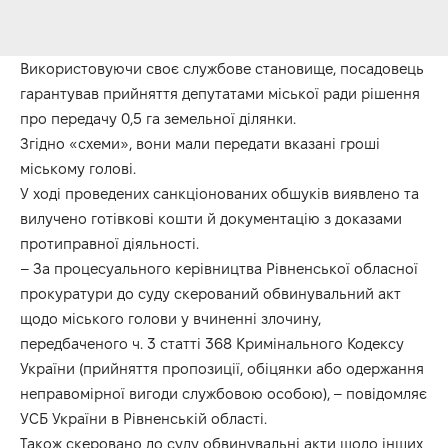
Використовуючи своє службове становище, посадовець
гарантував прийняття депутатами міської ради рішення
про передачу 0,5 га земельної ділянки.
Згідно «схеми», вони мали передати вказані гроші
міському голові.
У ході проведених санкціонованих обшуків виявлено та
вилучено готівкові кошти й документацію з доказами
протиправної діяльності.
– За процесуального керівництва Рівненської обласної
прокуратури до суду скерований обвинувальний акт
щодо міського голови у вчиненні злочину,
передбаченого ч. 3 статті 368 Кримінального Кодексу
України (прийняття пропозиції, обіцянки або одержання
неправомірної вигоди службовою особою), – повідомляє
УСБ України в Рівненській області.
Також скеровано до суду обвинувальні акти щодо інших