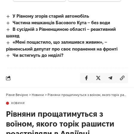
У Рівному згорів старий автомобіль
Частина мешканців Басового Кута – без води
В сусідній з Рівненщиною області – реактивний
шахед
«Мені пощастило, що залишився живим», –
рівненський депутат про своє поранення на фронті
Чи встигнуть до неділі?
Рівне Вечірнє
>
Новини
>
Рівняни прощатимуться з воїном, якого торік рашисти розстріляли в Авдіївці
НОВИНИ
Рівняни прощатимуться з
воїном, якого торік рашисти
розстріляли в Авдіївці