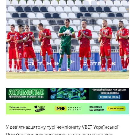
У дев’ятнадцятому турі чемпіонату VBET Української
Прем’єр-ліги червоно-чорні цього дня на стадіоні