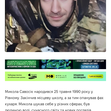
Микола Савосік народився 25 травня 1990 року у
Рівному. Закінчив місцеву школу, а за тим опанував фах
кухаря. Микола шукав себе у різних сферах, був
людиною волі, сучасного світу та нових поглядів.