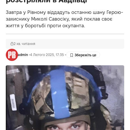
Завтра у Рівному віддадуть останню шану Герою-
захиснику Миколі Савосіку, який поклав своє
життя у боротьбі проти окупанта.
2 хв. читання
admin
4 Лютого 2025, 17:35