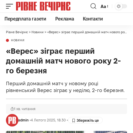
Аа
Передплата газети
Реклама
Контакти
Рівне Вечірнє
>
Новини
>
«Верес» зіграє перший домашній матч нового року 2-го березня
НОВИНИ
«Верес» зіграє перший
домашній матч нового року 2-
го березня
Перший домашній матч у новому році
рівненський Верес зіграє у неділю, 2-го березня.
1 хв. читання
admin
4 Лютого 2025, 18:30