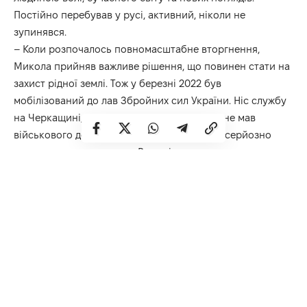
Постійно перебував у русі, активний, ніколи не
зупинявся.
– Коли розпочалось повномасштабне вторгнення,
Микола прийняв важливе рішення, що повинен стати на
захист рідної землі. Тож у березні 2022 був
мобілізований до лав Збройних сил України. Ніс службу
на Черкащині, а за тим на Донеччині. Хоч і не мав
військового досвіду та умінь, надзвичайно серйозно
поставився до навчання. Врешті досягнув певних висот
у військовій справі – очолив відділення протитанкових
ракетних комплексів, – розповідає дядько Героя Віктор.
Патріотично налаштований, зосереджений на нових
обов’язках Микола ніс службу в найгарячіших точках.
Серед них – в Авдіївці на Донеччині.