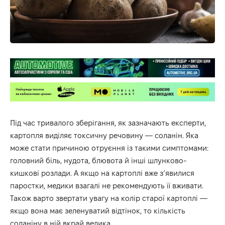
Під час тривалого зберігання, як зазначають експерти,
картопля виділяє токсичну речовину — соланін. Яка
може стати причиною отруєння із такими симптомами:
головний біль, нудота, блювота й інші шлунково-
кишкові розлади. А якщо на картоплі вже з’явилися
паростки, медики взагалі не рекомендують її вживати.
Також варто звертати увагу на колір старої картоплі —
якщо вона має зеленуватий відтінок, то кількість
соланіну в ній вкрай велика.