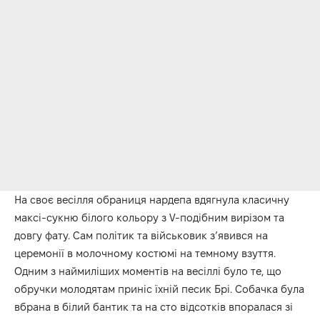
На своє весілля обраниця нардепа вдягнула класичну
максі-сукню білого кольору з V-подібним вирізом та
довгу фату. Сам політик та військовик зʼявився на
церемонії в молочному костюмі на темному взуття.
Одним з наймиліших моментів на весіллі було те, що
обручки молодятам приніс їхній песик Брі. Собачка була
вбрана в білий бантик та на сто відсотків впоралася зі