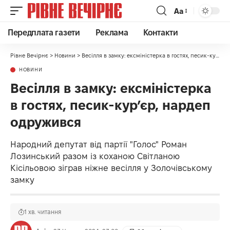
Аа
Передплата газети
Реклама
Контакти
Рівне Вечірнє
>
Новини
>
Весілля в замку: ексміністерка в гостях, песик-курʼєр, нардеп одружився
НОВИНИ
Весілля в замку: ексміністерка
в гостях, песик-курʼєр, нардеп
одружився
Народний депутат від партії "Голос" Роман
Лозинський разом із коханою Світланою
Кісільовою зіграв ніжне весілля у Золочівському
замку
1 хв. читання