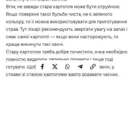
Втім, не завжди стара картопля може бути отруйною.
Якщо поверхня такої бульби чиста, не є зеленого
кольору, то її можна використовувати для приготування
страв. Тут лікарі рекомендують звертати увагу на запах і
смак самої картоплі — якщо вони насторожують, то
краще викинути такі овочі.
Стару картоплю треба добре почистити, очка необхідно
повністю видалити, ретельно промити і лише тоді
готувати. Щоб повністю нейтралізувати соланін, у
страви зі старою картоплею варто додавати часник,
сметану, капусту, різноманітні приправи та зелень. Ці
продукти повністю нівелюють токсичну речовину, тому
стара картопля буде безпечною для здоров’я.