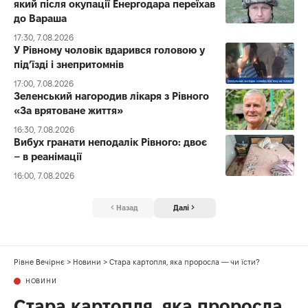
який після окупації Енергодара переїхав
до Вараша
17:30, 7.08.2026
У Рівному чоловік вдарився головою у
під’їзді і знепритомнів
17:00, 7.08.2026
Зеленський нагородив лікаря з Рівного
«За врятоване життя»
16:30, 7.08.2026
Вибух гранати неподалік Рівного: двоє
– в реанімації
16:00, 7.08.2026
Назад
Далі
Рівне Вечірнє
>
Новини
>
Стара картопля, яка проросла — чи їсти?
НОВИНИ
Стара картопля, яка проросла