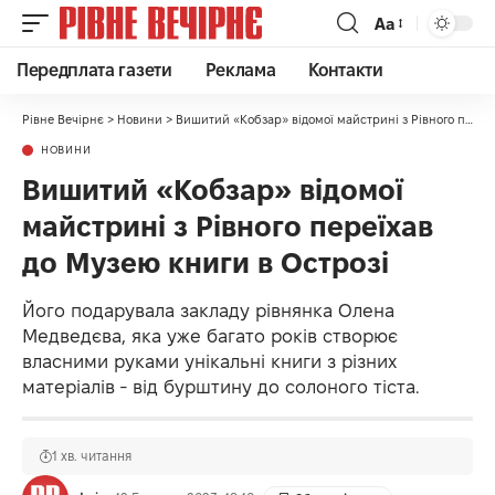
Аа
Передплата газети
Реклама
Контакти
Рівне Вечірнє
>
Новини
>
Вишитий «Кобзар» відомої майстрині з Рівного переїхав до Музею книги в Острозі
НОВИНИ
Вишитий «Кобзар» відомої
майстрині з Рівного переїхав
до Музею книги в Острозі
Його подарувала закладу рівнянка Олена
Медведєва, яка уже багато років створює
власними руками унікальні книги з різних
матеріалів - від бурштину до солоного тіста.
1 хв. читання