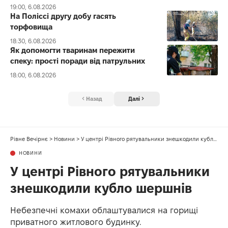
19:00, 6.08.2026
На Поліссі другу добу гасять
торфовища
18:30, 6.08.2026
Як допомогти тваринам пережити
спеку: прості поради від патрульних
18:00, 6.08.2026
Назад
Далі
Рівне Вечірнє
>
Новини
>
У центрі Рівного рятувальники знешкодили кубло шершнів
НОВИНИ
У центрі Рівного рятувальники
знешкодили кубло шершнів
Небезпечні комахи облаштувалися на горищі
приватного житлового будинку.