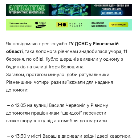
Як
повідомляє
прес-служба
ГУ ДСНС у Рівненській
області
, така допомога рівнянам знадобилася учора, 11
березня, по обіді. Кубло шершнів виявили у одному з
будинків на вулиці Ігоря Волошина.
Загалом, протягом минулої доби рятувальники
Рівненщини чотири рази виїжджали для надання
допомоги:
– о 12:05 на вулиці Василя Червонія у Рівному
допомогли працівникам “швидкої” перенести
важкохвору жінку від автомобіля до квартири.
– о 13:30 у місті Вараш відкривали вхідні двері квартири,