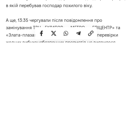
в якій перебував господар похилого віку.
А ще, 13:35 чергували після повідомлення про
замінування ТРЦ «ЕКВАТОР», «МЕТРО», «ЕПІЦЕНТР» та
«Злата-плаза» у Рівному – на щастя, в ході перевірки
жодних вибухонебезпечних предметів не виявилося.