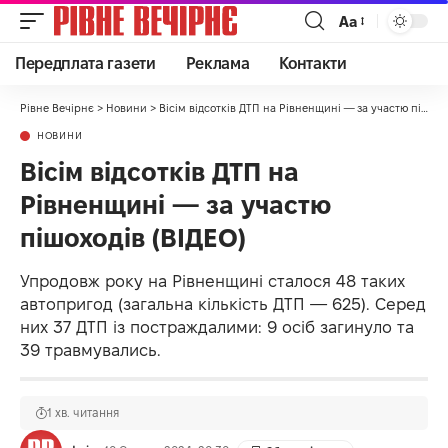
Аа
Передплата газети
Реклама
Контакти
Рівне Вечірнє
>
Новини
>
Вісім відсотків ДТП на Рівненщині — за участю пішоходів (ВІДЕО)
НОВИНИ
Вісім відсотків ДТП на
Рівненщині — за участю
пішоходів (ВІДЕО)
Упродовж року на Рівненщині сталося 48 таких
автопригод (загальна кількість ДТП — 625). Серед
них 37 ДТП із постраждалими: 9 осіб загинуло та
39 травмувались.
1 хв. читання