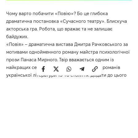
Чому варто побачити «Повію»? Бо це глибока
драматична постановка «Сучасного театру». Блискуча
акторська гра. Робота, що вражає та не залишає
байдужих.
«Повія» – драматична вистава Дмитра Рачковського за
мотивами однойменного роману майстра психологічної
прози Панаса Мирного. Твір вважається одним із
найкращих серед соціально-психологічних романів
української літератури 19-го століття. Додати до цього
сучасний режисерський підхід та професійну гру акторів
– і отримаєте неймовірну постановку, пропустити яку –
неможливо.
До образу жінки-страдниці у різні часи зверталося
багато письменників. Образ Христі у творі Панаса
Мирного визнаний одним з найбільш трагічних.