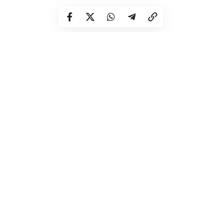
Патрульні також нагадали, що
обгін
заборонено
:
– на перехресті;
– на залізничних переїздах і ближче ніж за 100 м перед
ними;
– ближче ніж за 50 м перед пішохідним переходом у
населеному пункті і 100 м — поза населеним пунктом;
– у кінці підйому, на мостах, естакадах, шляхопроводах,