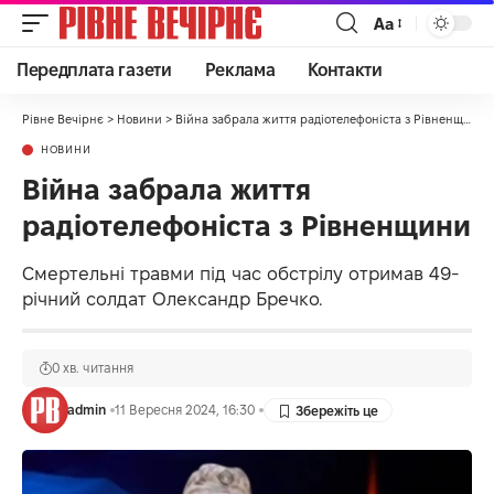
Аа
Передплата газети
Реклама
Контакти
Рівне Вечірнє
>
Новини
>
Війна забрала життя радіотелефоніста з Рівненщини
НОВИНИ
Війна забрала життя
радіотелефоніста з Рівненщини
Смертельні травми під час обстрілу отримав 49-
річний солдат Олександр Бречко.
0 хв. читання
admin
11 Вересня 2024, 16:30