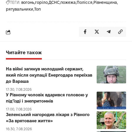
ТЕГИ:
вогонь
горіло
ДСНС
пожежа
Полісся
Рівненщина
рятувальники
Топ
Читайте також
На війні загинув молодший сержант,
який після окупації Енергодара переїхав
до Вараша
17:30, 7.08.2026
У Рівному чоловік вдарився головою у
під’їзді і знепритомнів
17:00, 7.08.2026
Зеленський нагородив лікаря з Рівного
«За врятоване життя»
16:30, 7.08.2026