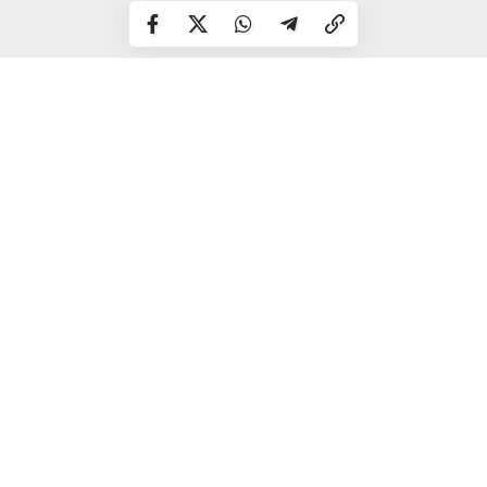
Для жителів навколишніх сіл буде організовано
безкоштовне підвезення до місць проведення оглядів.
Які обстеження можна пройти на місці?
– огляд сімейного лікаря та консультації
вузькопрофільних спеціалістів;
– вимірювання артеріального тиску, ЕКГ та