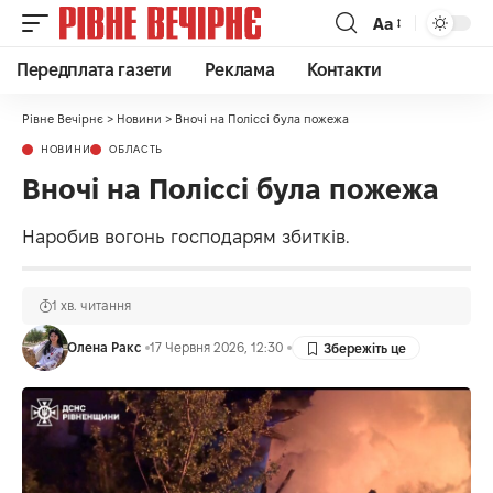
Аа
Передплата газети
Реклама
Контакти
Рівне Вечірнє
>
Новини
>
Вночі на Поліссі була пожежа
НОВИНИ
ОБЛАСТЬ
Вночі на Поліссі була пожежа
Наробив вогонь господарям збитків.
1 хв. читання
Олена Ракс
17 Червня 2026, 12:30