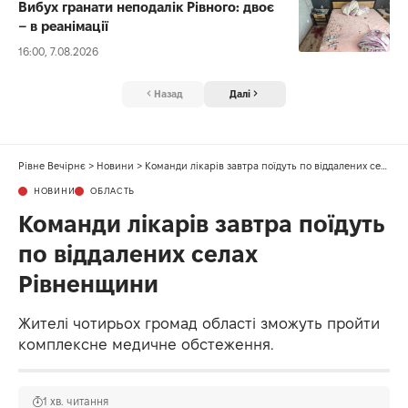
Вибух гранати неподалік Рівного: двоє
– в реанімації
16:00, 7.08.2026
Назад
Далі
Рівне Вечірнє
>
Новини
>
Команди лікарів завтра поїдуть по віддалених селах Рівненщини
НОВИНИ
ОБЛАСТЬ
Команди лікарів завтра поїдуть
по віддалених селах
Рівненщини
Жителі чотирьох громад області зможуть пройти
комплексне медичне обстеження.
1 хв. читання