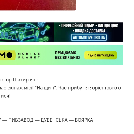
 Віктор Шакирзян:
ає екіпаж місії “На щиті”. Час прибуття : орієнтовно о
тися!
Р — ПИВЗАВОД — ДУБЕНСЬКА — БОЯРКА