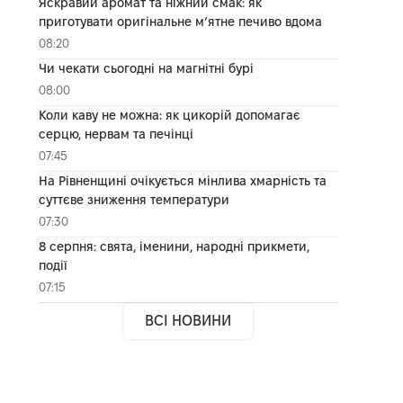
Яскравий аромат та ніжний смак: як
приготувати оригінальне м’ятне печиво вдома
08:20
Чи чекати сьогодні на магнітні бурі
08:00
Коли каву не можна: як цикорій допомагає
серцю, нервам та печінці
07:45
На Рівненщині очікується мінлива хмарність та
суттєве зниження температури
07:30
8 серпня: свята, іменини, народні прикмети,
події
07:15
ВСІ НОВИНИ