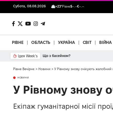
Субота, 08.08.2026
+23°
Рівне
$
--.--
€
--.--
РІВНЕ
ОБЛАСТЬ
УКРАЇНА
СВІТ
ВІЙНА
Ідея Week's
Що з басейном?
Рівне Вечірнє
>
Новини
>
У Рівному знову очікують жалобний
НОВИНИ
У Рівному знову 
Екіпаж гуманітарної місії про