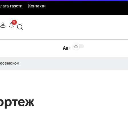
лата газети
Контакти
9
Аа
Несенюком
кортеж