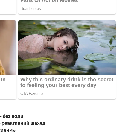
– без води
 – реактивний шахед
живим»