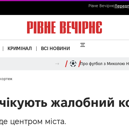
Рівне Вечірнє
Передп
КРИМІНАЛ
ВСІ НОВИНИ
Про футбол з Миколою 
 кортеж
очікують жалобний 
їде центром міста.