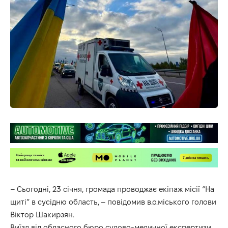
– Сьогодні, 23 січня, громада проводжає екіпаж місії “На
щиті” в сусідню область, –
повідомив
в.о.міського голови
Віктор Шакирзян.
Виїзд від обласного бюро судово-медичної експертизи