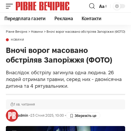
Аа
Передплата газети
Реклама
Контакти
Рівне Вечірнє
>
Новини
>
Вночі ворог масовано обстріляв Запоріжжя (ФОТО)
НОВИНИ
Вночі ворог масовано
обстріляв Запоріжжя (ФОТО)
Внаслідок обстрілу загинула одна людина. 26
людей отримали травми, серед них - двомісячна
дитина та 4 рятувальники.
1 хв. читання
admin
23 Січня 2025, 10:00