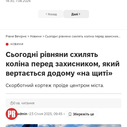
18:30, 7.08.2026
Назад
Далі
Рівне Вечірнє
>
Новини
>
Сьогодні рівняни схилять коліна перед захисником, який вертається додому «на щиті»
НОВИНИ
Сьогодні рівняни схилять
коліна перед захисником, який
вертається додому «на щиті»
Скорботний кортеж проїде центром міста.
0 хв. читання
admin
23 Січня 2025, 09:45