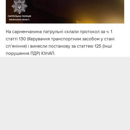
На сарненчанина патрульні склали протокол за ч. 1
статті 130 (Керування транспортним засобом у стані
сп’яніння) і винесли постанову за статтею 125 (Інші
порушення ПДР) КУпАП.