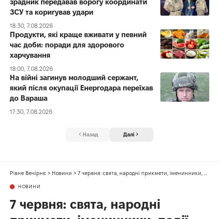
зрадник передавав ворогу координати
ЗСУ та коригував удари
18:30, 7.08.2026
Продукти, які краще вживати у певний
час доби: поради для здорового
харчування
18:00, 7.08.2026
На війні загинув молодший сержант,
який після окупації Енергодара переїхав
до Вараша
17:30, 7.08.2026
Назад
Далі
Рівне Вечірнє
>
Новини
>
7 червня: свята, народні прикмети, іменинники, події
НОВИНИ
7 червня: свята, народні