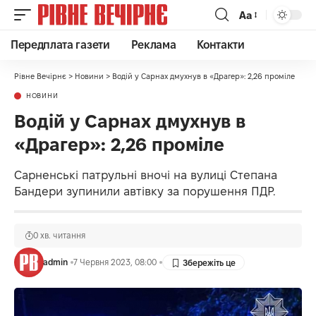
Аа
Передплата газети
Реклама
Контакти
Рівне Вечірнє
>
Новини
>
Водій у Сарнах дмухнув в «Драгер»: 2,26 проміле
НОВИНИ
Водій у Сарнах дмухнув в
«Драгер»: 2,26 проміле
Сарненські патрульні вночі на вулиці Степана
Бандери зупинили автівку за порушення ПДР.
0 хв. читання
admin
7 Червня 2023, 08:00