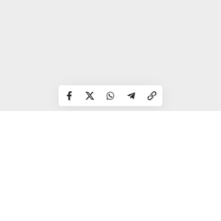
Народні прикмети
Рясна роса вранці – буде сонячний і теплий день.
Багато квітів 7 червня на горобині – буде хороший
урожай вівса.
Горобина зацвіла пізно – осінь довгою буде.
Земля сира до цього часу – буде хороший урожай хліба, і
навпаки.
Події