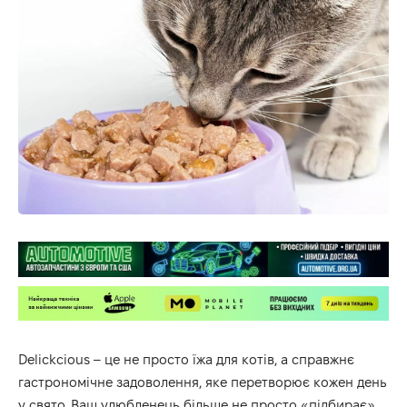
Delickcious – це не просто їжа для котів, а справжнє
гастрономічне задоволення, яке перетворює кожен день
у свято. Ваш улюбленець більше не просто «підбирає»