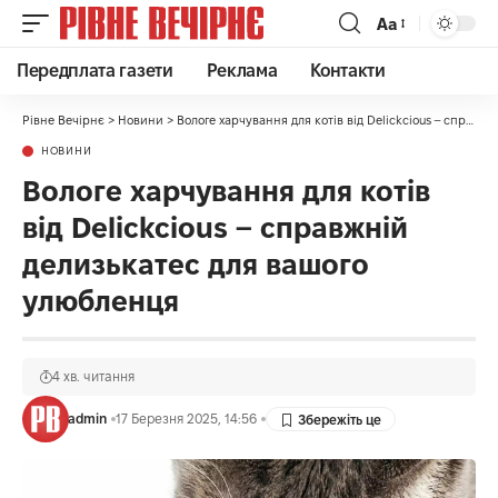
Аа
Передплата газети
Реклама
Контакти
Рівне Вечірнє
>
Новини
>
Вологе харчування для котів від Delickcious – справжній делизькатес для вашого улюбленця
НОВИНИ
Вологе харчування для котів
від Delickcious – справжній
делизькатес для вашого
улюбленця
4 хв. читання
admin
17 Березня 2025, 14:56