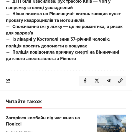
ДТП біля Квасилова: рух трасою Київ — Чоп у
напрямку столиці ускладнений
Нічна пожежа на Рівненщині: вогонь знищив пункт
прокату квадроциклів та мотоциклів
Споживання їжі у ліжку — це не романтика, а ризик
для здоров’я
Із лікарні у Костополі зник 37-річний чоловік:
поліція просить допомогти в пошуках
Поліція повідомила причину смерті на Вінниччині
дитячого анестезіолога з Рівного
Читайте також
Загорівся комбайн під час жнив на
Поліссі