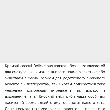
Кремові ласощі Delickcious надають безліч можливостей
для смакування. Їх можна вживати прямо з пакетика або
змішувати з сухим кормом для додаткового смакового
акценту. Як петперентам, так і котам подобається така
унікальна комбінація інгредієнтів, як дорадо з
додаванням папаї. Високий вміст риби надає особливо
насичений аромат, який стимулює апетит вашого кота.
Легка кремова текстура чудово доповнює інгредієнти та