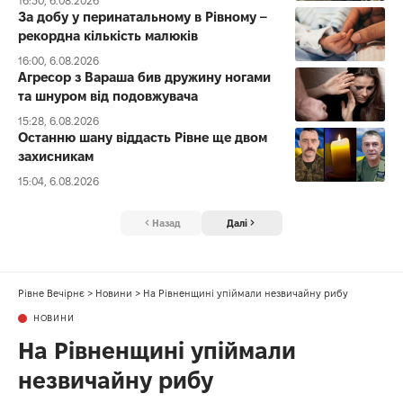
16:30, 6.08.2026
За добу у перинатальному в Рівному –
рекордна кількість малюків
16:00, 6.08.2026
Агресор з Вараша бив дружину ногами
та шнуром від подовжувача
15:28, 6.08.2026
Останню шану віддасть Рівне ще двом
захисникам
15:04, 6.08.2026
Назад
Далі
Рівне Вечірнє
>
Новини
>
На Рівненщині упіймали незвичайну рибу
НОВИНИ
На Рівненщині упіймали
незвичайну рибу