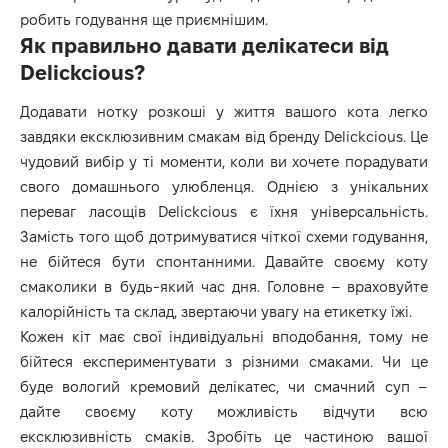
робить годування ще приємнішим.
Як правильно давати делікатеси від
Delickcious?
Додавати нотку розкоші у життя вашого кота легко
завдяки ексклюзивним смакам від бренду Delickcious. Це
чудовий вибір у ті моменти, коли ви хочете порадувати
свого домашнього улюбленця. Однією з унікальних
переваг ласощів Delickcious є їхня універсальність.
Замість того щоб дотримуватися чіткої схеми годування,
не бійтеся бути спонтанними. Давайте своєму коту
смаколики в будь-який час дня. Головне – враховуйте
калорійність та склад, звертаючи увагу на етикетку їжі.
Кожен кіт має свої індивідуальні вподобання, тому не
бійтеся експериментувати з різними смаками. Чи це
буде вологий кремовий делікатес, чи смачний суп –
дайте своєму коту можливість відчути всю
ексклюзивність смаків. Зробіть це частиною вашої