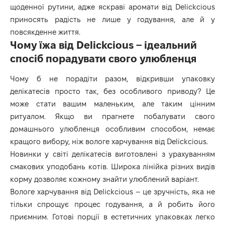
щоденної рутини, адже яскраві аромати від Delickcious
приносять радість не лише у годування, але й у
повсякденне життя.
Чому їжа від Delickcious – ідеальний
спосіб порадувати свого улюбленця
Чому б не порадіти разом, відкривши упаковку
делікатесів просто так, без особливого приводу? Це
може стати вашим маленьким, але таким цінним
ритуалом. Якщо ви прагнете побалувати свого
домашнього улюбленця особливим способом, немає
кращого вибору, ніж вологе харчування від Delickcious.
Новинки у світі делікатесів виготовлені з урахуванням
смакових уподобань котів. Широка лінійка різних видів
корму дозволяє кожному знайти улюблений варіант.
Вологе харчування від Delickcious – це зручність, яка не
тільки спрощує процес годування, а й робить його
приємним. Готові порції в естетичних упаковках легко