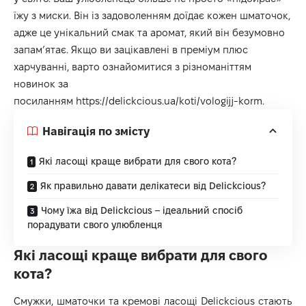
їжу з миски. Він із задоволенням доїдає кожен шматочок,
адже це унікальний смак та аромат, який він безумовно
запам’ятає. Якщо ви зацікавлені в преміум плюс
харчуванні, варто ознайомитися з різноманіттям
новинок за
посиланням
https://delickcious.ua/koti/vologijj-korm
.
Навігація по змісту
Які ласощі краще вибрати для свого кота?
Як правильно давати делікатеси від Delickcious?
Чому їжа від Delickcious – ідеальний спосіб
порадувати свого улюбленця
Які ласощі краще вибрати для свого
кота?
Смужки, шматочки та кремові ласощі Delickcious стають