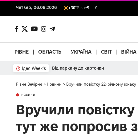
Четвер, 06.08.2026
+30°
Рівне
$
--.--
€
--.--
РІВНЕ
ОБЛАСТЬ
УКРАЇНА
СВІТ
ВІЙНА
Ідея Week's
Від паркану до картонки
Рівне Вечірнє
>
Новини
>
Вручили повістку 22-річному юнаку з
НОВИНИ
Вручили повістку 
тут же попросив з