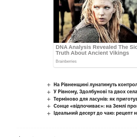
На Рівненщині лунатимуть контро
У Рівному, Здолбунові та двох се
Терміново для ласунів: як приготу
Сонце «відпочиває»: на Землі про
Ідеальний десерт до чаю: рецепт 