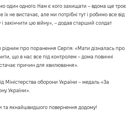
о один одного. Нам є кого захищати – вдома ще троє
 їх не вистачає, але ми потрібні тут і робимо все від
і закінчити цю війну», – додав старший солдат
и рідним про поранення Сергія: «Мати дізналась про
ити, що в нас все під контролем – дома повинні
вистачає причин для хвилювання».
д Міністерства оборони України – медаль «За
ну України».
 та якнайшвидшого повернення додому!