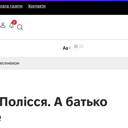
лата газети
Контакти
9
Аа
Несенюком
Полісся. А батько
е