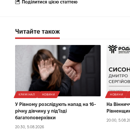
Поділитися цією статтею
Читайте також
КРИМІНАЛ
НОВИНИ
НОВИНИ
У Рівному розслідують напад на 16-
На Вінничч
річну дівчину у під’їзді
Рівненщи
багатоповерхівки
20:00, 5.08.
20:30, 5.08.2026