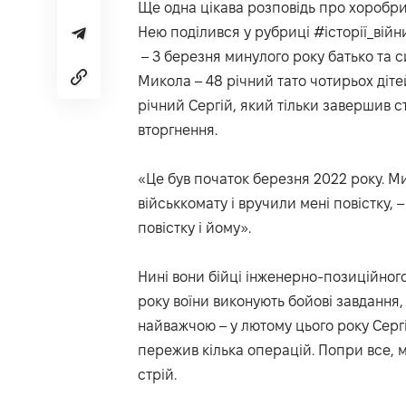
Ще одна цікава розповідь про хоробри
Нею поділився у рубриці #історії_війн
– З березня минулого року батько та 
Микола – 48 річний тато чотирьох діте
річний Сергій, який тільки завершив
вторгнення.
«Це був початок березня 2022 року. М
військкомату і вручили мені повістку, 
повістку і йому».
Нині вони бійці інженерно-позиційног
року воїни виконують бойові завдання, 
найважчою – у лютому цього року Серг
пережив кілька операцій. Попри все, 
стрій.