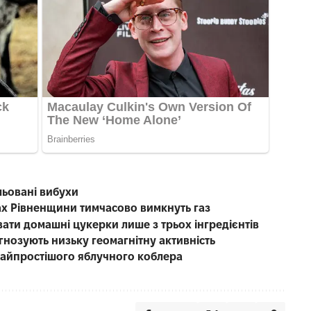
льовані вибухи
лах Рівненщини тимчасово вимкнуть газ
вати домашні цукерки лише з трьох інгредієнтів
гнозують низьку геомагнітну активність
найпростішого яблучного коблера