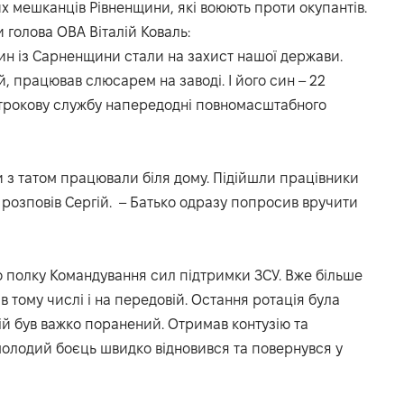
х мешканців Рівненщини, які воюють проти окупантів.
и голова ОВА Віталій Коваль:
син із Сарненщини стали на захист нашої держави.
й, працював слюсарем на заводі. І його син – 22
 строкову службу напередодні повномасштабного
и з татом працювали біля дому. Підійшли працівники
– розповів Сергій. – Батько одразу попросив вручити
о полку Командування сил підтримки ЗСУ. Вже більше
в тому числі і на передовій. Остання ротація була
ій був важко поранений. Отримав контузію та
молодий боєць швидко відновився та повернувся у