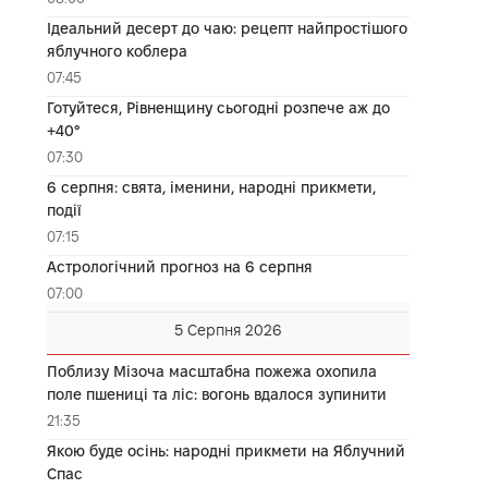
Ідеальний десерт до чаю: рецепт найпростішого
яблучного коблера
07:45
Готуйтеся, Рівненщину сьогодні розпече аж до
+40°
07:30
6 серпня: свята, іменини, народні прикмети,
події
07:15
Астрологічний прогноз на 6 серпня
07:00
5 Серпня 2026
Поблизу Мізоча масштабна пожежа охопила
поле пшениці та ліс: вогонь вдалося зупинити
21:35
Якою буде осінь: народні прикмети на Яблучний
Спас