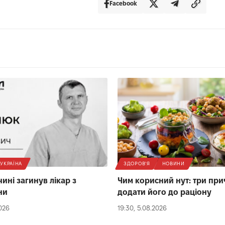
Facebook
УКРАЇНА
ЗДОРОВ'Я
НОВИНИ
ині загинув лікар з
Чим корисний нут: три пр
ни
додати його до раціону
2026
19:30, 5.08.2026