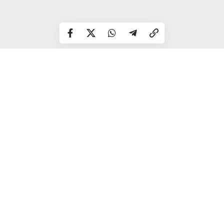
Серед них – 14 чоловіків віком від 20 до 50 років, а також
дві жінки 34 та 41 року. Усі вони є мешканцями чотирьох