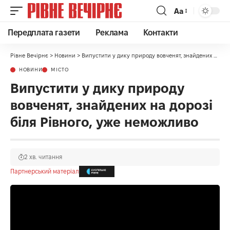
Аа
Передплата газети
Реклама
Контакти
Рівне Вечірнє
>
Новини
>
Випустити у дику природу вовченят, знайдених на дорозі біля Рівного, уже неможливо
НОВИНИ
МІСТО
Випустити у дику природу
вовченят, знайдених на дорозі
біля Рівного, уже неможливо
2 хв. читання
Партнерський матеріал