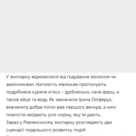
У зоопарку відмовилися від годування молоком чи
замінниками. Натомість малюкам пропонують
подрібнене куряче м’ясо – дрібненько, наче фарш, а
також яйця та воду. Як зазначила Ірина Оліферук,
вовченята добре поїли вже першого вечора, а нині
повністю виїдають усю норму, яку їм дають.
Зараз у Рівненському зоопарку розглядають два
сценарії подальшого розвитку подій: