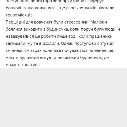
Заступниця директора зоопарку Ірина Оліферук
розповіла, що вовченята – це двоє хлопчиків віком до
трьох місяців.
Перші дні для вовченят були стресовими. Малюки
боялися виходити з будиночка, коли поруч були люди, й
наважувалися це робити лише тоді, коли працівники
залишали їжу та відходили. Однак поступово ситуація
змінилася – зараз вони вже почуваються впевненіше,
мають вуличний вигул та невеликий будиночок, де
можуть ховатися.