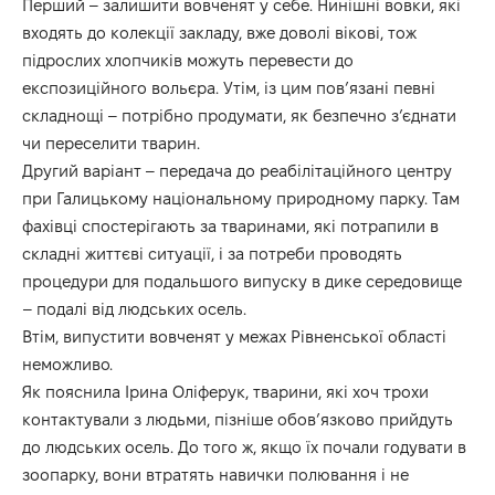
Перший – залишити вовченят у себе. Нинішні вовки, які
входять до колекції закладу, вже доволі вікові, тож
підрослих хлопчиків можуть перевести до
експозиційного вольєра. Утім, із цим пов’язані певні
складнощі – потрібно продумати, як безпечно з’єднати
чи переселити тварин.
Другий варіант – передача до реабілітаційного центру
при Галицькому національному природному парку. Там
фахівці спостерігають за тваринами, які потрапили в
складні життєві ситуації, і за потреби проводять
процедури для подальшого випуску в дике середовище
– подалі від людських осель.
Втім, випустити вовченят у межах Рівненської області
неможливо.
Як пояснила Ірина Оліферук, тварини, які хоч трохи
контактували з людьми, пізніше обов’язково прийдуть
до людських осель. До того ж, якщо їх почали годувати в
зоопарку, вони втратять навички полювання і не