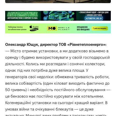
Олександр Ющук, директор ТОВ «Рівнетеплоенерго»:
— Місто отримає установки, а ми додатково візьмемо в
оренду і будемо використовувати у своїй господарській
діяльності. Колись ми розглядали і сонячні колектори,
однак під них потрібна дуже велика площа. У
генераторів свої недоліки: обмежена тривалість роботи,
велика собівартість (один кіловат виходить фактично до
50 гривень) і необхідність постійного обслуговування —
це бензовоз має постійно курсувати між котельнями.
Когенераційні установки на сьогодні кращий варіант. В
умовах війни та очікуванні блекаутів — це дуже
актуально. Минулої зими проблем з тиском газу, навіть