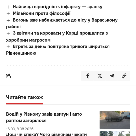
Найвища вірогідність інфаркту — зранку
Мільйони проти філософії
Вогонь вже наближається до лісу у Вараському
районі
З квітами та короваєм у Корці прощалися з
хоробрим матросом
Втретє за день: повітряна тривога шириться
Рівненщиною
Читайте також
Водій у Рівному завів двигун і авто
раптом загорілося
16:00, 8.08.2026
Дощ чи спека? Чого рівнянам чекати