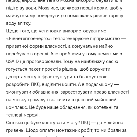
період вироблене тепло можна використовувати для
підігріву води. Можливо, це якраз перші кроки, щоб у
майбутньому повернути до помешкань рівнян гарячу
воду влітку.
Щодо того, що установки використовуватиме
«Рівнетеплоенерго»: теплогенеруюче підприємство —
приватної форми власності, а комунальне майно
перебуває в оренді. Але проблеми у тому немає, ми з
USAID це проговорювали. Тому на найближчу сесію
готується пакет проєктів рішень, щоб доручити
департаменту інфраструктури та благоустрою
розробити ПКД, виділити кошти. А в подальшому —
змонтувати обладнання, зареєструвати право власності
на міську громаду і включити в цілісний майновий
комплекс. Це буде наше обладнання, як котельні та
теплові мережі.
Скільки це буде коштувати місту? ПКД — до мільйона
гривень. Щодо оплати монтажних робіт, то ми брали за