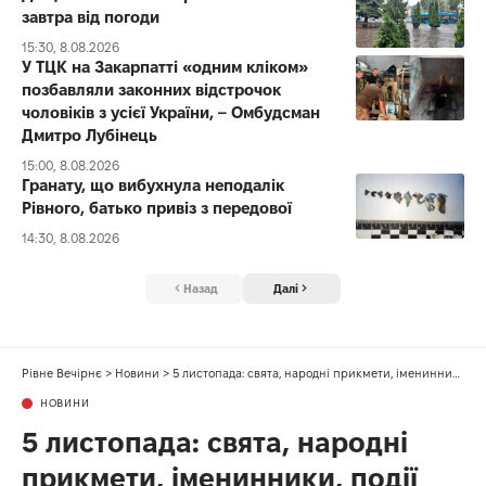
завтра від погоди
15:30, 8.08.2026
У ТЦК на Закарпатті «одним кліком»
позбавляли законних відстрочок
чоловіків з усієї України, – Омбудсман
Дмитро Лубінець
15:00, 8.08.2026
Гранату, що вибухнула неподалік
Рівного, батько привіз з передової
14:30, 8.08.2026
Назад
Далі
Рівне Вечірнє
>
Новини
>
5 листопада: свята, народні прикмети, іменинники, події
НОВИНИ
5 листопада: свята, народні
прикмети, іменинники, події