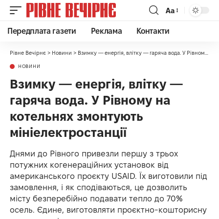
Аа
Передплата газети
Реклама
Контакти
Рівне Вечірнє
>
Новини
>
Взимку — енергія, влітку — гаряча вода. У Рівному на котельнях змонтують мініелектростанції
НОВИНИ
Взимку — енергія, влітку —
гаряча вода. У Рівному на
котельнях змонтують
мініелектростанції
Днями до Рівного привезли першу з трьох
потужних когенераційних установок від
американського проєкту USAID. Їх виготовили під
замовлення, і як сподіваються, це дозволить
місту безперебійно подавати тепло до 70%
осель. Єдине, виготовляти проєктно-кошторисну