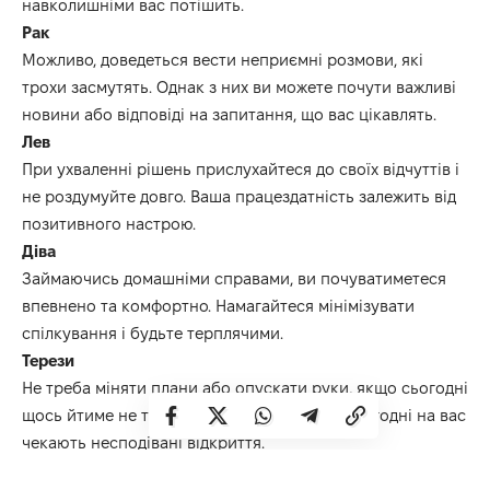
навколишніми вас потішить.
Рак
Можливо, доведеться вести неприємні розмови, які
трохи засмутять.
Однак з них ви можете почути важливі
новини або відповіді на запитання, що вас цікавлять.
Лев
При ухваленні рішень прислухайтеся до своїх відчуттів і
не роздумуйте довго.
Ваша працездатність залежить від
позитивного настрою.
Діва
Займаючись домашніми справами, ви почуватиметеся
впевнено та комфортно.
Намагайтеся мінімізувати
спілкування і будьте терплячими.
Терези
Не треба міняти плани або опускати руки, якщо сьогодні
щось йтиме не так, як ви розраховували.
Сьогодні на вас
чекають несподівані відкриття.
Скорпіон