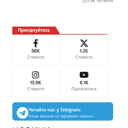
3 хв. читання
Приєднуйтесь
58K
1.2K
Стежити
Стежити
13.9K
6.1K
Стежити
Підписатися
Читайте нас у Telegram:
тільки важливі та перевірені новини