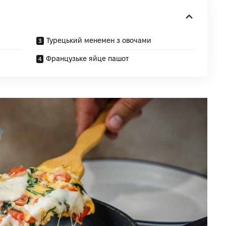
Турецький менемен з овочами
Французьке яйце пашот