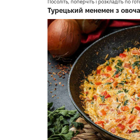
Посоліть, поперчіть і розкладіть по гот
Турецький менемен з овоч