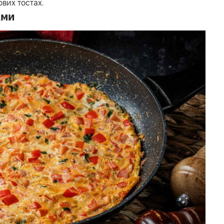
ових тостах.
ами