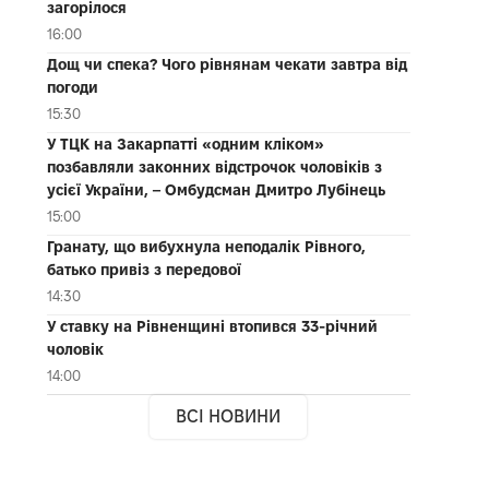
загорілося
16:00
Дощ чи спека? Чого рівнянам чекати завтра від
погоди
15:30
У ТЦК на Закарпатті «одним кліком»
позбавляли законних відстрочок чоловіків з
усієї України, – Омбудсман Дмитро Лубінець
15:00
Гранату, що вибухнула неподалік Рівного,
батько привіз з передової
14:30
У ставку на Рівненщині втопився 33-річний
чоловік
14:00
ВСІ НОВИНИ