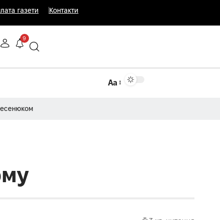
лата газети
Контакти
9
Аа
Несенюком
ому