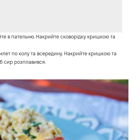
йте в пательню. Накрийте сковорідку кришкою та
.
омлет по колу та всередину. Накрийте кришкою та
б сир розплавився.