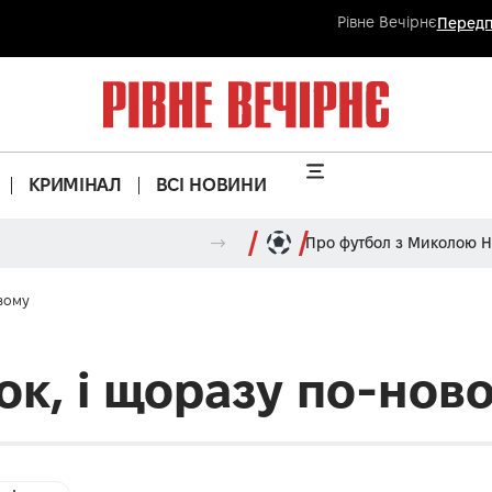
Рівне Вечірнє
Передп
КРИМІНАЛ
ВСІ НОВИНИ
Про футбол з Миколою 
вому
ок, і щоразу по-нов