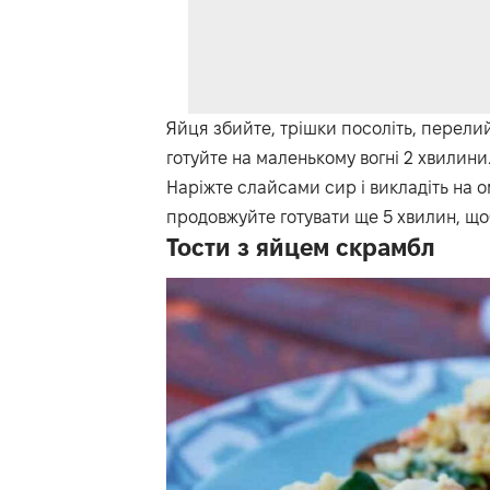
Яйця збийте, трішки посоліть, перели
готуйте на маленькому вогні 2 хвилини
Наріжте слайсами сир і викладіть на 
продовжуйте готувати ще 5 хвилин, що
Тости з яйцем скрамбл