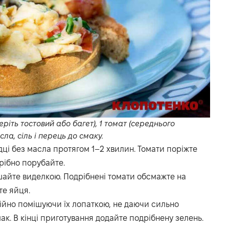
беріть тостовий або багет), 1 томат (середнього
сла, сіль і перець до смаку.
ідці без масла протягом 1–2 хвилин. Томати поріжте
рібно порубайте.
шайте виделкою. Подрібнені томати обсмажте на
те яйця.
ійно помішуючи їх лопаткою, не даючи сильно
к. В кінці приготування додайте подрібнену зелень.