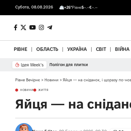
Субота, 08.08.2026
+26°
Рівне
$
--.--
€
--.--
РІВНЕ
ОБЛАСТЬ
УКРАЇНА
СВІТ
ВІЙНА
Ідея Week's
Що з басейном?
Рівне Вечірнє
>
Новини
>
Яйця — на сніданок, і щоразу по-но
НОВИНИ
ЖИТТЯ
Яйця — на снідан