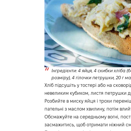
Інгредієнти: 4 яйця, 4 скибки хліба (
розміру), 4 гілочки петрушки, 20 г ма
Хліб підсушіть у тостері або на сковор
невеликим кубиком, листя петрушки д
Розбийте в миску яйця і трохи перемі
пательні з маслом хвилину, потім влий
Обсмажуйте на середньому вогні, пост
засмажитись, щоб отримати ніжний сма