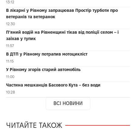
13:12
В лікарні у Рівному запрацював Простір турботи про
ветеранів та ветеранок
12:30
П’яний водій на Рівненщині тікав від поліції селом – і
заїхав у тупик
11:57
В ДТП у Рівному потрапив мотоцикліст
11:15
У Рівному згорів старий автомобіль
11:00
Частина мешканців Басового Кута – без води
10:28
ВСІ НОВИНИ
ЧИТАЙТЕ ТАКОЖ