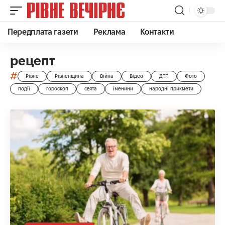
Передплата газети
Реклама
Контакти
рецепт
#
Рівне
Рівненщина
Війна
Відео
ДТП
Фото
події
гороскоп
свята
іменини
народні прикмети