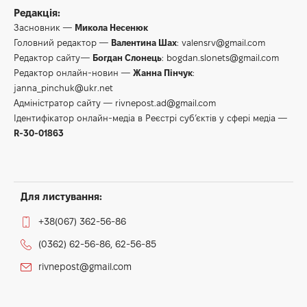
Редакція:
Засновник —
Микола Несенюк
Головний редактор —
Валентина Шах
:
valensrv@gmail.com
Редактор сайту—
Богдан Слонець
:
bogdan.slonets@gmail.com
Редактор онлайн-новин —
Жанна Пінчук
:
janna_pinchuk@ukr.net
Адміністратор сайту —
rivnepost.ad@gmail.com
Ідентифікатор онлайн-медіа в Реєстрі суб’єктів у сфері медіа —
R-30-01863
Для листування:
+38(067) 362-56-86
(0362) 62-56-86, 62-56-85
rivnepost@gmail.com