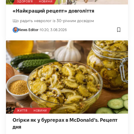
ЗДОРОВ'Я
НОВИНИ
«Найкращий рецепт» довголіття
Що радить невролог із 30-річним досвідом
News Editor
10:20, 3.08.2026
ЖИТТЯ
НОВИНИ
Огірки як у бургерах в McDonald’s. Рецепт
дня