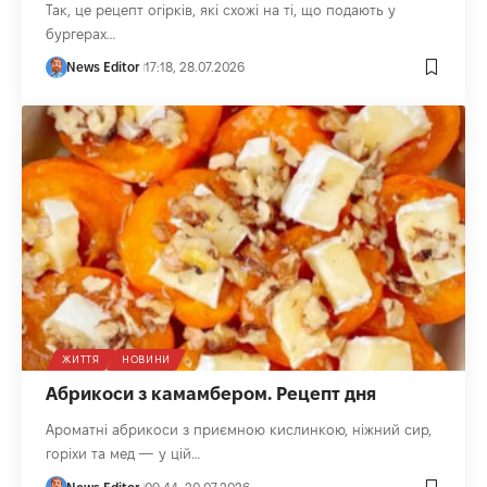
Так, це рецепт огірків, які схожі на ті, що подають у
бургерах…
News Editor
17:18, 28.07.2026
ЖИТТЯ
НОВИНИ
Абрикоси з камамбером. Рецепт дня
Ароматні абрикоси з приємною кислинкою, ніжний сир,
горіхи та мед — у цій…