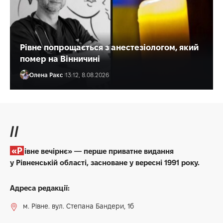
Рівне попрощається з анестезіологом, який
помер на Вінничині
Олена Ракс
13:12, 8.08.2026
//
«Рівне вечірнє» — перше приватне видання
у Рівненській області, засноване у вересні 1991 року.
Адреса редакції:
м. Рівне. вул. Степана Бандери, 1б