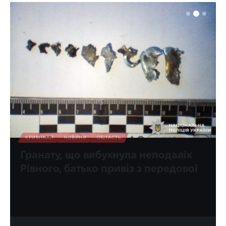
КРИМІНАЛ
НОВИНИ
ОБЛАСТЬ
Гранату, що вибухнула неподалік
Рівного, батько привіз з передової
Тепер виправдовується, що прихопив її як сувенір...
Олена Ракс
14:30, 8.08.2026