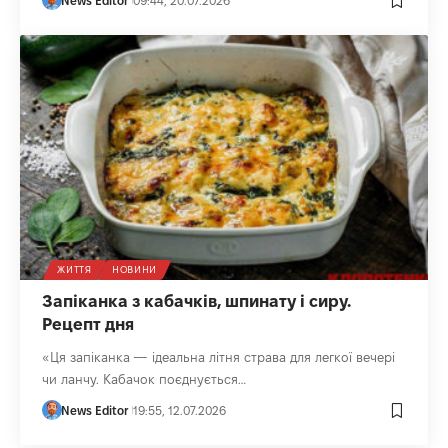
News Editor
09:44, 20.07.2026
ЖИТТЯ
НОВИНИ
Запіканка з кабачків, шпинату і сиру.
Рецепт дня
«Ця запіканка — ідеальна літня страва для легкої вечері
чи ланчу. Кабачок поєднується…
News Editor
19:55, 12.07.2026