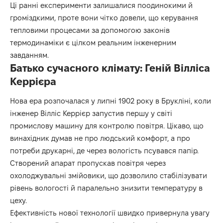
Ці ранні експерименти залишалися поодинокими й
громіздкими, проте вони чітко довели, що керування
тепловими процесами за допомогою законів
термодинаміки є цілком реальним інженерним
завданням.
Батько сучасного клімату: Геній Вілліса
Керрієра
Нова ера розпочалася у липні 1902 року в Брукліні, коли
інженер Вілліс Керрієр запустив першу у світі
промислову машину для контролю повітря. Цікаво, що
винахідник думав не про людський комфорт, а про
потреби друкарні, де через вологість псувався папір.
Створений апарат пропускав повітря через
охолоджувальні змійовики, що дозволило стабілізувати
рівень вологості й паралельно знизити температуру в
цеху.
Ефективність нової технології швидко привернула увагу