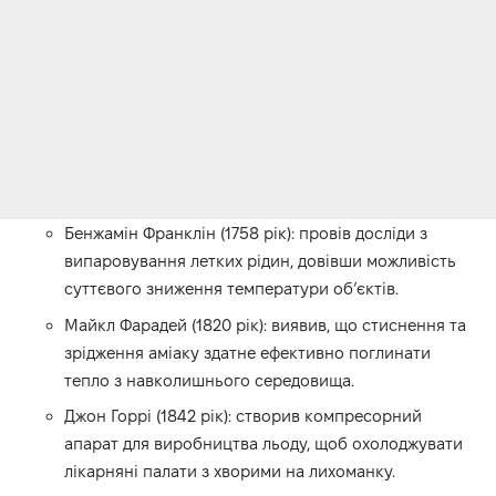
Бенжамін Франклін (1758 рік): провів досліди з
випаровування летких рідин, довівши можливість
суттєвого зниження температури об’єктів.
Майкл Фарадей (1820 рік): виявив, що стиснення та
зрідження аміаку здатне ефективно поглинати
тепло з навколишнього середовища.
Джон Горрі (1842 рік): створив компресорний
апарат для виробництва льоду, щоб охолоджувати
лікарняні палати з хворими на лихоманку.