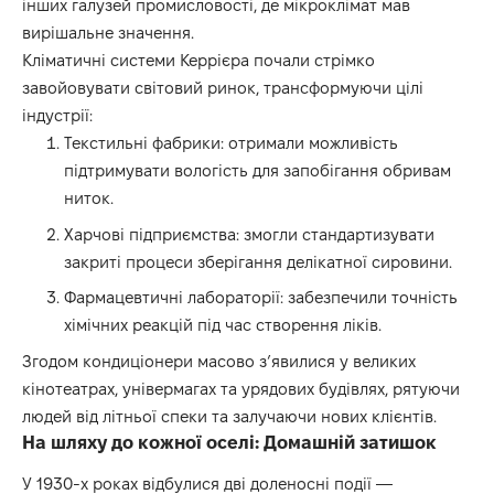
інших галузей промисловості, де мікроклімат мав
вирішальне значення.
Кліматичні системи Керрієра почали стрімко
завойовувати світовий ринок, трансформуючи цілі
індустрії:
Текстильні фабрики: отримали можливість
підтримувати вологість для запобігання обривам
ниток.
Харчові підприємства: змогли стандартизувати
закриті процеси зберігання делікатної сировини.
Фармацевтичні лабораторії: забезпечили точність
хімічних реакцій під час створення ліків.
Згодом кондиціонери масово з’явилися у великих
кінотеатрах, універмагах та урядових будівлях, рятуючи
людей від літньої спеки та залучаючи нових клієнтів.
На шляху до кожної оселі: Домашній затишок
У 1930-х роках відбулися дві доленосні події —