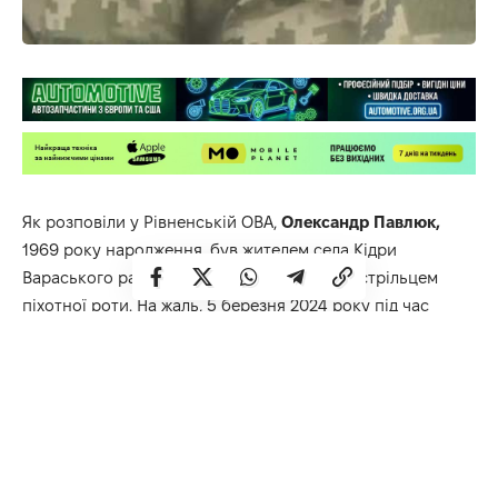
Як розповіли у
Рівненській ОВА,
Олександр Павлюк,
1969 року народження, був жителем села Кідри
Вараського району. Чоловік служив у ЗСУ стрільцем
піхотної роти. На жаль, 5 березня 2024 року під час
виконання бойового завдання на Донеччині Герой
загинув.
Михайло Кучук
проживав у селі Новомильськ
Здолбунівської громади. Закінчив Львівське залізничне
училище та здобув спеціальність «провідник