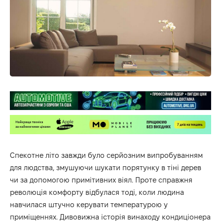
Спекотне літо завжди було серйозним випробуванням
для людства, змушуючи шукати порятунку в тіні дерев
чи за допомогою примітивних віял. Проте справжня
революція комфорту відбулася тоді, коли людина
навчилася штучно керувати температурою у
приміщеннях. Дивовижна
історія винаходу кондиціонера