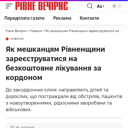
Аа
Передплата газети
Реклама
Контакти
Рівне Вечірнє
>
Новини
>
Як мешканцям Рівненщини зареєструватися на безкоштовне лікування за кордоном
НОВИНИ
Як мешканцям Рівненщини
зареєструватися на
безкоштовне лікування за
кордоном
До закордонних клінік направляють дітей та
дорослих, що постраждали від обстрілів, пацієнтів
з новоутвореннями, рідкісними хворобами та
військових.
1 хв. читання