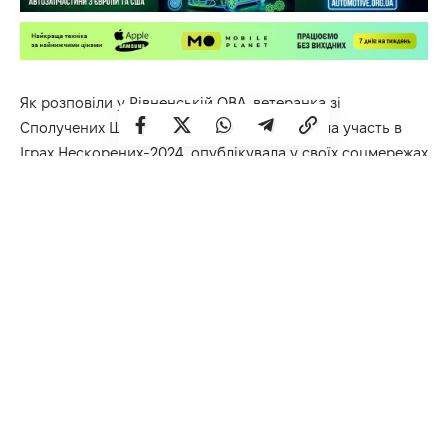
Як
розповіли
у Рівненській ОВА, ветеранка зі
Сполучених Штатів
Керлі
Джеймс
, яка брала участь в
Іграх Нескорених-2024, опублікувала у своїх соцмережах
світлини в українській сорочці:
«Я просто хочу поділитися чимось надзвичайно
особливим! Мені подарували вишиванку. Вважається, що
вона є оберегом, захищає того, хто її носить від бід і
приносить удачу», – написала на своїй сторінці у
Фейсбук Керлі Джеймс.
Передав американській спортсменці та її колезі по
команді вишиті сорочки ветеран з Рівненщини
Євген
Федосєєнко
. Розповідає, обмінюватися шевронами,
футболками, дарувати один одному різні сувеніри –