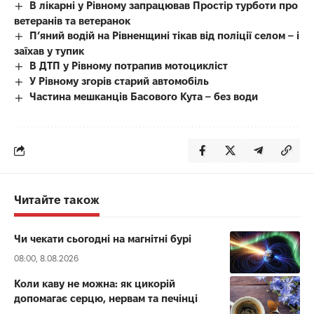
В лікарні у Рівному запрацював Простір турботи про
ветеранів та ветеранок
П’яний водій на Рівненщині тікав від поліції селом – і
заїхав у тупик
В ДТП у Рівному потрапив мотоцикліст
У Рівному згорів старий автомобіль
Частина мешканців Басового Кута – без води
Читайте також
Чи чекати сьогодні на магнітні бурі
08:00, 8.08.2026
Коли каву не можна: як цикорій
допомагає серцю, нервам та печінці