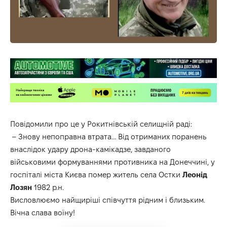
Повідомили про це у
Рокитнівській селищній раді
:
– Знову непоправна втрата… Від отриманих поранень
внаслідок удару дрона-камікадзе, завданого
військовими формуваннями противника на Донеччині, у
госпіталі міста Києва помер житель села Остки
Леонід
Лозян
1982 р.н.
Висловлюємо найщиріші співчуття рідним і близьким.
Вічна слава воїну!