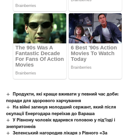
Продукти, які краще вживати у певний час доби:
поради для здорового харчування
На війні загинув молодший сержант, який після
окупації Енергодара переїхав до Вараша
У Рівному чоловік вдарився головою у під’їзді і
знепритомнів
Зеленський нагородив лікаря з Рівного «За