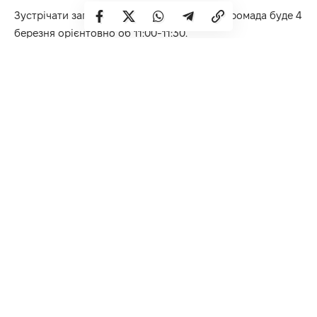
Зустрічати загиблого Героя Рокитнівська громада буде 4
березня орієнтовно об 11:00-11:30.
Просимо жителів створити коридор Слави за
маршрутом:
Заїзд із траси Київ – Ковель у Рокитне – вул. Варшавська,
Незалежності, Шевченка, Патріотична, Древлянський
узвіз – с. Лісове – с. Сновидовичі – с. Остки.