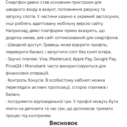
Смартфон давно став основним пристроєм для
швидкого входу в акаунт, поповнення рахунку та
запуску слотів. У частини казино є окремий застосунок,
інші роблять адаптовану мобільну версію сайту.
Наприклад, деякі платформи прямо вказують, що
додатка немає, але сайт оптимізований для смартфонів.
• Швидкий доступ. Гравець може відкрити профіль,
перевірити баланс і запустити слот без комп’ютера.
• Зручні платежі. Visa, Mastercard, Apple Pay, Google Pay,
Privat24 і Monobank часто використовуються для
фінансових операцій.
• Контроль бонусів. В особистому кабінеті можна
переглядати активні пропозиції, історію платежів і
баланс.
• Інструменти відповідальної гри. У профілі можуть бути
ліміти на депозити та час гри, що допомагає тримати
процес під контролем.
Висновок