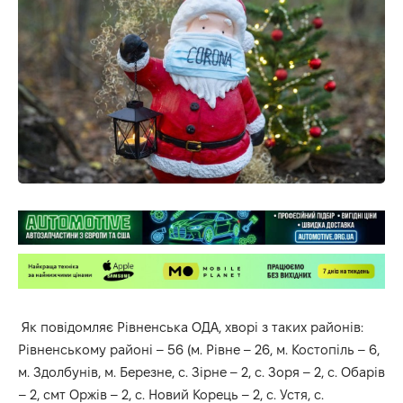
Як повідомляє Рівненська ОДА, хворі з таких районів:
Рівненському районі – 56 (м. Рівне – 26, м. Костопіль – 6,
м. Здолбунів, м. Березне, с. Зірне – 2, с. Зоря – 2, с. Обарів
– 2, смт Оржів – 2, с. Новий Корець – 2, с. Устя, с.