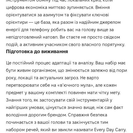
цифрова економіка миттєво зупиняється. Вміння
орієнтуватися за азимутом та фіксувати ключові
орієнтири — це база, яка разом із надійним джерелом
енергії для телефону робить вас на голову вище за
непідготовлений натовп. Ви стаєте не просто свідком
подій, а активним учасником свого власного порятунку.
Підготовка до виживання
Це постійний процес адаптації та аналізу. Ваш набір має
бути живим організмом, що змінюється залежно від пори
року, локації та актуальних загроз. Не варто
перетворювати себе на «в’ючного мула», але кожен
предмет у вашому комплекті повинен мати чітку мету.
Знання того, як застосувати свій інструментарій у
найгірших умовах, цінується значно вище, ніж сам факт
володіння дорогим брендом. Справжня безпека
починається з вашої голови та закінчується тим
набором речей, який ви звикли називати Every Day Carry.