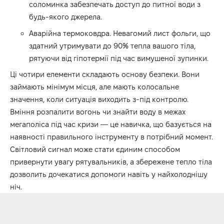
соломинка забезпечать доступ до питної води з
будь-якого джерела.
Аварійна термоковдра. Невагомий лист фольги, що
здатний утримувати до 90% тепла вашого тіла,
рятуючи від гіпотермії під час вимушеної зупинки.
Ці чотири елементи складають основу безпеки. Вони
займають мінімум місця, але мають колосальне
значення, коли ситуація виходить з-під контролю.
Вміння розпалити вогонь чи знайти воду в межах
мегаполіса під час кризи — це навичка, що базується на
наявності правильного інструменту в потрібний момент.
Світловий сигнал може стати єдиним способом
привернути увагу рятувальників, а збережене тепло тіла
дозволить дочекатися допомоги навіть у найхолоднішу
ніч.