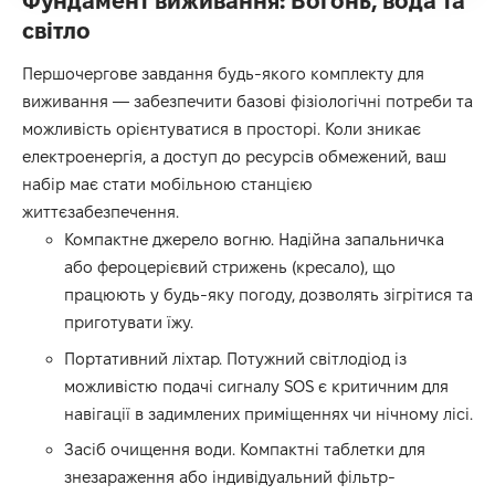
Фундамент виживання: Вогонь, вода та
світло
Першочергове завдання будь-якого комплекту для
виживання — забезпечити базові фізіологічні потреби та
можливість орієнтуватися в просторі. Коли зникає
електроенергія, а доступ до ресурсів обмежений, ваш
набір має стати мобільною станцією
життєзабезпечення.
Компактне джерело вогню. Надійна запальничка
або фероцерієвий стрижень (кресало), що
працюють у будь-яку погоду, дозволять зігрітися та
приготувати їжу.
Портативний ліхтар. Потужний світлодіод із
можливістю подачі сигналу SOS є критичним для
навігації в задимлених приміщеннях чи нічному лісі.
Засіб очищення води. Компактні таблетки для
знезараження або індивідуальний фільтр-