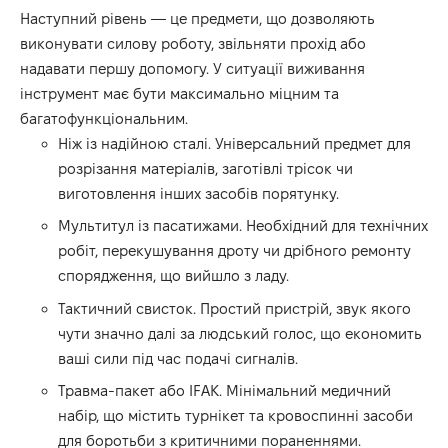
Наступний рівень — це предмети, що дозволяють
виконувати силову роботу, звільняти прохід або
надавати першу допомогу. У ситуації виживання
інструмент має бути максимально міцним та
багатофункціональним.
Ніж із надійною сталі. Універсальний предмет для
розрізання матеріалів, заготівлі трісок чи
виготовлення інших засобів порятунку.
Мультитул із пасатижами. Необхідний для технічних
робіт, перекушування дроту чи дрібного ремонту
спорядження, що вийшло з ладу.
Тактичний свисток. Простий пристрій, звук якого
чути значно далі за людський голос, що економить
ваші сили під час подачі сигналів.
Травма-пакет або IFAK. Мінімальний медичний
набір, що містить турнікет та кровоспинні засоби
для боротьби з критичними пораненнями.