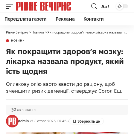
Аа
Передплата газети
Реклама
Контакти
Рівне Вечірнє
>
Новини
>
Як покращити здоров’я мозку: лікарка назвала продукт, який їсть щодня
НОВИНИ
Як покращити здоров’я мозку:
лікарка назвала продукт, який
їсть щодня
Оливкову олію варто ввести до раціону, щоб
зменшити ризик деменції, стверджує Согол Еш.
3 хв. читання
admin
2 Лютого 2025, 07:45