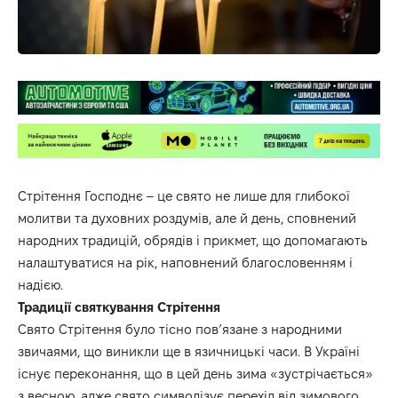
Стрітення Господнє – це свято не лише для глибокої
молитви та духовних роздумів, але й день, сповнений
народних традицій, обрядів і прикмет, що допомагають
налаштуватися на рік, наповнений благословенням і
надією.
Традиції святкування Стрітення
Свято Стрітення було тісно пов’язане з народними
звичаями, що виникли ще в язичницькі часи. В Україні
існує переконання, що в цей день зима «зустрічається»
з весною, адже свято символізує перехід від зимового