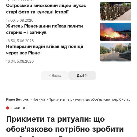
Острозький військовий ліцей шукає
старі фото та кумедні історії
17:00, 5.08.2026
Житель Рівненщини поїхав палити
стерню – і загинув
16:30, 5.08.2026
Нетверезий водій втікав від поліції
через все Рівне
16:04, 5.08.2026
Назад
Далі
Рівне Вечірнє
>
Новини
>
Прикмети та ритуали: що обов'язково потрібно зробити на Стрітення Господнє
НОВИНИ
Прикмети та ритуали: що
обов'язково потрібно зробити