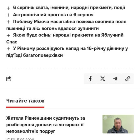
6 серпня: свята, іменини, народні прикмети, події
Астрологічний прогноз на 6 серпня
Поблизу Мізоча масштабна пожежа охопила поле
пшениці та ліс: вогонь вдалося зупинити
Якою буде осінь: народні прикмети на Яблучний
Спас
У Рівному розслідують напад на 16-річну дівчину у
під’їзді багатоповерхівки
Читайте також
Жителя Рівненщини судитимуть за
розбещення доньки та чотирьох її
неповнолітніх подруг
17:30, 5.08.2026