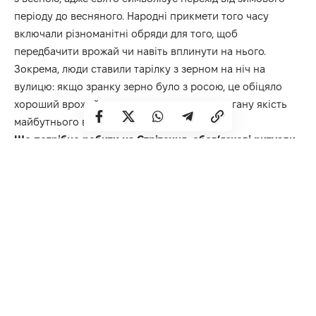
періоду до весняного. Народні прикмети того часу
включали різноманітні обряди для того, щоб
передбачити врожай чи навіть вплинути на нього.
Зокрема, люди ставили тарілку з зерном на ніч на
вулицю: якщо зранку зерно було з росою, це обіцяло
хороший врожай, а сухе зерно означало погану якість
майбутнього врожаю.
Що потрібно робити на Стрітення: обов’язкові ритуали
Відвідування храму.
Віряни обов’язково відвідують
церкву, де відбувається святкова літургія. Під час
богослужіння освячують свічки, які мають особливе
значення в цей день.