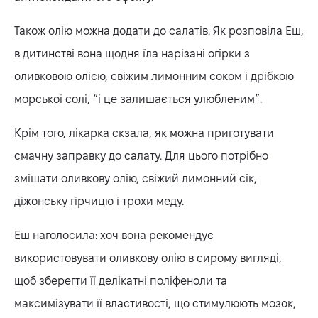
Також олію можна додати до салатів. Як розповіла Еш,
в дитинстві вона щодня їла нарізані огірки з
оливковою олією, свіжим лимонним соком і дрібкою
морської солі, “і це залишається улюбленим”.
Крім того, лікарка скзала, як можна приготувати
смачну заправку до салату. Для цього потрібно
змішати оливкову олію, свіжий лимонний сік,
діжонську гірчицю і трохи меду.
Еш наголосила: хоч вона рекомендує
використовувати оливкову олію в сирому вигляді,
щоб зберегти її делікатні поліфеноли та
максимізувати її властивості, що стимулюють мозок,