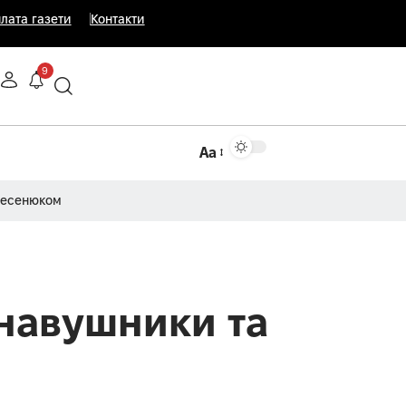
лата газети
Контакти
9
Аа
Несенюком
 навушники та