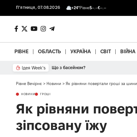
П’ятниця, 07.08.2026
+24°
Рівне
$
--.--
€
--.--
РІВНЕ
ОБЛАСТЬ
УКРАЇНА
СВІТ
ВІЙНА
Ідея Week's
Від паркану до картонки
Рівне Вечірнє
>
Новини
>
Як рівняни повертали гроші за шини
НОВИНИ
ГРОШІ
Як рівняни повер
зіпсовану їжу