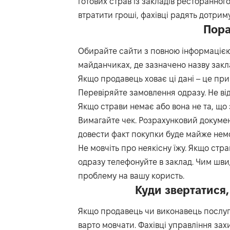
готових страв із закладів ресторанного
втратити гроші, фахівці радять дотрим
Пора
Обирайте сайти з повною інформацією.
майданчиках, де зазначено назву закла
Якщо продавець ховає ці дані – це при
Перевіряйте замовлення одразу. Не від
Якщо страви немає або вона не та, що 
Вимагайте чек. Розрахунковий докумен
довести факт покупки буде майже нем
Не мовчіть про неякісну їжу. Якщо стр
одразу телефонуйте в заклад. Чим шви
проблему на вашу користь.
Куди звертатися
Якщо продавець чи виконавець послуг 
варто мовчати. Фахівці управління за