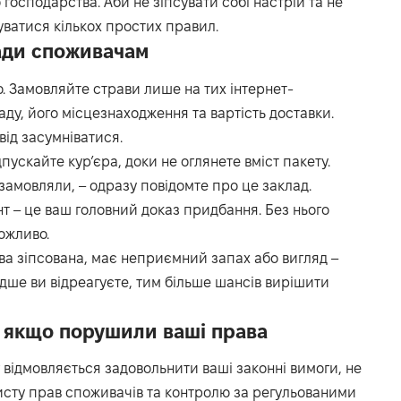
 господарства. Аби не зіпсувати собі настрій та не
уватися кількох простих правил.
ди споживачам
 Замовляйте страви лише на тих інтернет-
ду, його місцезнаходження та вартість доставки.
від засумніватися.
пускайте кур’єра, доки не оглянете вміст пакету.
замовляли, – одразу повідомте про це заклад.
т – це ваш головний доказ придбання. Без нього
ожливо.
ава зіпсована, має неприємний запах або вигляд –
дше ви відреагуєте, тим більше шансів вирішити
, якщо порушили ваші права
відмовляється задовольнити ваші законні вимоги, не
хисту прав споживачів та контролю за регульованими