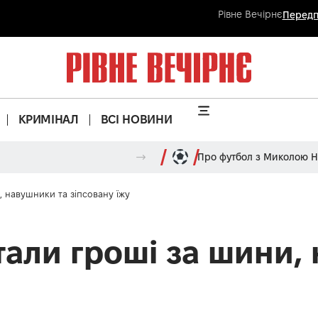
Рівне Вечірнє
Передп
КРИМІНАЛ
ВСІ НОВИНИ
Про футбол з Миколою 
, навушники та зіпсовану їжу
тали гроші за шини,