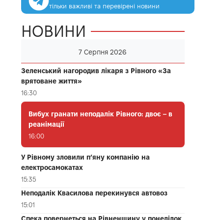
тільки важливі та перевірені новини
НОВИНИ
7 Серпня 2026
Зеленський нагородив лікаря з Рівного «За
врятоване життя»
16:30
Вибух гранати неподалік Рівного: двоє – в
реанімації
16:00
У Рівному зловили п’яну компанію на
електросамокатах
15:35
Неподалік Квасилова перекинувся автовоз
15:01
Спека повернеться на Рівненщину у понеділок