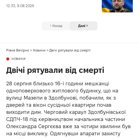
12:33, 9.08.2026
Назад
Далі
Рівне Вечірнє
>
Новини
>
Двічі рятували від смерті
НОВИНИ
Двічі рятували від смерті
28 серпня близько 16-ї години мешканці
одноповерхового житлового будинку, що на
вулиці Мазепи в Здолбунові, побачили, як з
дверей та вікон сусідньої квартири почав
виходити дим. Черговий караул Здолбунівської
СДПЧ-18 під керівництвом начальника частини
Олександра Сергєєва вже за чотири хвилини був
на місці виклику. Одягнувши апарати захисту