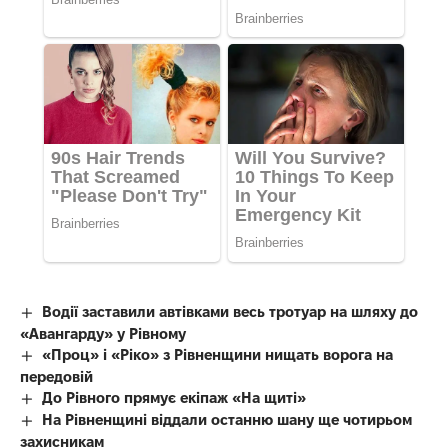
Водії заставили автівками весь тротуар на шляху до
«Авангарду» у Рівному
«Проц» і «Ріко» з Рівненщини нищать ворога на
передовій
До Рівного прямує екіпаж «На щиті»
На Рівненщині віддали останню шану ще чотирьом
захисникам