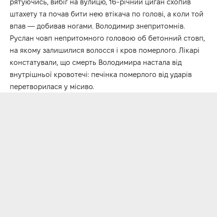
рятуючись, вибіг на вулицю, 16-річний циган схопив
штахету та почав бити нею втікача по голові, а коли той
впав — добивав ногами. Володимир знепритомнів.
Руслан човп непритомного головою об бетонний стовп,
на якому залишилися волосся і кров померлого. Лікарі
констатували, що смерть Володимира настала від
внутрішньої кровотечі: печінка померлого від ударів
перетворилася у місиво.