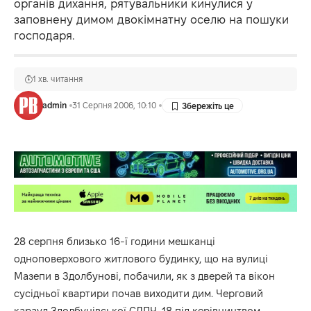
органів дихання, рятувальники кинулися у
заповнену димом двокімнатну оселю на пошуки
господаря.
1 хв. читання
admin
31 Серпня 2006, 10:10
28 серпня близько 16-ї години мешканці
одноповерхового житлового будинку, що на вулиці
Мазепи в Здолбунові, побачили, як з дверей та вікон
сусідньої квартири почав виходити дим. Черговий
караул Здолбунівської СДПЧ-18 під керівництвом