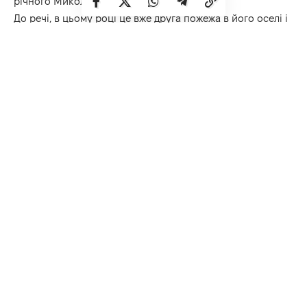
річного Миколи і сталося загоряння.
До речі, в цьому році це вже друга пожежа в його оселі і
знову ж таки через куріння. 13 квітня, під час першої
пожежі, «горе-курець» відбувся лише переляком, проте
цього разу крім, отруєння продуктами згоряння,
отримав ще й опіки 10% тіла.