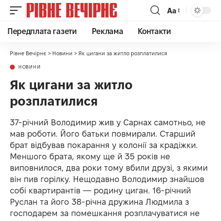
Аа
Передплата газети
Реклама
Контакти
Рівне Вечірнє
>
Новини
>
Як цигани за житло розплатилися
НОВИНИ
Як цигани за житло
розплатилися
37-річний Володимир жив у Сарнах самотньо, не
мав роботи. Його батьки повмирали. Старший
брат відбував покарання у колонії за крадіжки.
Меншого брата, якому ще й 35 років не
виповнилося, два роки тому вбили друзі, з якими
він пив горілку. Нещодавно Володимир знайшов
собі квартирантів — родину циган. 16-річний
Руслан та його 38-річна дружина Людмила з
господарем за помешкання розплачуватися не