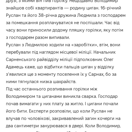
друзі, з якими він пив горілку. Нещодавно Володимир
знайшов собі квартирантів — родину циган. 16-річний
Руслан та його 38-річна дружина Людмила з господарем
за помешкання розплачуватися не поспішали. Час від
часу вони приносили додому пляшку горілки, яку потім
з господарем разом випивали.
Руслан з Людмилою ходили на «заробітки», втім, вони
перебували під наглядом місцевої міліції. Начальник
Сарненського райвідділу міліції підполковник Олег
Адамець каже, що відбитки пальців циган у відділку
з’явилися ще з моменту поселення їх у Сарнах, бо за
ними тягнулася низка шахрайств.
Під час останнього розпивання горілки між
Володимиром та циганами виникла сварка. Господар
почав вимагати у них плату за житло. І цигани почали
його бити. Експерти розповіли, що коли Руслан не
влучав по чоловікові, закривавлений загин кочерги на
два сантиметри занурювався в двері. Коли Володимир,