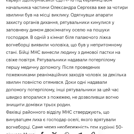
начальника частини Олександра Сергєєва вже за чотири
хвилини був на місці виклику. Одягнувши апарати
захисту органів дихання, рятувальники кинулися у
заповнену димом двокімнатну оселю на пошуки
господаря. В одній з кімнат біля палаючого ліжка
вогнеборці виявили чоловіка, що був у непритомному
стані. Бійці МНС винесли людину з димової пастки на
свіже повітря. Рятувальники надавали потерпілому
першу медичну допомогу. Після проведених
пожежниками реанімаційних заходів чоловік за декілька
хвилин повністю отямився. Доки одні надавали
допомогу потерпілому, інші рятувальники за цей час
швидко впоралися з пожежею, не дозволивши вогню
знищити домівки трьох родин.
Фахівці районного відділу МНС стверджують, що
винуватцем лиха є господар оселі, якого врятували
вогнеборці. Саме через необережність при курінні 50-