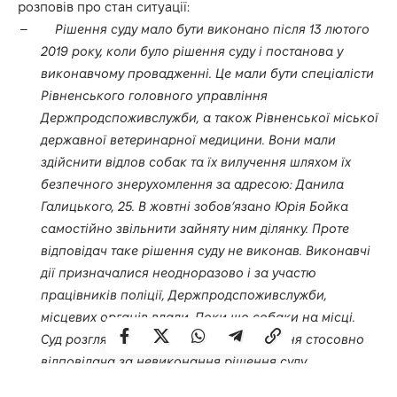
розповів про стан ситуації:
–
Рішення суду мало бути виконано після 13 лютого
2019 року, коли було рішення суду і постанова у
виконавчому провадженні. Це мали бути спеціалісти
Рівненського головного управління
Держпродспоживслужби, а також Рівненської міської
державної ветеринарної медицини. Вони мали
здійснити відлов собак та їх вилучення шляхом їх
безпечного знерухомлення за адресою: Данила
Галицького, 25. В жовтні зобов’язано Юрія Бойка
самостійно звільнити зайняту ним ділянку. Проте
відповідач таке рішення суду не виконав. Виконавчі
дії призначалися неодноразово і за участю
працівників поліції, Держпродспоживслужби,
місцевих органів влади. Поки що собаки на місці.
Суд розглядає кримінальне провадження стосовно
відповідача за невиконання рішення суду.