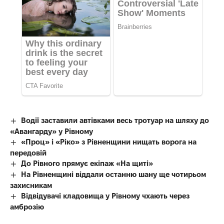
Водії заставили автівками весь тротуар на шляху до
«Авангарду» у Рівному
«Проц» і «Ріко» з Рівненщини нищать ворога на
передовій
До Рівного прямує екіпаж «На щиті»
На Рівненщині віддали останню шану ще чотирьом
захисникам
Відвідувачі кладовища у Рівному чхають через
амброзію