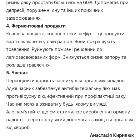
ризик раку простати більш ніж на 60%. Допомагає при
депресії, порушенні сну та інших психічних
захворюваннях.
4. Ферментовані продукти
Квашена капуста, солоні огірки, кефір — ці продукти
варто включити у свій раціон. Вони покращують
травлення. Руйнують поживні речовини до
легкозасвоюваних форм. Знижується ризик запору та
розладів травлення.
5. Часник
Переоцінити користь часнику для організму складно.
Адже часник забезпечує антибактеріальну дію, має
противірусну дію, ефективний при профілактиці раку.
Часник можна вживати у будь-якому вигляді.
Але пам’ятайте, що сміх стимулює вироблення гормону
радості – серотоніну, який допомагає захищати організм
від хвороб.
Анастасія Кирилюк