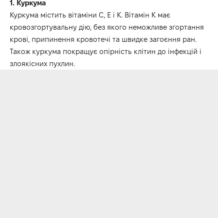
1. Куркума
Куркума містить вітаміни С, Е і К. Вітамін К має
кровозгортувальну дію, без якого неможливе згортання
крові, припинення кровотечі та швидке загоєння ран.
Також куркума покращує опірність клітин до інфекцій і
злоякісних пухлин.