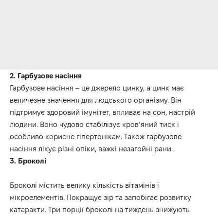
2. Гарбузове насіння
Гарбузове насіння – це джерело цинку, а цинк має
величезне значення для людського організму. Він
підтримує здоровий імунітет, впливає на сон, настрій
людини. Воно чудово стабілі­зує кров’яний тиск і
особливо корис­не гіпертонікам. Також гарбузове
насіння лікує різні опіки, важкі незагойні рани.
3. Броколі
Броколі містить велику кількість вітамінів і
мікроелементів. Покращує зір та запобігає розвитку
катаракти. Три порції броколі на тиждень знижують