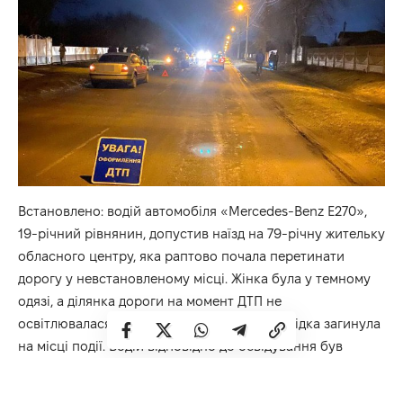
Встановлено: водій автомобіля «Mercedes-Benz Е270»,
19-річний рівнянин, допустив наїзд на 79-річну жительку
обласного центру, яка раптово почала перетинати
дорогу у невстановленому місці. Жінка була у темному
одязі, а ділянка дороги на момент ДТП не
освітлювалася. Від отриманих травм пішохідка загинула
на місці події. Водій відповідно до освідування був
тверезий.