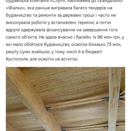
будівельна компанія «Случ», наближена до скандальної
«Фіалки», яка раніше вигравала багато тендерів на
будівництво та ремонти за державні гроші і часто не
виконувала роботи у встановлені терміни, а потім
вдруге одержувала фінансування на завершення того
самого об’єкта. Не здала вчасно і басейн. Із 96 млн грн, у
які мало обійтися будівництво, освоїли близько 73 млн,
решту суми знайшли, у тому числі й в бюджеті
Костополя, але освоїти не встигли.