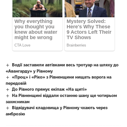
Водії заставили автівками весь тротуар на шляху до
«Авангарду» у Рівному
«Проц» і «Ріко» з Рівненщини нищать ворога на
передовій
До Рівного прямує екіпаж «На щиті»
На Рівненщині віддали останню шану ще чотирьом
захисникам
Відвідувачі кладовища у Рівному чхають через
амброзію