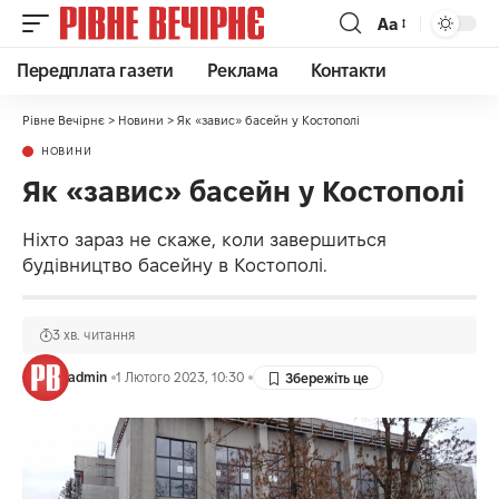
Аа
Передплата газети
Реклама
Контакти
Рівне Вечірнє
>
Новини
>
Як «завис» басейн у Костополі
НОВИНИ
Як «завис» басейн у Костополі
Ніхто зараз не скаже, коли завершиться
будівництво басейну в Костополі.
3 хв. читання
admin
1 Лютого 2023, 10:30