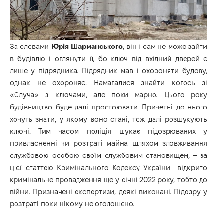
За словами
Юрія Шарманського
, він і сам не може зайти
в будівлю і оглянути її, бо ключ від вхідний дверей є
лише у підрядника. Підрядник мав і охороняти будову,
однак не охороняє. Намагалися знайти когось зі
«Случа» з ключами, але поки марно. Цього року
будівництво буде далі простоювати. Причетні до нього
хочуть знати, у якому воно стані, тож далі розшукують
ключі. Тим часом поліція шукає підозрюваних у
привласненні чи розтраті майна шляхом зловживання
службовою особою своїм службовим становищем, – за
цієї статтею Кримінального Кодексу України відкрито
кримінальне провадження ще у січні 2022 року, тобто до
війни. Призначені експертизи, деякі виконані. Підозру у
розтраті поки нікому не оголошено.