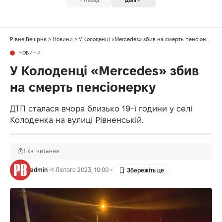
Назад
Далі
Рівне Вечірнє
>
Новини
>
У Колоденці «Mercedes» збив на смерть пенсіонерку
НОВИНИ
У Колоденці «Mercedes» збив
на смерть пенсіонерку
ДТП сталася вчора близько 19-ї години у селі
Колоденка на вулиці Рівненській.
1 хв. читання
admin
1 Лютого 2023, 10:00