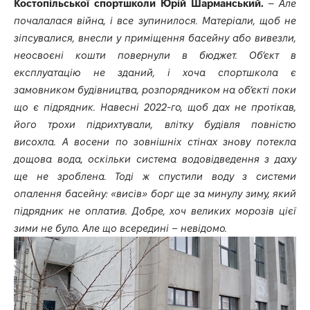
Костопільської спортшколи Юрій Шарманський.
–
Але
почалалася війна, і все зупинилося. Матеріали, щоб не
зіпсувалися, внесли у приміщення басейну або вивезли,
неосвоєні кошти повернули в бюджет. Об’єкт в
експлуатацію не зданий, і хоча спортшкола є
замовником будівництва, розпорядником на об’єкті поки
що є підрядник. Навесні 2022-го, щоб дах не протікав,
його трохи підрихтували, влітку будівля повністю
висохла. А восени по зовнішніх стінах знову потекла
дощова вода, оскільки система водовідведення з даху
ще не зроблена. Тоді ж спустили воду з системи
опалення басейну: «висів» борг ще за минулу зиму, який
підрядник не оплатив. Добре, хоч великих морозів цієї
зими не було. Але що всередині – невідомо.