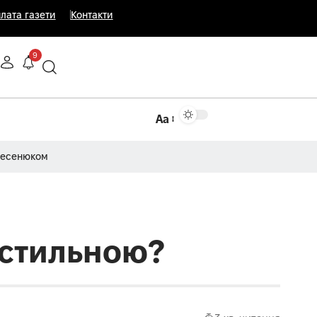
лата газети
Контакти
9
Аа
Несенюком
 стильною?