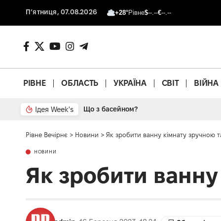
П’ятниця, 07.08.2026
+28°
Рівне
$
--.--
€
--.--
РІВНЕ
ОБЛАСТЬ
УКРАЇНА
СВІТ
ВІЙНА
Ідея Week's
Що з басейном?
Рівне Вечірнє
>
Новини
>
Як зробити ванну кімнату зручною 
НОВИНИ
Як зробити ванну