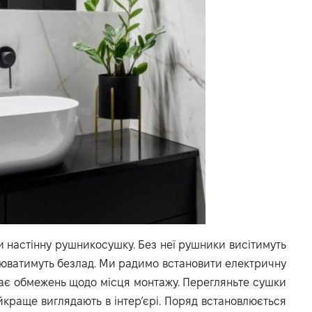
и настінну рушникосушку. Без неї рушники висітимуть
орюватимуть безлад. Ми радимо встановити електричну
має обмежень щодо місця монтажу. Перегляньте сушки
краще виглядають в інтер’єрі. Поряд встановлюється