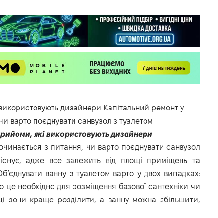
 використовують дизайнери Капітальний ремонт у
 чи варто поєднувати санвузол з туалетом
 прийоми, які використовують дизайнери
починається з питання, чи варто поєднувати санвузол
е існує, адже все залежить від площі приміщень та
. Об’єднувати ванну з туалетом варто у двох випадках:
о це необхідно для розміщення базової сантехніки чи
 ці зони краще розділити, а ванну можна збільшити,