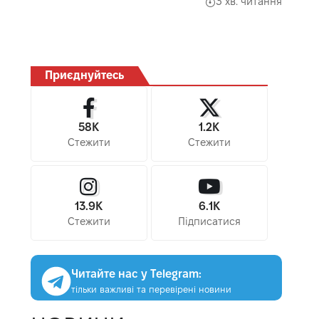
3 хв. читання
Приєднуйтесь
58K
1.2K
Стежити
Стежити
13.9K
6.1K
Стежити
Підписатися
Читайте нас у Telegram:
тільки важливі та перевірені новини