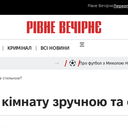
Рівне Вечірнє
Передп
КРИМІНАЛ
ВСІ НОВИНИ
Про футбол з Миколою 
та стильною?
 кімнату зручною та