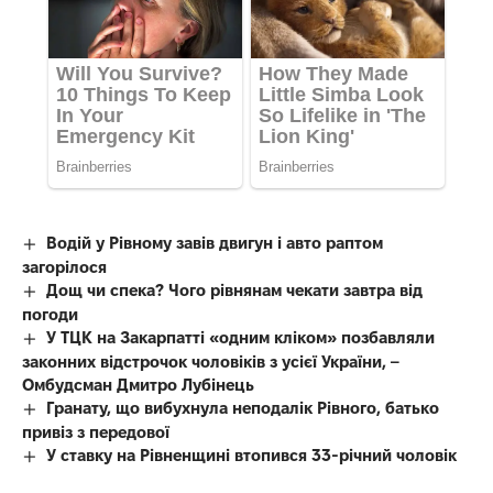
Водій у Рівному завів двигун і авто раптом
загорілося
Дощ чи спека? Чого рівнянам чекати завтра від
погоди
У ТЦК на Закарпатті «одним кліком» позбавляли
законних відстрочок чоловіків з усієї України, –
Омбудсман Дмитро Лубінець
Гранату, що вибухнула неподалік Рівного, батько
привіз з передової
У ставку на Рівненщині втопився 33-річний чоловік