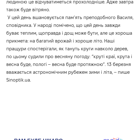
людиною це відчуватиметься прохолодніше. Адже завтра
також буде вітряно.
У цей день вшановується пам’ять преподобного Василя,
сповідника. У народі помічено, що цей день завжди
буває теплим, щоправда і дощ може бути, але це хороша
прикмета: на багатий врожай і хороше літо. Наші
пращури спостерігали, як тануть круги навколо дерев,
по цьому судили про весняну погоду: “круті краї, крута і
весна буде, пологі – весна буде протяжною”. 13 березня
вважається астрономічним рубежем зими і літа, – пише
Sinoptik.ua
.