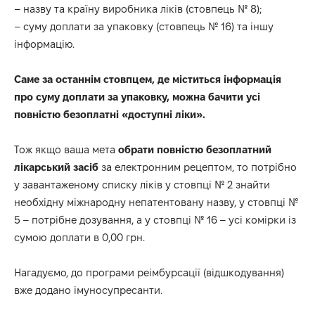
– назву та країну виробника ліків (стовпець № 8);
– суму доплати за упаковку (стовпець № 16) та іншу
інформацію.
Саме за останнім стовпцем, де міститься інформація
про суму доплати за упаковку, можна бачити усі
повністю безоплатні «доступні ліки».
Тож якщо ваша мета
обрати повністю безоплатний
лікарський засіб
за електронним рецептом, то потрібно
у завантаженому списку ліків у стовпці № 2 знайти
необхідну міжнародну непатентовану назву, у стовпці №
5 – потрібне дозування, а у стовпці № 16 – усі комірки із
сумою доплати в 0,00 грн.
Нагадуємо, до програми реімбурсації (відшкодування)
вже додано імуносупресанти.