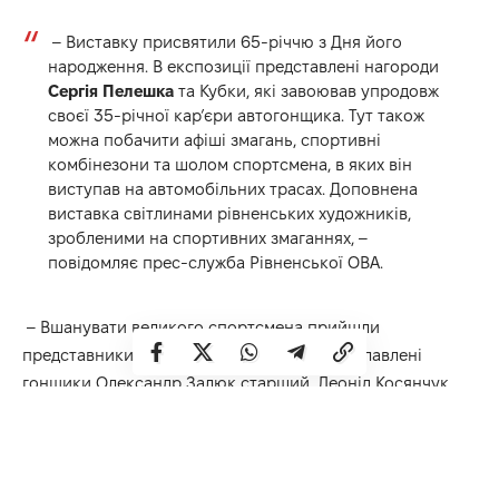
– Виставку присвятили 65-річчю з Дня його
народження. В експозиції представлені нагороди
Сергія Пелешка
та Кубки, які завоював упродовж
своєї 35-річної карʼєри автогонщика. Тут також
можна побачити афіші змагань, спортивні
комбінезони та шолом спортсмена, в яких він
виступав на автомобільних трасах. Доповнена
виставка світлинами рівненських художників,
зробленими на спортивних змаганнях, –
повідомляє прес-служба
Рівненської ОВА
.
– Вшанувати великого спортсмена прийшли
представники міської влади, колеги – прославлені
гонщики Олександр Залюк старший, Леонід Косянчук,
Сергій Малик, Олександр Кабаник, Сергій Трутнєв та
інші, юні спідвеїсти зі спортивно-технічного клубу
«MARCHENKO speedway racing» і багато простих рівнян,
які добре пам’ятають спортивні змагання за участі