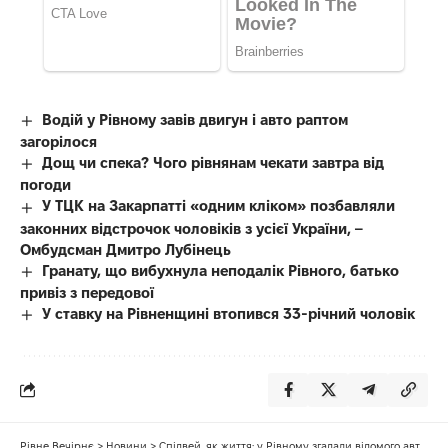
Водій у Рівному завів двигун і авто раптом
загорілося
Дощ чи спека? Чого рівнянам чекати завтра від
погоди
У ТЦК на Закарпатті «одним кліком» позбавляли
законних відстрочок чоловіків з усієї України, –
Омбудсман Дмитро Лубінець
Гранату, що вибухнула неподалік Рівного, батько
привіз з передової
У ставку на Рівненщині втопився 33-річний чоловік
Рівне Вечірнє
>
Новини
>
Спідвей, як життя: у Рівному згадали відомого автогонщика (ФОТО)