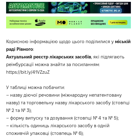
Корисною інформацією щодо цього
поділилися
у
міській
раді Рівного
:
Актуальний реєстр лікарських засобів
, які підлягають
реімбурсації можна знайти за посиланням:
https://bit.ly/41VZzuZ
У таблиці можна побачити:
– назву діючої речовини (міжнародну непатентовану
назву) та торговельну назву лікарського засобу (стовпці
№ 2 та № 3);
– форму випуску та дозування (стовпці № 4 та № 5);
– кількість одиниць лікарського засобу в одній
споживчій упаковці (стовпець № 6);