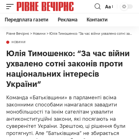
Аа
Передплата газети
Реклама
Контакти
Рівне Вечірнє
>
Новини
>
Юлія Тимошенко: “За час війни ухвалено сотні законів проти національних інтересів України”
НОВИНИ
Юлія Тимошенко: “За час війни
ухвалено сотні законів проти
національних інтересів
України”
Команда «Батьківщини» в парламенті всіма
законними способами намагалася завадити
монобільшості та їхнім сателітам ухвалити
антиконституційні закони, які посягають на
суверенітет України. Зрештою, ці рішення були
протягнуті. Але ”Батьківщина” не збирається