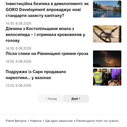
Інвестиційна безпека в девелопменті: як
GORO Development впроваджує нові
стандарти захисту капіталу?
14:35, 6.08.2026
Дівчина з Костопільщини впала з
велосипеда – і отримала крововилив у
голову
14:30, 6.08.2026
Після спеки на Рівненщині гримне гроза
14:00, 6.08.2026
Подружжя із Сарн продавало
наркотики… у вазонах
13:20, 6.08.2026
Назад
Далі
Рівне Вечірнє
>
Новини
>
Ще один захисник з Рівненщини поліг на чужині