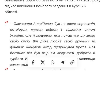
батальйону. Ворог обірвав його життя 13 січня 2025 року
під час виконання бойового завдання в Курській
області.
–
Олександр Андрійович був не лише справжнім
патріотом, мужнім воїном і відданим сином
України, але й людиною, яка понад усе цінувала
свою сім’ю. Він дуже любив свою дружину та
донечок, шанував матір, підтримував братів. Для
багатьох він був взірцем людяності, доброти й
турботи. Його самопожертва та героїзм назавжди
залишаться в пам’яті громади.
–
Висловлюємо найщиріші співчуття дружині,
донькам, мамі, братам, близьким, друзям, бойовим
побратимам та всім, хто знав Олександра.
Розділяємо ваш біль і молимося за спокій його
душі
, – додають у громаді.