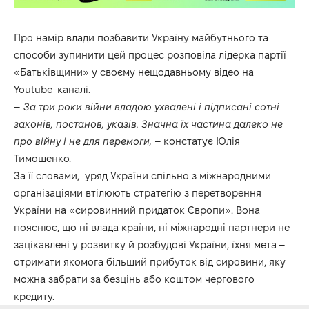
Про намір влади позбавити Україну майбутнього та
способи зупинити цей процес розповіла лідерка партії
«Батьківщини» у своєму нещодавньому відео на
Youtube-каналі.
–
За три роки війни владою ухвалені і підписані сотні
законів, постанов, указів. Значна їх частина далеко не
про війну і не для перемоги,
– констатує Юлія
Тимошенко.
За її словами, уряд України спільно з міжнародними
організаціями втілюють стратегію з перетворення
України на «сировинний придаток Європи». Вона
пояснює, що ні влада країни, ні міжнародні партнери не
зацікавлені у розвитку й розбудові України, їхня мета –
отримати якомога більший прибуток від сировини, яку
можна забрати за безцінь або коштом чергового
кредиту.