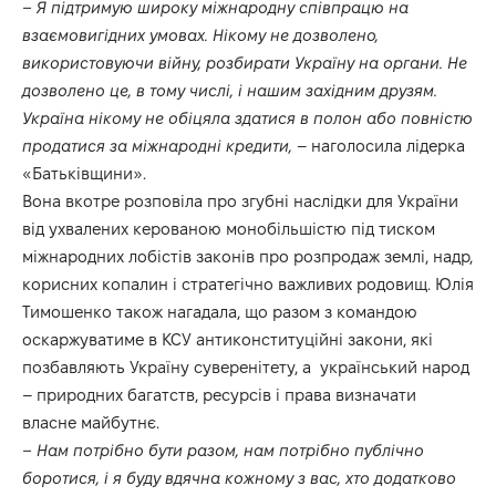
– Я підтримую широку міжнародну співпрацю на
взаємовигідних умовах. Нікому не дозволено,
використовуючи війну, розбирати Україну на органи. Не
дозволено це, в тому числі, і нашим західним друзям.
Україна нікому не обіцяла здатися в полон або повністю
продатися за міжнародні кредити,
– наголосила лідерка
«Батьківщини».
Вона вкотре розповіла про згубні наслідки для України
від ухвалених керованою монобільшістю під тиском
міжнародних лобістів законів про розпродаж землі, надр,
корисних копалин і стратегічно важливих родовищ. Юлія
Тимошенко також нагадала, що разом з командою
оскаржуватиме в КСУ антиконституційні закони, які
позбавляють Україну суверенітету, а український народ
– природних багатств, ресурсів і права визначати
власне майбутнє.
– Нам потрібно бути разом, нам потрібно публічно
боротися, і я буду вдячна кожному з вас, хто додатково