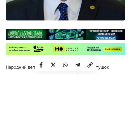
Народний депутат з Сарненщини Сергій Євтушок
звернув увагу на зарплати поліцейських.
Це той зробив у контексті розмови про теракт у Києві,
коли двоє патрульних покинули цивільних та втекли з
місця події.
За словами депутата, у поліції служить багато порядних
людей, однак низька зарплата не дозволяє залучати
найкращі кадри та призводить до відтоку професіоналів.