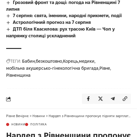
Грозовий фронт та дощі: погода на Рівненщині 7
липня
7 серпня: свята, іменини, народні прикмети, події
Астрологічний прогноз на 7 серпня
ДТП біля Квасилова: рух трасою Київ — Чоп у
напрямку столиці ускладнений
ТЕГИ:
Бабин
безкоштовно
Корець
медики
мобільна акушерсько-гінекологічна бригада
Рівне
Рівненщина
Рівне Вечірнє
>
Новини
>
Нардеп з Рівненщини пропонує підняти зарплату поліцейським
НОВИНИ
ПОЛІТИКА
Нардеп з Рівненщини пропонує