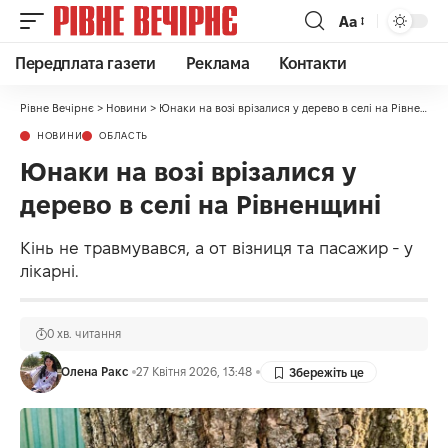
Аа
Передплата газети
Реклама
Контакти
Рівне Вечірнє
>
Новини
>
Юнаки на возі врізалися у дерево в селі на Рівненщині
НОВИНИ
ОБЛАСТЬ
Юнаки на возі врізалися у
дерево в селі на Рівненщині
Кінь не травмувався, а от візниця та пасажир - у
лікарні.
0 хв. читання
Олена Ракс
27 Квітня 2026, 13:48