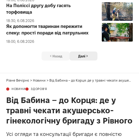
На Поліссі другу добу гасять
торфовища
18:30, 6.08.2026
Як допомогти тваринам пережити
спеку: прості поради від патрульних
18:00, 6.08.2026
Назад
Далі
Рівне Вечірнє
>
Новини
>
Від Бабина – до Корця: де у травні чекати акушерсько-гінекологічну бригаду з Рівного
НОВИНИ
ЗДОРОВ'Я
Від Бабина – до Корця: де у
травні чекати акушерсько-
гінекологічну бригаду з Рівного
Усі огляди та консультації бригади є повністю