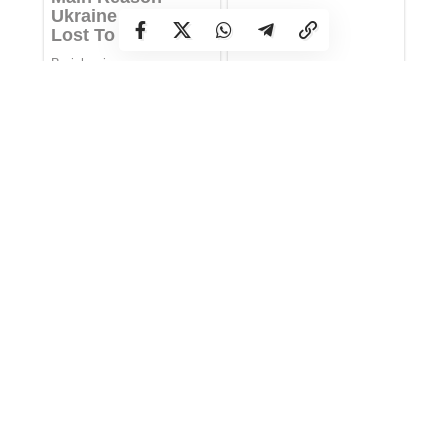
Найвища вірогідність інфаркту — зранку
Мільйони проти філософії
Вогонь вже наближається до лісу у Вараському
районі
З квітами та короваєм у Корці прощалися з