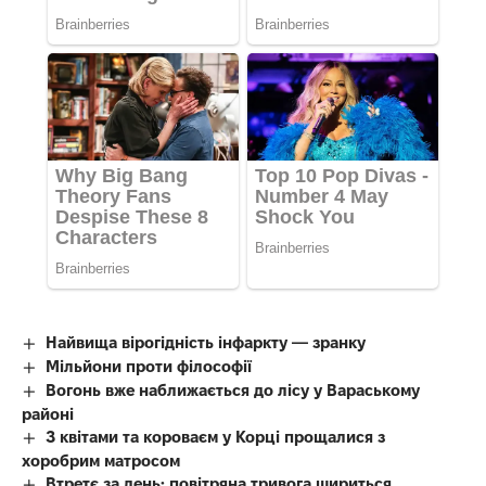
Найвища вірогідність інфаркту — зранку
Мільйони проти філософії
Вогонь вже наближається до лісу у Вараському
районі
З квітами та короваєм у Корці прощалися з
хоробрим матросом
Втретє за день: повітряна тривога шириться