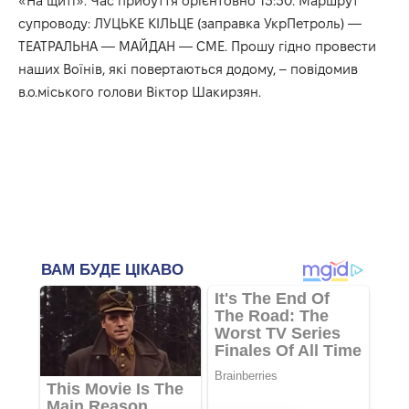
«На щиті». Час прибуття орієнтовно 13:30. Маршрут
супроводу: ЛУЦЬКЕ КІЛЬЦЕ (заправка УкрПетроль) —
ТЕАТРАЛЬНА — МАЙДАН — СМЕ. Прошу гідно провести
наших Воїнів, які повертаються додому, –
повідомив
в.о.міського голови Віктор Шакирзян.