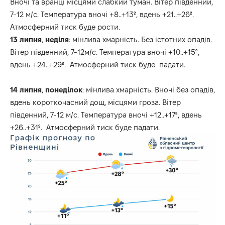
Вночі та вранці місцями слабкий туман. Вітер південний,
7-12 м/с. Температура вночі +8..+13º, вдень +21..+26º.
Атмосферний тиск буде рости.
13
липня
,
неділя
: мінлива хмарність. Без істотних опадів.
Вітер південний, 7-12м/с. Температура вночі +10..+15º,
вдень +24..+29º. Атмосферний тиск буде падати.
14
липня
,
понеділок
: мінлива хмарність. Вночі без опадів,
вдень короткочасний дощ, місцями гроза. Вітер
південний, 7-12 м/с. Температура вночі +12..+17º, вдень
+26..+31º. Атмосферний тиск буде падати.