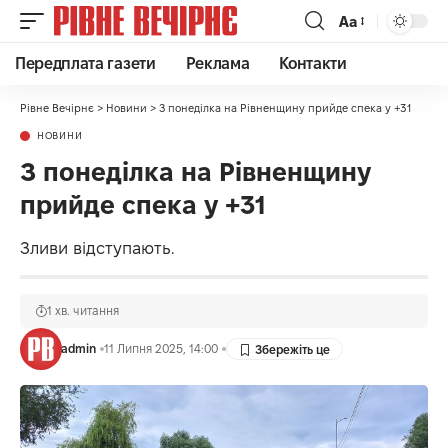
Аа
Передплата газети
Реклама
Контакти
Рівне Вечірнє
>
Новини
>
З понеділка на Рівненщину прийде спека у +31
НОВИНИ
З понеділка на Рівненщину
прийде спека у +31
Зливи відступають.
1 хв. читання
admin
11 Липня 2025, 14:00