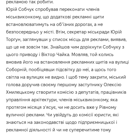
рекламою так робити.
Юрій Собчук спробував переконати членів
міськвиконкому, що додаткові рекламні щити
встановлюватимуть на об’їзних дорогах, а не
безпосередньо у місті. Втім, секретар міськради Юрій
Торгун, заглянувши у список місць для реклами, виявив,
що це не зовсім так. Знайшов чим дорікнути Собчуку з
цього приводу і Віктор Чайка. Мовляв, той колись
вмовив його на встановлення рекламних щитів на вулиці
Соборній, пообіцявши підсвітку до неї, а щось того
світла на вулицях не видно. І щоб тему закрити, міський
голова доручив своєму першому заступнику Олексію
Хмилецькому створити комісію з депутатів, працівників
управління архітектури, членів міськвиконкому, яка
протягом місяця з’ясує, чи не досить вже у Рівному
вуличної реклами. Чи увійдуть до комісії юристи, які
знаються на законодавстві щодо підприємницької і
рекламної діяльності й чи не суперечитиме тому