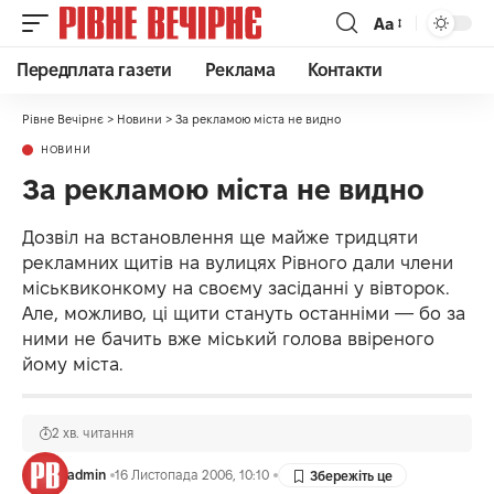
Аа
Передплата газети
Реклама
Контакти
Рівне Вечірнє
>
Новини
>
За рекламою міста не видно
НОВИНИ
За рекламою міста не видно
Дозвіл на встановлення ще майже тридцяти
рекламних щитів на вулицях Рівного дали члени
міськвиконкому на своєму засіданні у вівторок.
Але, можливо, ці щити стануть останніми — бо за
ними не бачить вже міський голова ввіреного
йому міста.
2 хв. читання
admin
16 Листопада 2006, 10:10