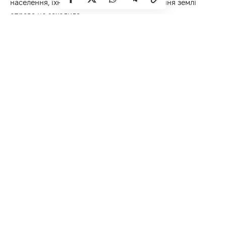
населення, їхніх дерев, кущів і перемірювання землі
справа не заходила.