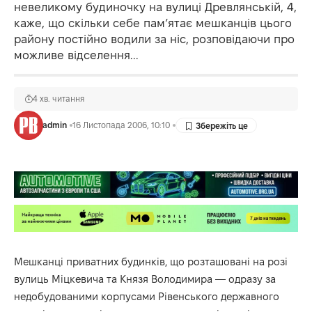
невеликому будиночку на вулиці Древлянській, 4,
каже, що скільки себе пам’ятає мешканців цього
району постійно водили за ніс, розповідаючи про
можливе відселення...
4 хв. читання
admin
16 Листопада 2006, 10:10
Мешканці приватних будинків, що розташовані на розі
вулиць Міцкевича та Князя Володимира — одразу за
недобудованими корпусами Рівенського державного