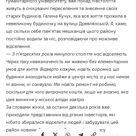
гуманітарного університету, вже понад півстоліття
живуть в очікуванні переселення та знесення своїх
старих будинків. Галина Кучук, яка все життя прожила в
невеликому будиночку на вулиці Древлянській, 4, каже,
що скільки себе пам’ятає мешканців цього району
постійно водили за ніс, розповідаючи про можливе
відселення:
— З п’ятдесятих років минулого століття нас відселяють.
Через таку невизначеність ми живемо без елементарних
умов для життя. Відверто кажучи, навіть соромно, що
будинки знаходяться майже в центрі міста, а у нас немає
ні ванни, ні санвузла. Ми навіть ремонт не робимо,
оскільки для чого витрачати кошти, якщо не знаємо, яка
ідея виникне у міської влади завтра.
За словами жінки, за останні декілька років вже
приходили представники від різних інвесторів, які
нібито збиралися відселити людей і забудувати цей
район новими будинками. Втім, далі перепису