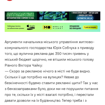
Аргументи начальника міського управління житлово-
комунального господарства Юрія Собчука з приводу
того, що вулична реклама дає 350 тисяч гривень у
міський бюджет щорічно, не втішили міського голову
Рівного Віктора Чайку:
— Скоро за рекламою нічого в місті не буде видно.
Скільки її ще потрібно на вулицях? Невже до
безкінечності будемо ставити рекламні щити? Так у нас
з бензозаправками було, доки ми не порушили питання
про те, скільки їх у місті взагалі потрібно, і перестали
давати дозволи на їх будівництво. Тепер треба і з