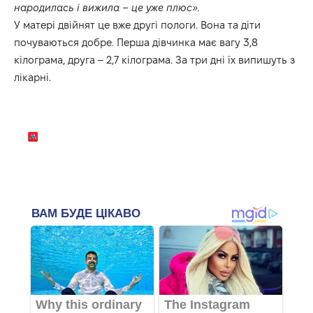
народилась і вижила – це уже плюс».
У матері двійнят це вже другі пологи. Вона та діти
почуваються добре. Перша дівчинка має вагу 3,8
кілограма, друга – 2,7 кілограма. За три дні їх випишуть з
лікарні.