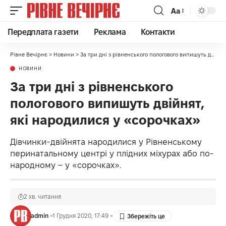
Аа
Передплата газети
Реклама
Контакти
Рівне Вечірнє
>
Новини
>
За три дні з рівненського пологового випишуть двійнят, які народилися у «сорочках»
НОВИНИ
За три дні з рівненського
пологового випишуть двійнят,
які народилися у «сорочках»
Дівчинки-двійнята народилися у Рівненському
перинатальному центрі у плідних міхурах або по-
народному – у «сорочках».
2 хв. читання
admin
1 Грудня 2020, 17:49