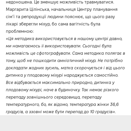
недоношена. Це зменшує можливість травмуватися.
Маргарита Цілінська, начальниця Центру планування
сім’ї та репродукції людини пояснює, що цього разу
лікарі зберегли міхур, бо сама вагітність була
проблемною:
«Ця методика використовується в нашому центрі давно,
ми намагаємось її використовувати. Сьогодні була
можливість це сфотографувати. Сама методика полягає в
тому, щоб не пошкодити амніотичний міхур. Не потрібно
докладати жодних зусиль, матка скорочується і від цього
дитинка у плодовому міхурі народжується самостійно.
Все відбувається максимально природно, дитинка у
плодовому міхурі, наче в будиночку. Так немає різкого
перепаду зовнішнього середовища, перепаду
температурного, бо, як відомо, температура жінки 36,6
градусів, а ззовні може бути перепад до 10 градусів».