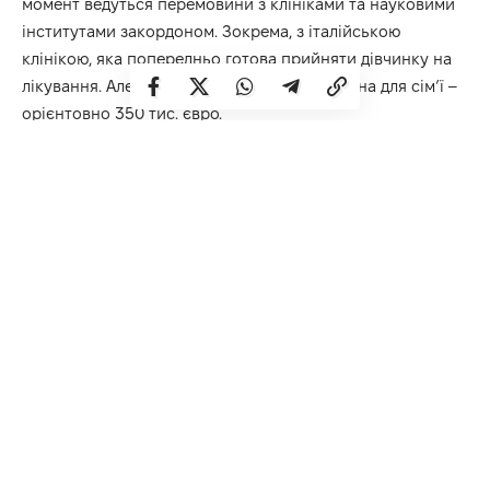
момент ведуться перемовини з клініками та науковими
інститутами закордоном. Зокрема, з італійською
клінікою, яка попередньо готова прийняти дівчинку на
лікування. Але сума за лікування не підйомна для сім’ї –
орієнтовно 350 тис. євро.