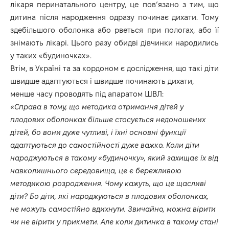
лікаря перинатального центру, це пов’язано з тим, що
дитина після народження одразу починає дихати. Тому
здебільшого оболонка або рветься при пологах, або її
знімають лікарі. Цього разу обидві дівчинки народились
у таких «будиночках».
Втім, в Україні та за кордоном є дослідження, що такі діти
швидше адаптуються і швидше починають дихати,
менше часу проводять під апаратом ШВЛ:
«Справа в тому, що методика отримання дітей у
плодових оболонках більше стосується недоношених
дітей, бо вони дуже чутливі, і їхні основні функції
адаптуються до самостійності дуже важко. Коли діти
народжуються в такому «будиночку», який захищає їх від
навколишнього середовища, це є бережливою
методикою розродження. Чому кажуть, що це щасливі
діти? Бо діти, які народжуються в плодових оболонках,
не можуть самостійно вдихнути. Звичайно, можна вірити
чи не вірити у прикмети. Але коли дитинка в такому стані