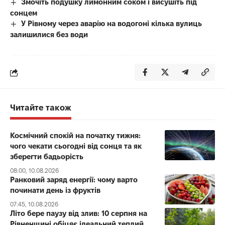
Змочіть подушку лимонним соком і висушіть під
сонцем
У Рівному через аварію на водогоні кілька вулиць
залишилися без води
Читайте також
Космічний спокій на початку тижня:
чого чекати сьогодні від сонця та як
зберегти бадьорість
08:00, 10.08.2026
Ранковий заряд енергії: чому варто
починати день із фруктів
07:45, 10.08.2026
Літо бере паузу від злив: 10 серпня на
Рівненщині обіцяє ідеальний теплий