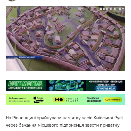
На Рівненщині зруйнували пам’ятку часів Київської Русі
через бажання місцевого підприємця звести приватну