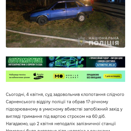
Сьогодні, 4 квітня, суд задовольнив клопотання слідчого
Сарненського відділу поліції та обрав 17-річному
підозрюваному в умисному вбивстві запобіжний захід у
вигляді тримання під вартою строком на 60 діб.
Нагадаємо, що 2 квітня неподалік залізничної станції
Немовичі було виявлено тіло чоловіка з ознаками