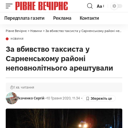
Аа
Передплата газети
Реклама
Контакти
Рівне Вечірнє
>
Новини
>
За вбивство таксиста у Сарненському районі неповнолітнього арештували
НОВИНИ
За вбивство таксиста у
Сарненському районі
неповнолітнього арештували
1 хв. читання
Ткаченко Сергій
10 Травня 2020, 11:34