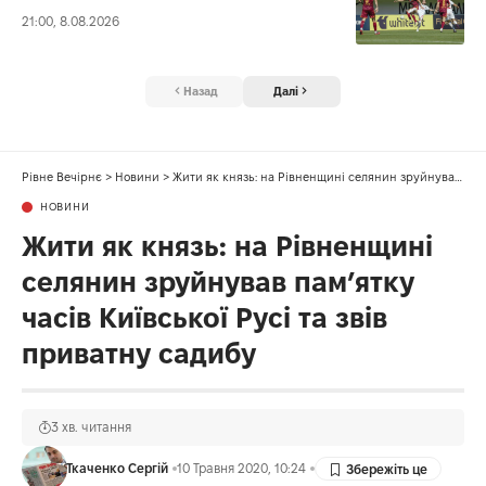
21:00, 8.08.2026
Назад
Далі
Рівне Вечірнє
>
Новини
>
Жити як князь: на Рівненщині селянин зруйнував пам’ятку часів Київської Русі та звів приватну садибу
НОВИНИ
Жити як князь: на Рівненщині
селянин зруйнував пам’ятку
часів Київської Русі та звів
приватну садибу
3 хв. читання
Ткаченко Сергій
10 Травня 2020, 10:24