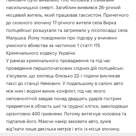
насильницької смерті. Загиблим виявився 26-річний
місцевий житель, який працював таксистом. Причетного
до скоєного злочину 17-річного жителя села Вирка
поліцейські розшукали та затримали у лісопосадці села
Малушка. Йому повідомили про підозру у вчиненні
умисного вбивства за частиною 1 статті 115
Кримінального кодексу України.
У рамках кримінального провадження та під час
проведення першопочаткових слідчих дій поліцейські
з’ясували, що хлопець близько 22-ї години викликав
таксі до станції Немовичі. У подальшому в салоні авто
між ним і водієм виник конфлікт, під час якого
неповнолітній завдав понад двадцять ударів гострим
предметом в область шиї та грудної клітки, заволодівши
орієнтовно 400 гривнями. Потому витягнув чоловіка та
підпалив його. Маючи намір заховати авто, зумів
від’їхати лише декілька метрів і втік із місця злочину.