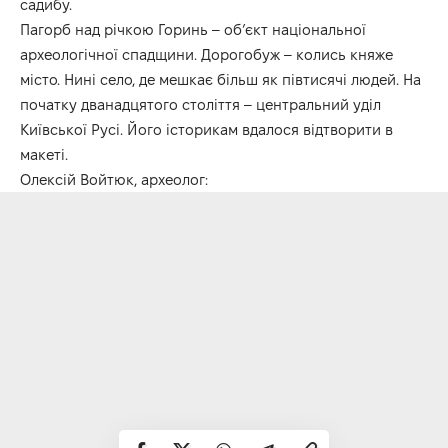
садибу.
Пагорб над річкою Горинь – об’єкт національної
археологічної спадщини. Дорогобуж – колись княже
місто. Нині село, де мешкає більш як півтисячі людей. На
початку дванадцятого століття – центральний уділ
Київської Русі. Його історикам вдалося відтворити в
макеті.
Олексій Войтюк, археолог: