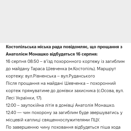
Костопільська міська рада
повідомляє, що прощання з
Анатолієм Монашко відбудеться 16 серпня:
16 серпня 08:50 – в’їзд похоронного кортежу із загиблим
до майдану Тараса Шевченка (м.Костопіль). Маршрут
кортежу: вул.Рівненська – вул.Руданського
Після прощання на майдані Шевченка – похоронний
кортеж прямуватиме до домівки захисника (с.Осова, вул.
Лесі Українки, 17).
12:00 – заупокійна літія в домівці Анатолія Монашко.
12:40 — чин похорону за загиблим буде звершуватись у
місцевій каплиці священнослужителями ПЦУ.
По завершенню чину поховання відбудеться піша хода