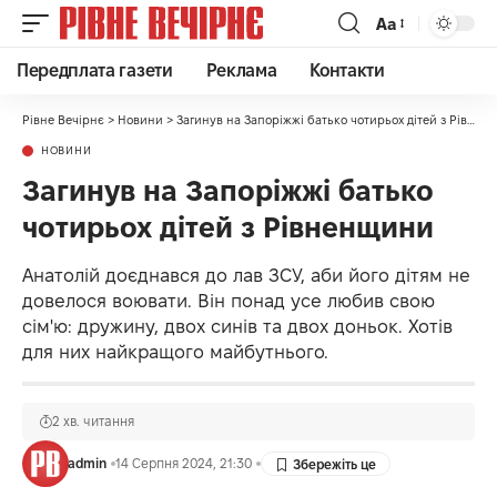
Аа
Передплата газети
Реклама
Контакти
Рівне Вечірнє
>
Новини
>
Загинув на Запоріжжі батько чотирьох дітей з Рівненщини
НОВИНИ
Загинув на Запоріжжі батько
чотирьох дітей з Рівненщини
Анатолій доєднався до лав ЗСУ, аби його дітям не
довелося воювати. Він понад усе любив свою
сім'ю: дружину, двох синів та двох доньок. Хотів
для них найкращого майбутнього.
2 хв. читання
admin
14 Серпня 2024, 21:30