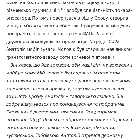
Осові на Костопільщині. Закінчив місцеву школу. В
рівненському училищі №11 здобув спеціальність токара-
оператора. Потому повернувся в рідну Осову, створив
міцну сім’ю, яку завжди оберігав. Працював на місцевих
пилорамах, пізніше – кочегаром у ФАПі. Разом із
дружиною виховував чотирьох дітей. У грудні 2022
Анатолія мобілізували. Чоловік був старшим навідником
гранатометного взводу роти вогневої підтримки.
–
Він казав, що йде воювати, аби наші діти не воювали в
майбутньому. Мій чоловік був справжнім патріотом і
хотів служити. Подавав заяву на добровольця, але йому
відмовили. Пізніше призвали, і він без сумнівів пішов
захищати країну. Анатолій – товариська людина. Він
добре відгукувався про командування та побратимів.
Серед них був старшим, вже сивим. Тому, отримав
позивний “Дєд”. Разом із побратимами вони побували в
багатьох гарячих точках: під Бахмутом, Лиманом,
Куп’янськом, Табаївкою. Анатолій отримав державну