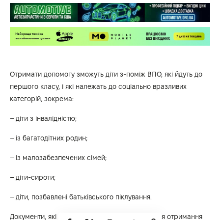
Отримати допомогу зможуть діти з-поміж ВПО, які йдуть до
першого класу, і які належать до соціально вразливих
категорій, зокрема:
– діти з інвалідністю;
– із багатодітних родин;
– із малозабезпечених сімей;
– діти-сироти;
– діти, позбавлені батьківського піклування.
Документи, які обов’язково потрібно подати для отримання