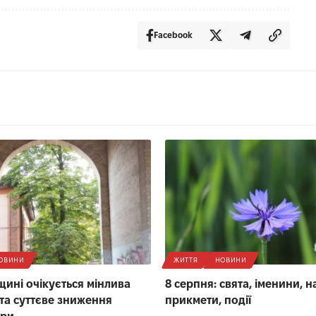
Facebook
ОВИНИ
ЖИТТЯ
НОВИНИ
щині очікується мінлива
8 серпня: свята, іменини, 
 та суттєве зниження
прикмети, події