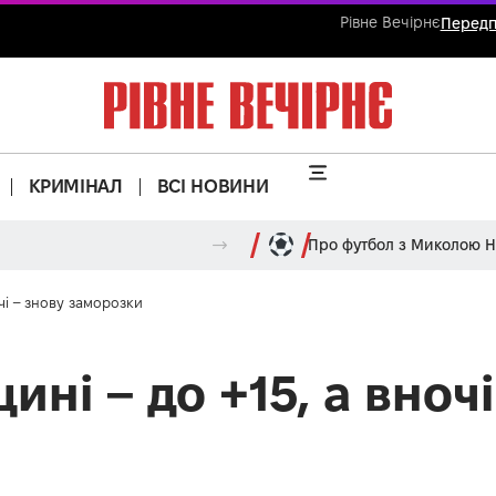
Рівне Вечірнє
Передп
КРИМІНАЛ
ВСІ НОВИНИ
Про футбол з Миколою 
чі – знову заморозки
ині – до +15, а вночі