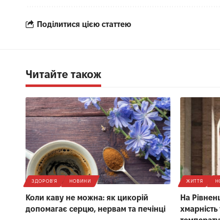
Поділитися цією статтею
Читайте також
ЗДОРОВ'Я
НОВИНИ
ЖИТТЯ
Н
Коли каву не можна: як цикорій
На Рівнен
допомагає серцю, нервам та печінці
хмарність