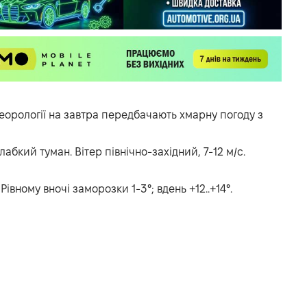
еорології
на завтра передбачають хмарну погоду з
слабкий туман. Вітер північно-західний, 7-12 м/с.
 Рівному вночі заморозки 1-3°; вдень +12..+14°.