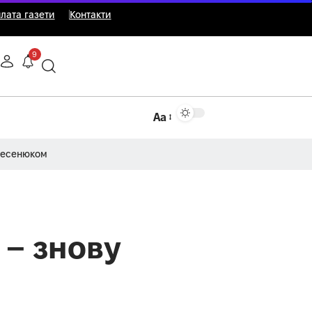
лата газети
Контакти
9
Аа
Несенюком
 – знову