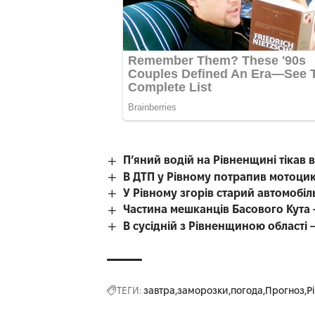
П’яний водій на Рівненщині тікав ві
В ДТП у Рівному потрапив мотоцик
У Рівному згорів старий автомобіл
Частина мешканців Басового Кута 
В сусідній з Рівненщиною області
ТЕГИ:
завтра
заморозки
погода
Прогноз
Р