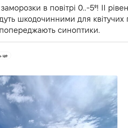
аморозки в повітрі 0..-5º! ІІ ріве
уть шкодочинними для квітучих п
 - попереджають синоптики.