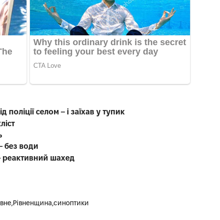
д поліції селом – і заїхав у тупик
ліст
ь
– без води
 – реактивний шахед
івне
Рівненщина
синоптики