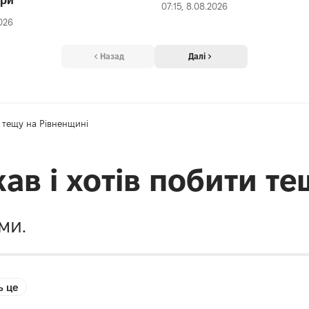
ури
07:15, 8.08.2026
2026
Назад
Далі
и тещу на Рівненщині
ав і хотів побити т
ми.