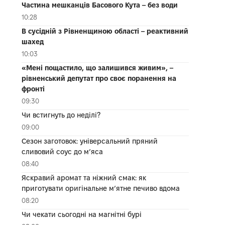
Частина мешканців Басового Кута – без води
10:28
В сусідній з Рівненщиною області – реактивний
шахед
10:03
«Мені пощастило, що залишився живим», –
рівненський депутат про своє поранення на
фронті
09:30
Чи встигнуть до неділі?
09:00
Сезон заготовок: універсальний пряний
сливовий соус до мʼяса
08:40
Яскравий аромат та ніжний смак: як
приготувати оригінальне м’ятне печиво вдома
08:20
Чи чекати сьогодні на магнітні бурі