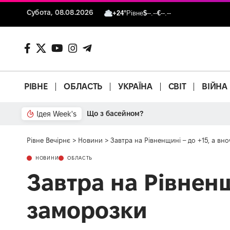
Субота, 08.08.2026
+24°
Рівне
$
--.--
€
--.--
РІВНЕ
ОБЛАСТЬ
УКРАЇНА
СВІТ
ВІЙНА
Ідея Week's
Що з басейном?
Рівне Вечірнє
>
Новини
>
Завтра на Рівненщині – до +15, а вно
НОВИНИ
ОБЛАСТЬ
Завтра на Рівненщ
заморозки