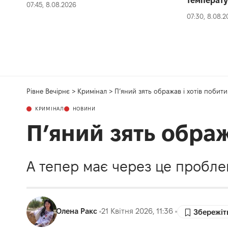
температ
07:45, 8.08.2026
07:30, 8.08.
Рівне Вечірнє
>
Кримінал
>
П’яний зять ображав і хотів побит
КРИМІНАЛ
НОВИНИ
П’яний зять ображ
А тепер має через це пробле
Олена Ракс
21 Квітня 2026, 11:36