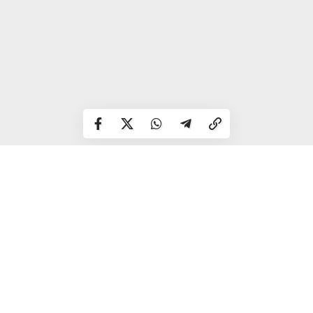
При цьому йому дозволяється проводити паламарський