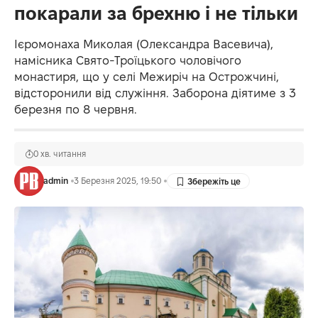
покарали за брехню і не тільки
Ієромонаха Миколая (Олександра Васевича),
намісника Свято-Троїцького чоловічого
монастиря, що у селі Межиріч на Острожчині,
відсторонили від служіння. Заборона діятиме з 3
березня по 8 червня.
0 хв. читання
admin
3 Березня 2025, 19:50