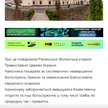
Про це повідомила
Рівненсько-Волинська єпархія
Православної Церкви України.
Намісника покарали за систематичні незвершення
богослужінь, брехню та невиконання благословінь
керуючого єпархією.
Ієромонаху забороняється звершувати божественну
літургію та інші богослужіння, у тому числі треби, як
природно, так і приватно.