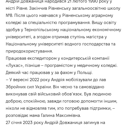
Андрій Довжаниця народився 21 лютого 1990 року у
місті Рівне. Закінчив Рівненську загальноосвітню школу
№8. Після цього навчався у Рівненському аграрному
коледжі за спеціальністю програмування. Вищу освіту
здобув у Тернопільському національному економічному
університеті, а згодом отримав ступінь магістра у
Національному університеті водного господарства та
природокористування.
Працював експедитором у кондитерській компанії
«Лукас», пізніше – програмістом у медичному коледжі.
Деякий час працював у за фахом у Польщі.
– У вересні 2022 року Андрія мобілізували до лав
Збройних сил України. Він чесно та самовіддано
виконував свій військовий обов’язок. Був людиною
доброю, спокійною, завжди готовою допомогти іншим,
ніколи не відмовляв тим, хто потребував підтримки, –
розповідає мама Галина Максимівна.
27 січня 2023 року Андрій Довжаниця загинув на