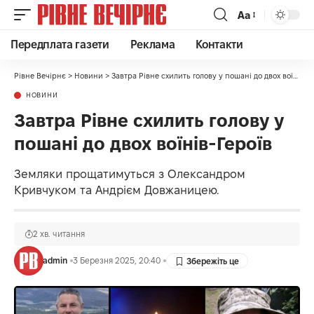
Аа
Передплата газети
Реклама
Контакти
Рівне Вечірнє
>
Новини
>
Завтра Рівне схилить голову у пошані до двох воїнів-Героїв
НОВИНИ
Завтра Рівне схилить голову у
пошані до двох воїнів-Героїв
Земляки прощатимуться з Олександром
Кривчуком та Андрієм Довжаницею.
2 хв. читання
admin
3 Березня 2025, 20:40