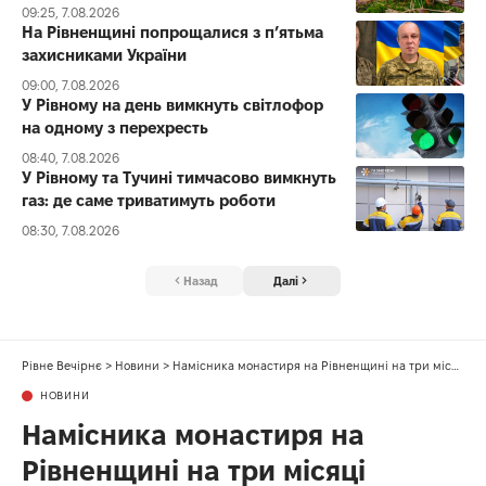
09:25, 7.08.2026
На Рівненщині попрощалися з п’ятьма
захисниками України
09:00, 7.08.2026
У Рівному на день вимкнуть світлофор
на одному з перехресть
08:40, 7.08.2026
У Рівному та Тучині тимчасово вимкнуть
газ: де саме триватимуть роботи
08:30, 7.08.2026
Назад
Далі
Рівне Вечірнє
>
Новини
>
Намісника монастиря на Рівненщині на три місяці покарали за брехню і не тільки
НОВИНИ
Намісника монастиря на
Рівненщині на три місяці