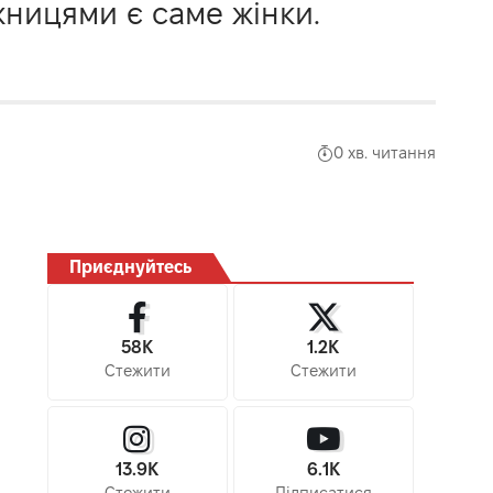
жницями є саме жінки.
0 хв. читання
Приєднуйтесь
58K
1.2K
Стежити
Стежити
13.9K
6.1K
Стежити
Підписатися