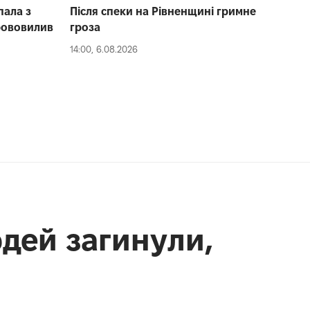
пала з
Після спеки на Рівненщині гримне
рововилив
гроза
14:00, 6.08.2026
дей загинули,