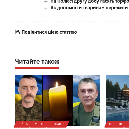
На Поліссі другу добу гасять тор
Як допомогти тваринам пережити с
Поділитися цією статтею
Читайте також
ВІЙНА
МІСТО
НОВИНИ
НОВИНИ