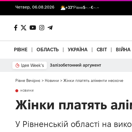
Четвер, 06.08.2026
+33°
Рівне
$
--.--
€
--.--
РІВНЕ
ОБЛАСТЬ
УКРАЇНА
СВІТ
ВІЙНА
Ідея Week's
Залізобетонний аргумент
Рівне Вечірнє
>
Новини
>
Жінки платять аліменти неохоче
НОВИНИ
Жінки платять ал
У Рівненській області на вик