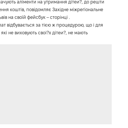
ачують аліменти на утримання дітеи?, до решти
ення коштів, повідомляє
Західне міжрегіональне
ьвів
на своїй фейсбук – сторінці .
ат відбувається за тією ж процедурою, що і для
які не виховують своі?х дітеи?, не мають