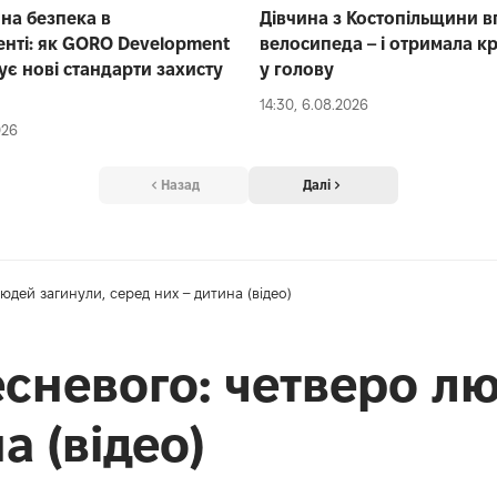
йна безпека в
Дівчина з Костопільщини в
нті: як GORO Development
велосипеда – і отримала к
є нові стандарти захисту
у голову
14:30, 6.08.2026
026
Назад
Далі
дей загинули, серед них – дитина (відео)
сневого: четверо лю
а (відео)