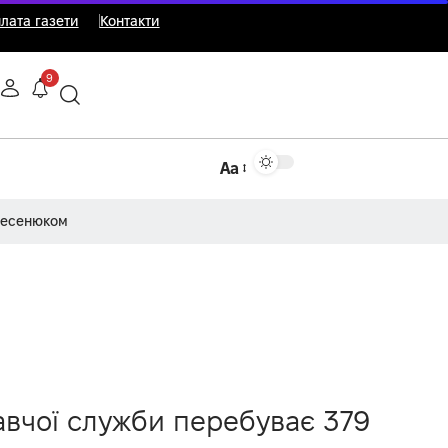
лата газети
Контакти
9
Аа
Несенюком
навчої служби перебуває 379