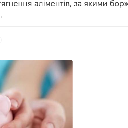
тягнення аліментів, за якими бор
.