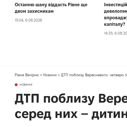
Останню шану віддасть Рівне ще
Інвестиці
двом захисникам
девелопме
впроваджу
15:04, 6.08.2026
капіталу?
14:35, 6.08.2
Рівне Вечірнє
>
Новини
>
ДТП поблизу Вересневого: четверо лю
НОВИНИ
ДТП поблизу Вере
серед них – дитин