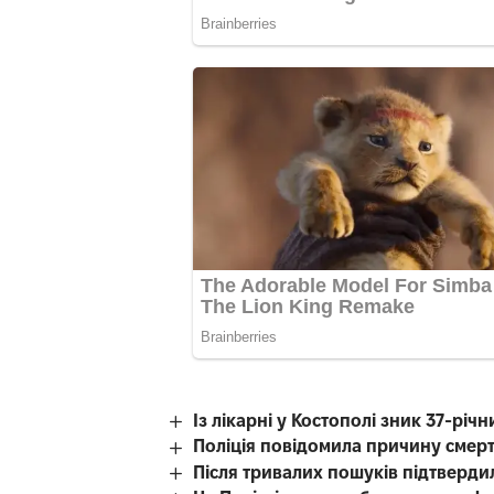
Із лікарні у Костополі зник 37-рі
Поліція повідомила причину смерті
Після тривалих пошуків підтверди