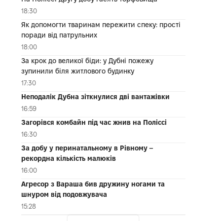
18:30
Як допомогти тваринам пережити спеку: прості
поради від патрульних
18:00
За крок до великої біди: у Дубні пожежу
зупинили біля житлового будинку
17:30
Неподалік Дубна зіткнулися дві вантажівки
16:59
Загорівся комбайн під час жнив на Поліссі
16:30
За добу у перинатальному в Рівному –
рекордна кількість малюків
16:00
Агресор з Вараша бив дружину ногами та
шнуром від подовжувача
15:28