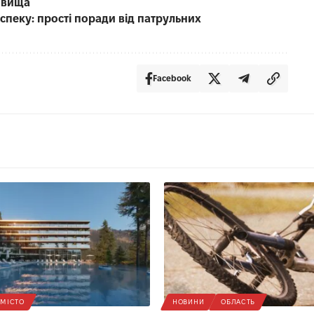
фовища
пеку: прості поради від патрульних
Facebook
МІСТО
НОВИНИ
ОБЛАСТЬ