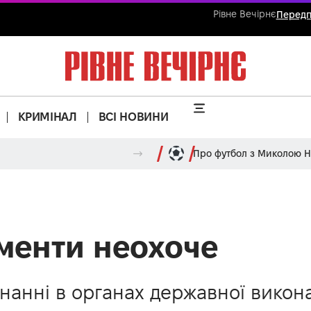
Рівне Вечірнє
Передп
КРИМІНАЛ
ВСІ НОВИНИ
Про футбол з Миколою 
іменти неохоче
онанні в органах державної вико