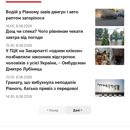
Водій у Рівному завів двигун і авто
раптом загорілося
16:00, 8.08.2026
Дощ чи спека? Чого рівнянам чекати
завтра від погоди
15:30, 8.08.2026
У ТЦК на Закарпатті «одним кліком»
позбавляли законних відстрочок
чоловіків з усієї України, – Омбудсман
Дмитро Лубінець
15:00, 8.08.2026
Гранату, що вибухнула неподалік
Рівного, батько привіз з передової
14:30, 8.08.2026
Назад
Далі