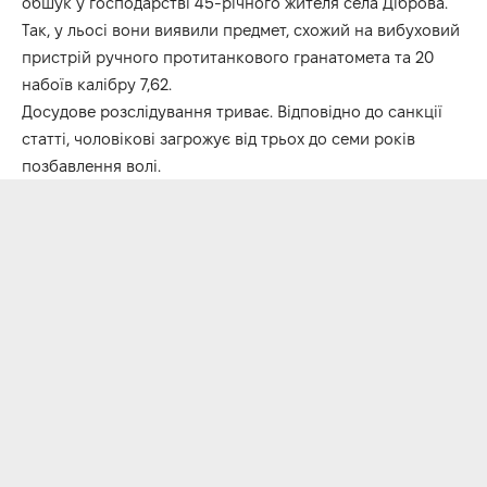
обшук у господарстві 45-річного жителя села Діброва.
Так, у льосі вони виявили предмет, схожий на вибуховий
пристрій ручного протитанкового гранатомета та 20
набоїв калібру 7,62.
Досудове розслідування триває. Відповідно до санкції
статті, чоловікові загрожує від трьох до семи років
позбавлення волі.