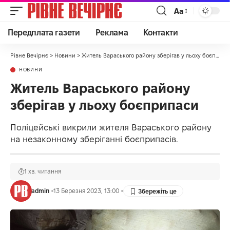
Аа
Передплата газети
Реклама
Контакти
Рівне Вечірнє
>
Новини
>
Житель Вараського району зберігав у льоху боєприпаси
НОВИНИ
Житель Вараського району
зберігав у льоху боєприпаси
Поліцейські викрили жителя Вараського району
на незаконному зберіганні боєприпасів.
1 хв. читання
admin
13 Березня 2023, 13:00