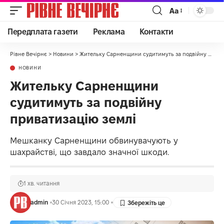
Аа
Передплата газети
Реклама
Контакти
Рівне Вечірнє
>
Новини
>
Жительку Сарненщини судитимуть за подвійну приватизацію землі
НОВИНИ
Жительку Сарненщини
судитимуть за подвійну
приватизацію землі
Мешканку Сарненщини обвинувачують у
шахрайстві, що завдало значної шкоди.
1 хв. читання
admin
30 Січня 2023, 15:00