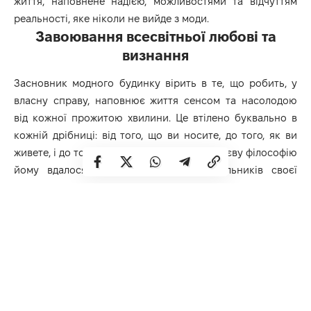
життя, наповнене надією, можливостями та відчуттям
реальності, яке ніколи не вийде з моди.
Завоювання всесвітньої любові та
визнання
Засновник модного будинку вірить в те, що робить, у
власну справу, наповнює життя сенсом та насолодою
від кожної прожитою хвилини. Це втілено буквально в
кожній дрібниці: від того, що ви носите, до того, як ви
живете, і до того, як ви любите. Таку ж життєву філософію
йому вдалося вселити в серця прихильників своєї
імперії моди.
Варто відзначити той факт, що кожен брендовий офіс,
магазин та шоурум відображає унікальну корпоративну
культуру, одночасно втілюючи багате розмаїття
місцевого регіону. Де б ви не завітали до
дизайнерського бутіка, ви побачите віддану та
цілеспрямовану команду людей, колег, співробітників,
які працюють над реалізацією фірмових задумок,