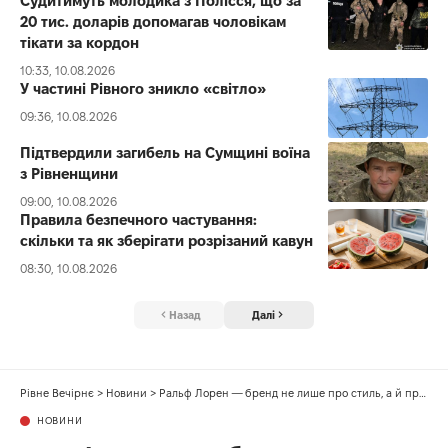
Судитимуть молодика з Полісся, що за
20 тис. доларів допомагав чоловікам
тікати за кордон
10:33, 10.08.2026
У частині Рівного зникло «світло»
09:36, 10.08.2026
Підтвердили загибель на Сумщині воїна
з Рівненщини
09:00, 10.08.2026
Правила безпечного частування:
скільки та як зберігати розрізаний кавун
08:30, 10.08.2026
Назад
Далі
Рівне Вечірнє
>
Новини
>
Ральф Лорен — бренд не лише про стиль, а й про натхнення та комфортне життя
НОВИНИ