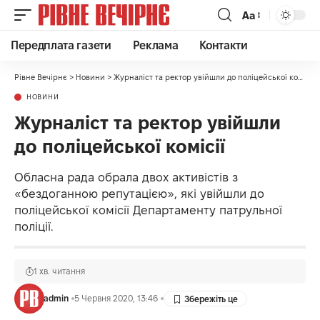
Аа
Передплата газети
Реклама
Контакти
Рівне Вечірнє
>
Новини
>
Журналіст та ректор увійшли до поліцейської комісії
НОВИНИ
Журналіст та ректор увійшли
до поліцейської комісії
Обласна рада обрала двох активістів з
«бездоганною репутацією», які увійшли до
поліцейської комісії Департаменту патрульної
поліції.
1 хв. читання
admin
5 Червня 2020, 13:46