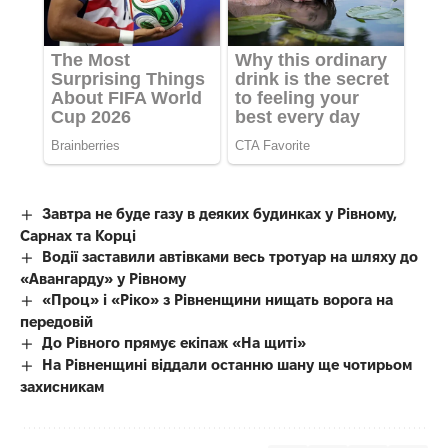
Завтра не буде газу в деяких будинках у Рівному,
Сарнах та Корці
Водії заставили автівками весь тротуар на шляху до
«Авангарду» у Рівному
«Проц» і «Ріко» з Рівненщини нищать ворога на
передовій
До Рівного прямує екіпаж «На щиті»
На Рівненщині віддали останню шану ще чотирьом
захисникам