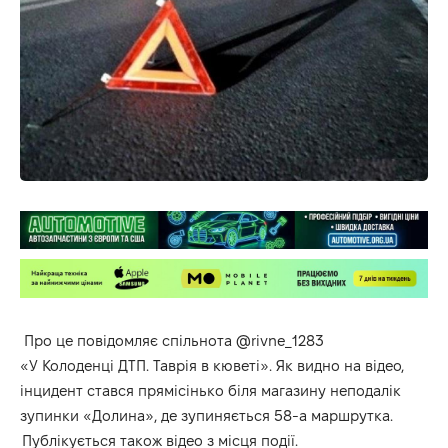
Про це повідомляє спільнота
@
rivne
_1283
«
У Колоденці ДТП. Таврія в кюветі
». Як видно на відео,
інцидент стався прямісінько біля магазину неподалік
зупинки «Долина», де зупиняється 58-а маршрутка.
Публікується також відео з місця події.