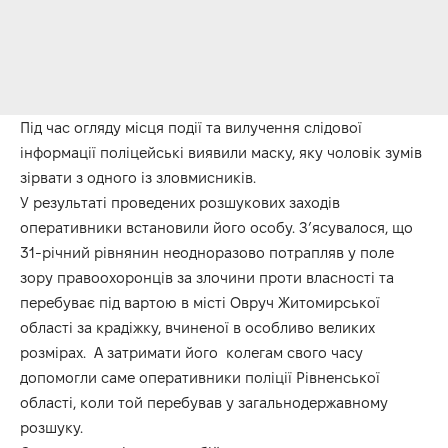
Під час огляду місця події та вилучення слідової
інформації поліцейські виявили маску, яку чоловік зумів
зірвати з одного із зловмисників.
У результаті проведених розшукових заходів
оперативники встановили його особу. З’ясувалося, що
31-річний рівнянин неодноразово потрапляв у поле
зору правоохоронців за злочини проти власності та
перебуває під вартою в місті Овруч Житомирської
області за крадіжку, вчиненої в особливо великих
розмірах. А затримати його колегам свого часу
допомогли саме оперативники поліції Рівненської
області, коли той перебував у загальнодержавному
розшуку.