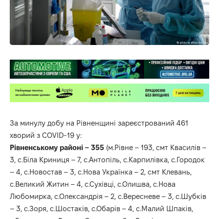
За минулу добу на Рівненщині зареєстрований 461
хворий з COVID-19 у:
Рівненському районі – 355
(м.Рівне – 193, смт Квасилів –
3, с.Біла Криниця – 7, с.Антопіль, с.Карпилівка, с.Городок
– 4, с.Новостав – 3, с.Нова Українка – 2, смт Клевань,
с.Великий Житин – 4, с.Сухівці, с.Олишва, с.Нова
Любомирка, с.Олександрія – 2, с.Вересневе – 3, с.Шубків
– 3, с.Зоря, с.Шостаків, с.Обарів – 4, с.Малий Шпаків,