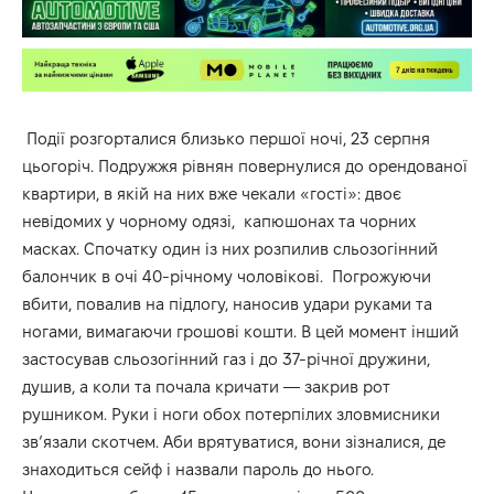
Події розгорталися близько першої ночі, 23 серпня
цьогоріч. Подружжя рівнян повернулися до орендованої
квартири, в якій на них вже чекали «гості»: двоє
невідомих у чорному одязі, капюшонах та чорних
масках. Спочатку один із них розпилив сльозогінний
балончик в очі 40-річному чоловікові. Погрожуючи
вбити, повалив на підлогу, наносив удари руками та
ногами, вимагаючи грошові кошти. В цей момент інший
застосував сльозогінний газ і до 37-річної дружини,
душив, а коли та почала кричати — закрив рот
рушником. Руки і ноги обох потерпілих зловмисники
зв’язали скотчем. Аби врятуватися, вони зізналися, де
знаходиться сейф і назвали пароль до нього.