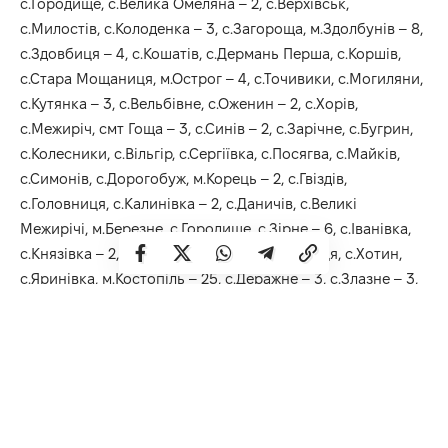
с.Городище, с.Велика Омеляна – 2, с.Верхівськ,
с.Милостів, с.Колоденка – 3, с.Загороща, м.Здолбунів – 8,
с.Здовбиця – 4, с.Кошатів, с.Дермань Перша, с.Коршів,
с.Стара Мощаниця, м.Острог – 4, с.Точивики, с.Могиляни,
с.Кутянка – 3, с.Вельбівне, с.Оженин – 2, с.Хорів,
с.Межиріч, смт Гоща – 3, с.Синів – 2, с.Зарічне, с.Бугрин,
с.Колесники, с.Вільгір, с.Сергіївка, с.Посягва, с.Майків,
с.Симонів, с.Дорогобуж, м.Корець – 2, с.Гвіздів,
с.Головниця, с.Калинівка – 2, с.Даничів, с.Великі
Межирічі, м.Березне, с.Городище, с.Зірне – 6, с.Іванівка,
с.Князівка – 2, с.Орлівка, с.Прислуч, с.Тишиця, с.Хотин,
с.Яринівка, м.Костопіль – 25, с.Деражне – 3, с.Злазне – 3,
с.Корчів’я – 2, с.Бичаль – 2, с.Дюксин – 2, с.Рокитне,
с.Перетоки, с. Звіздівка, с.Мала Любаша);
Дубенському районі – 50
(м.Дубно – 10, м.Радивилів – 9,
с.Зарічне – 2, с.Срібне, с.Старики, с.Батьків – 2, с.Ставрів
– 6, с.Топілля – 2, с.Нове – 4, с.Торговиця, с.Велике – 3,
с.Підлозці – 2, смт Демидівка – 2, с.Перекалі, с.Боремель,