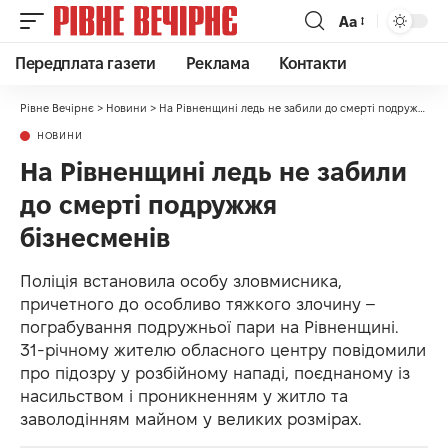
Аа
Передплата газети
Реклама
Контакти
Рівне Вечірнє
>
Новини
>
На Рівненщині ледь не забили до смерті подружжя бізнесменів
НОВИНИ
На Рівненщині ледь не забили
до смерті подружжя
бізнесменів
Поліція встановила особу зловмисника,
причетного до особливо тяжкого злочину –
пограбування подружньої пари на Рівненщині.
31-річному жителю обласного центру повідомили
про підозру у розбійному нападі, поєднаному із
насильством і проникненням у житло та
заволодінням майном у великих розмірах.