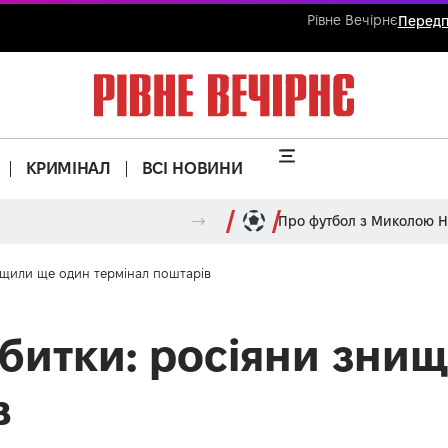
Рівне Вечірнє
Передп
КРИМІНАЛ
ВСІ НОВИНИ
Про футбол з Миколою 
ищили ще один термінал поштарів
збитки: росіяни зни
в