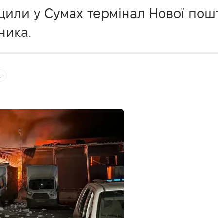
щили у Сумах термінал Нової пошт
ника.