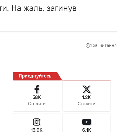
и. На жаль, загинув
1 хв. читання
Приєднуйтесь
58K
1.2K
Стежити
Стежити
13.9K
6.1K