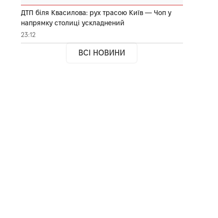
ДТП біля Квасилова: рух трасою Київ — Чоп у
напрямку столиці ускладнений
23:12
ВСІ НОВИНИ