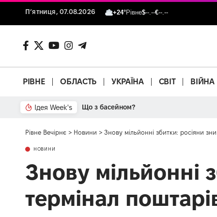
П’ятниця, 07.08.2026
+24°
Рівне
$
--.--
€
--.--
РІВНЕ
ОБЛАСТЬ
УКРАЇНА
СВІТ
ВІЙНА
Ідея Week's
Від паркану до картонки
Рівне Вечірнє
>
Новини
>
Знову мільйонні збитки: росіяни зн
НОВИНИ
Знову мільйонні 
термінал поштарі