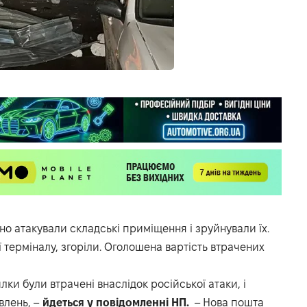
о атакували складські приміщення і зруйнували їх.
ї терміналу, згоріли. Оголошена вартість втрачених
лки були втрачені внаслідок російської атаки, і
влень, –
йдеться у повідомленні
НП
.
– Нова пошта