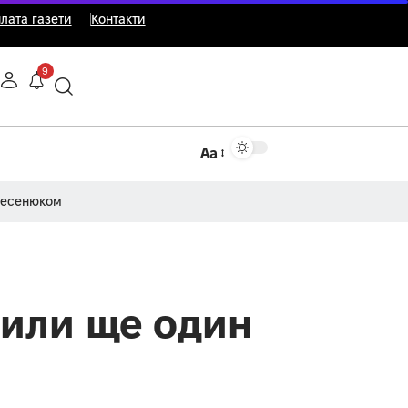
лата газети
Контакти
9
Аа
Несенюком
щили ще один