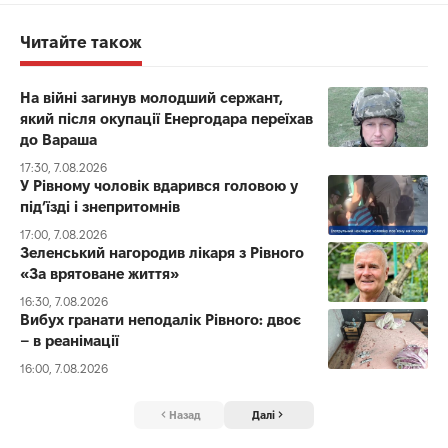
Читайте також
На війні загинув молодший сержант,
який після окупації Енергодара переїхав
до Вараша
17:30, 7.08.2026
У Рівному чоловік вдарився головою у
під’їзді і знепритомнів
17:00, 7.08.2026
Зеленський нагородив лікаря з Рівного
«За врятоване життя»
16:30, 7.08.2026
Вибух гранати неподалік Рівного: двоє
– в реанімації
16:00, 7.08.2026
Назад
Далі