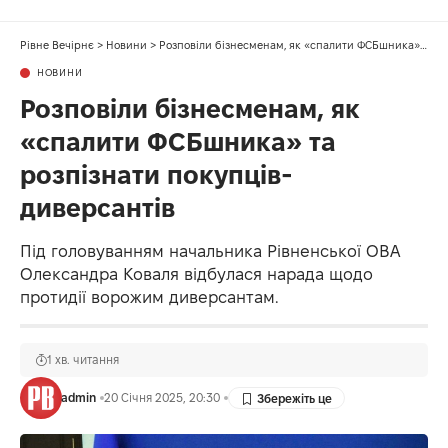
Рівне Вечірнє
>
Новини
>
Розповіли бізнесменам, як «спалити ФСБшника» та розпізнати покупців-диверсантів
НОВИНИ
Розповіли бізнесменам, як
«спалити ФСБшника» та
розпізнати покупців-
диверсантів
Під головуванням начальника Рівненської ОВА
Олександра Коваля відбулася нарада щодо
протидії ворожим диверсантам.
1 хв. читання
admin
20 Січня 2025, 20:30