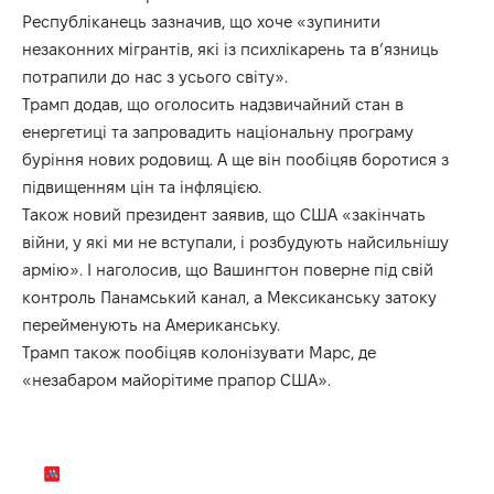
Республіканець зазначив, що хоче «зупинити
незаконних мігрантів, які із психлікарень та в’язниць
потрапили до нас з усього світу».
Трамп додав, що оголосить надзвичайний стан в
енергетиці та запровадить національну програму
буріння нових родовищ. А ще він пообіцяв боротися з
підвищенням цін та інфляцією.
Також новий президент заявив, що США «закінчать
війни, у які ми не вступали, і розбудують найсильнішу
армію». І наголосив, що Вашингтон поверне під свій
контроль Панамський канал, а Мексиканську затоку
перейменують на Американську.
Трамп також пообіцяв колонізувати Марс, де
«незабаром майорітиме прапор США».