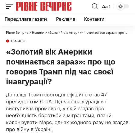
Аа
Передплата газети
Реклама
Контакти
Рівне Вечірнє
>
Новини
>
«Золотий вік Америки починається зараз»: про що говорив Трамп під час своєї інавгурації?
НОВИНИ
«Золотий вік Америки
починається зараз»: про що
говорив Трамп під час своєї
інавгурації?
Дональд Трамп сьогодні офіційно став 47
президентом США. Під час інавгурації він
виступив із промовою, у якій згадав про
необхідність боротьби з мігрантами, плани
колонізувати Марс, однак жодного разу не згадав
про війну в Україні.