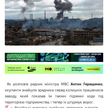
Як розповів радник міністра МВС
Антон Геращенко
,
окупанти знайшли зрадника серед колишніх працівників
заводу, який показав їм таємні підземні ходи під
територією підприємства, і тепер їх штурмує ворог.
–
Російські виродки знайшли зрадника з-поміж