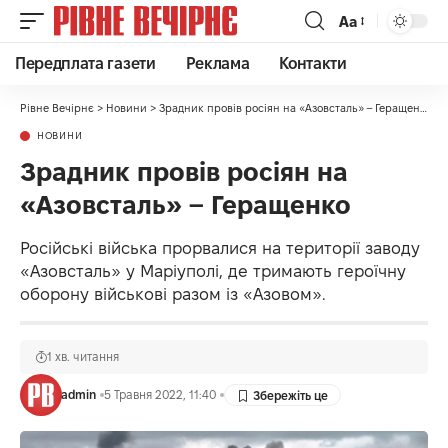
Аа
Передплата газети
Реклама
Контакти
Рівне Вечірнє
>
Новини
>
Зрадник провів росіян на «Азовсталь» – Геращенко
НОВИНИ
Зрадник провів росіян на
«Азовсталь» – Геращенко
Російські війська прорвалися на території заводу
«Азовсталь» у Маріуполі, де тримають героїчну
оборону військові разом із «Азовом».
1 хв. читання
admin
5 Травня 2022, 11:40