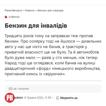
Рівне Вечірнє
>
Новини
>
Бензин для інвалідів
НОВИНИ
Бензин для інвалідів
Тридцять років тому на заправках теж пропав
бензин. Про солярку тоді не йшлося — дизельних
авто у нас ще ніхто не бачив, а тракторів у
приватній власності ще не було. Та й автомобілів
було дуже мало — разів у сто менше, ніж тепер.
Народ тоді ще оглядався, коли бачив на вулиці
двадцятирічний «форд» німецького виробництва,
пригнаний кимсь із «віруючих».
2 хв. читання
admin
5 Травня 2022, 11:36