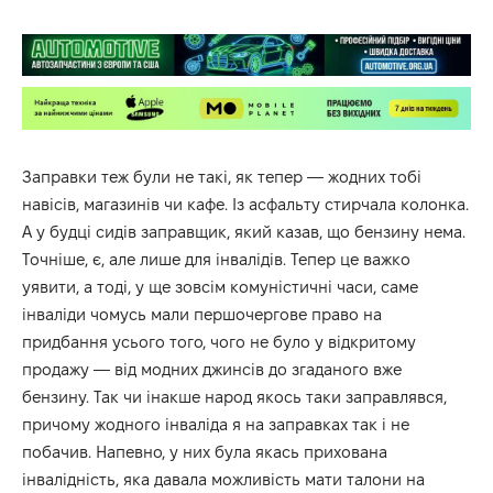
Заправки теж були не такі, як тепер — жодних тобі
навісів, магазинів чи кафе. Із асфальту стирчала колонка.
А у будці сидів заправщик, який казав, що бензину нема.
Точніше, є, але лише для інвалідів. Тепер це важко
уявити, а тоді, у ще зовсім комуністичні часи, саме
інваліди чомусь мали першочергове право на
придбання усього того, чого не було у відкритому
продажу — від модних джинсів до згаданого вже
бензину. Так чи інакше народ якось таки заправлявся,
причому жодного інваліда я на заправках так і не
побачив. Напевно, у них була якась прихована
інвалідність, яка давала можливість мати талони на