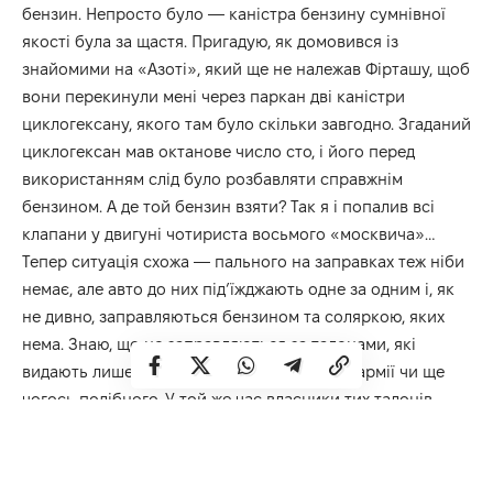
бензин. Непросто було — каністра бензину сумнівної
якості була за щастя. Пригадую, як домовився із
знайомими на «Азоті», який ще не належав Фірташу, щоб
вони перекинули мені через паркан дві каністри
циклогексану, якого там було скільки завгодно. Згаданий
циклогексан мав октанове число сто, і його перед
використанням слід було розбавляти справжнім
бензином. А де той бензин взяти? Так я і попалив всі
клапани у двигуні чотириста восьмого «москвича»…
Тепер ситуація схожа — пального на заправках теж ніби
немає, але авто до них під’їжджають одне за одним і, як
не дивно, заправляються бензином та соляркою, яких
нема. Знаю, що це заправляються за талонами, які
видають лише тим, хто має відношення до армії чи ще
чогось подібного. У той же час власники тих талонів
схожі на військових приблизно так само, як тридцять
років тому були схожі на інвалідів ті, хто заправлявся на
тодішніх заправках. Не знаю, чи довго це триватиме, але