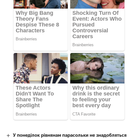
У понеділок рівнянам парасольки не знадобляться