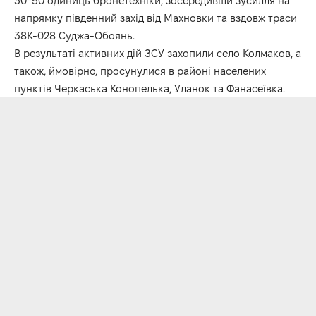
30-50 одиниць бронетехніки, зосередивши зусилля на
напрямку південний захід від Махновки та вздовж траси
38К-028 Суджа-Обоянь.
В результаті активних дій ЗСУ захопили село Колмаков, а
також, ймовірно, просунулися в районі населених
пунктів Черкаська Конопелька, Уланок та Фанасеївка.