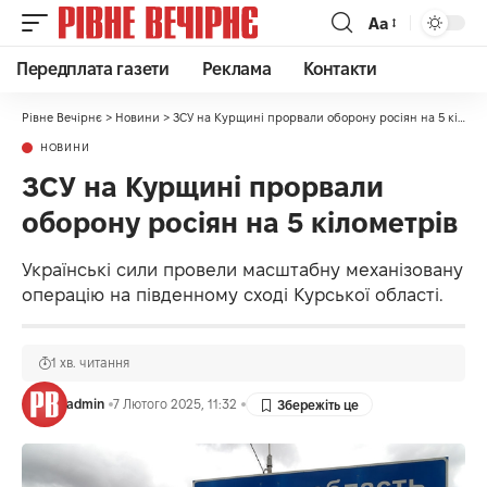
Аа
Передплата газети
Реклама
Контакти
Рівне Вечірнє
>
Новини
>
ЗСУ на Курщині прорвали оборону росіян на 5 кілометрів
НОВИНИ
ЗСУ на Курщині прорвали
оборону росіян на 5 кілометрів
Українські сили провели масштабну механізовану
операцію на південному сході Курської області.
1 хв. читання
admin
7 Лютого 2025, 11:32