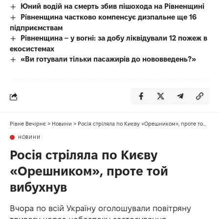
Юний водій на смерть збив пішохода на Рівненщині
Рівненщина частково компенсує дизпальне ще 16
підприємствам
Рівненщина – у вогні: за добу ліквідували 12 пожеж в
екосистемах
«Ви готували тільки пасажирів до нововведень?»
Рівне Вечірнє
>
Новини
>
Росія стріляла по Києву «Орешником», проте той вибухнув
НОВИНИ
Росія стріляла по Києву
«Орешником», проте той
вибухнув
Вчора по всій Україну оголошували повітряну