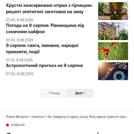
Хрусткі консервовані огірки з гірчицею:
рецепт апетитної заготовки на зиму
07:45, 9.08.2026
Погода на 9 серпня: Рівненщина під
сонячним кайфом
07:30, 9.08.2026
9 серпня: свята, іменини, народні
прикмети, події
07:15, 9.08.2026
Астрологічний прогноз на 9 серпня
07:00, 9.08.2026
Назад
Далі
Рівне Вечірнє
>
Новини
>
Як повернути одягу колір. Регулярне прання призводить до того, що тканина починає мати вицвілий вигляд
НОВИНИ