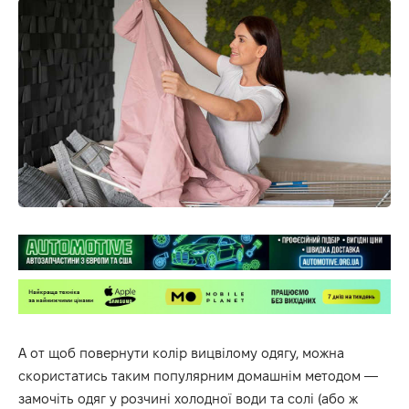
А от щоб повернути колір вицвілому одягу, можна
скористатись таким популярним домашнім методом —
замочіть одяг у розчині холодної води та солі (або ж