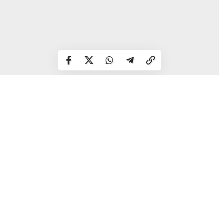
Нагадаємо, що вперше Росія стріляла балістичною
ракетою середньої дальності 21 листопада по Дніпру.