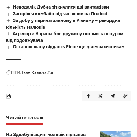
Неподалік Дубна зіткнулися дві вантажівки
Загорівся комбайн під час жнив на Поліссі
За добу у перинатальному в Рівному – рекордна
кількість малюків
Агресор з Вараша бив дружину ногами та шнуром
від подовжувача
Останню шану віддасть Рівне ще двом захисникам
ТЕГИ:
Іван Калюта
Топ
Читайте також
На Здолбунівщині чоловік підпалив