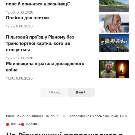
поле й опинився у реанімації
12:50, 6.08.2026
Полігон для плитки
12:27, 6.08.2026
Пільговий проїзд у Рівному без
транспортної картки: кого це
стосується
12:25, 6.08.2026
Млинівщина втратила досвідченого
воїна
11:50, 6.08.2026
Назад
Далі
Рівне Вечірнє
>
Війна
>
На Рівненщині попрощалися з двома воїнами, які загинули у 2024 році
ВІЙНА
НОВИНИ