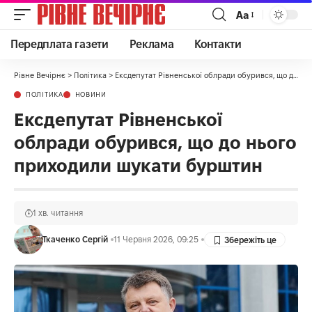
Аа
Передплата газети
Реклама
Контакти
Рівне Вечірнє
>
Політика
>
Ексдепутат Рівненської облради обурився, що до нього приходили шукати бурштин
ПОЛІТИКА
НОВИНИ
Ексдепутат Рівненської
облради обурився, що до нього
приходили шукати бурштин
1 хв. читання
Ткаченко Сергій
11 Червня 2026, 09:25