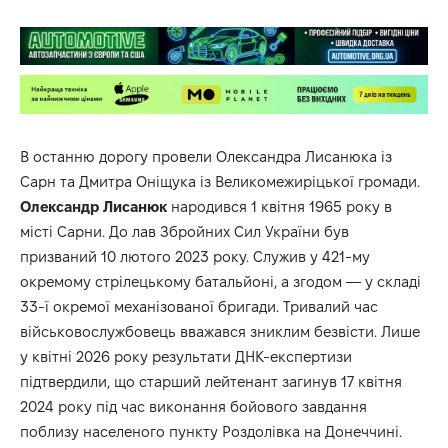
В останню дорогу провели Олександра Лисанюка із
Сарн та Дмитра Оніщука із Великомежиріцької громади.
Олександр Лисанюк
народився 1 квітня 1965 року в
місті Сарни. До лав Збройних Сил України був
призваний 10 лютого 2023 року. Служив у 421-му
окремому стрілецькому батальйоні, а згодом — у складі
33-ї окремої механізованої бригади. Тривалий час
військовослужбовець вважався зниклим безвісти. Лише
у квітні 2026 року результати ДНК-експертизи
підтвердили, що старший лейтенант загинув 17 квітня
2024 року під час виконання бойового завдання
поблизу населеного пункту Роздолівка на Донеччині.